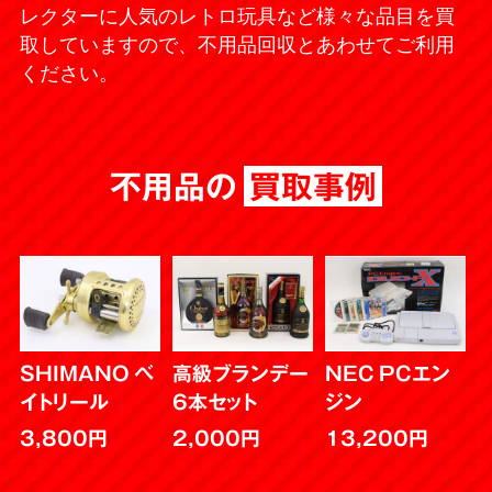
レクターに人気のレトロ玩具など様々な品目を買
取していますので、不用品回収とあわせてご利用
おもちゃ
ひな人形
ください。
食器
電動自転車
不用品の
買取事例
土
チャッカマン
ぬいぐるみ
ビデオテープ
SHIMANO ベ
高級ブランデー
NEC PCエン
人形
CD・DVD
イトリール
6本セット
ジン
3,800円
2,000円
13,200円
タブレット
衣装ケース