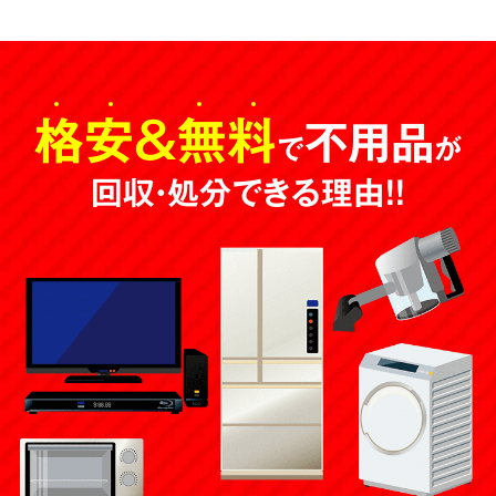
ヘッドホン
ベビーカー
格安
＆
無料
不用品
金庫
すのこ
で
が
回収・処分できる理由！！
コーヒーメーカー
アルバム
畳
食器棚
ライター
鏡
水槽
ファンヒーター