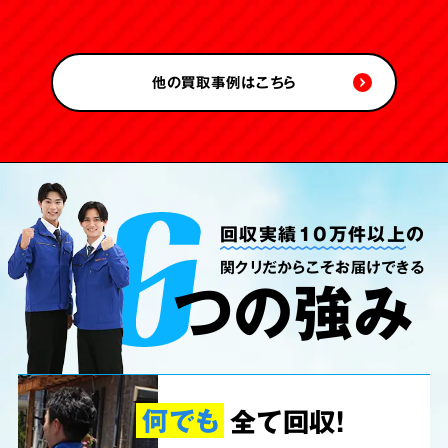
タイヤ
靴
他の買取事例はこちら
木材
学習机・勉強机
発泡スチロール
カラーボックス
ベッド
自転車
回収実績10万件以上
の
関クリだからこそお届けできる
つの強み
灯油
フライパン
座椅子
洗濯機
何でも
全て回収!
ブラウン管テレビ
マットレス