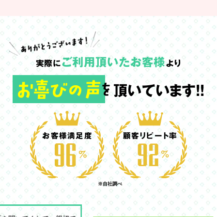
ご利用頂いたお客様
実際に
より
お喜びの声
頂いています!!
を
お客様満足度
顧客リピート率
※自社調べ