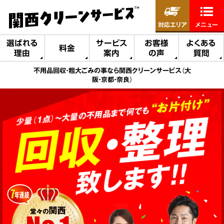
対応エリア
メニュー
選ばれる
サービス
お客様
よくある
料金
理由
案内
の声
質問
不用品回収・粗大ごみの事なら関西クリーンサービス（大
阪・京都・奈良）
“お片付け”
・整理
少量（1点）～大量の不用品まで何でも
回収
致します!!