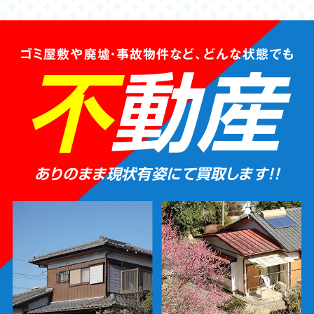
ゴミ屋敷や廃墟・事故物件など、
どんな状態
でも
不
動産
ありのまま現状有姿にて買取します!!