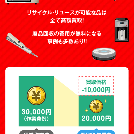
婚礼家具
マンガ
リサイクル・リユースが可能な品は
全て高額買取！
テーブル
コンクリートブロック
廃品回収の費用が無料になる
事例も多数あり！！
石油ファンヒーター
神棚
体重計
スプレー缶
本
掃除機
傘
香水
原付
空気清浄機