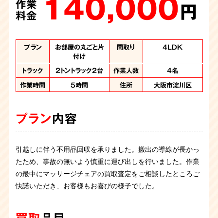
140,000
270,000
145,000
8,000
作業
作業
作業
作業
円
円
円
円
料金
料金
料金
料金
プラン
プラン
プラン
プラン
お部屋の丸ごと片
生前整理・引越し
お部屋の片づけ
_
間取り
間取り
間取り
間取り
5LDK 他2棟
4LDK
4LDK
-
付け
トラック
トラック
トラック
2トントラック、パッ
2トントラック2台、
軽トラック
作業人数
作業人数
作業人数
10名
5名
1名
トラック
2トントラック2台
パッカー車2台
カー車
作業人数
4名
作業時間
30分
住所
大阪市都島区
作業時間
作業時間
作業時間
5時間
7時間
2日
住所
住所
住所
大阪市淀川区
大阪府和泉市
大阪府和泉市
プラン
内容
プラン
プラン
プラン
内容
内容
内容
大掃除で不要になった2人掛けソファーの回収に伺いまし
引越しに伴う不用品回収を承りました。
不動産売却に伴う丸ごと片付けを承りました。敷地内の母屋
生前整理を兼ねた一軒丸ごとお片付けとお引越しをご依頼い
搬出の導線が長かっ
た。持ち運ぶにも重さがあるため、ご依頼くださったとのこ
たため、事故の無いよう慎重に運び出しを行いました。作業
と離れ屋、倉庫を全て片付けなければならず非常に広い範囲
ただきました。新居へ運ぶ必要な物と回収させていただく不
とでした。
の最中にマッサージチェアの買取査定をご相談したところご
の2日間にわたる作業です。
要品を仕分けながら、順序良く運び出さなくてはなりませ
物の量が多い部屋、少ない部
お電話いただいた即日の不用品回収に、大変満足いただけま
快諾いただき、お客様もお喜びの様子でした。
屋、いろいろありましたがご依頼者様立ち会いのもと必要品
ん。また、今回は階段が狭く大きな家具の運び出しに苦労し
した。
と不用品を仕分けし、家具・家電など大量の不用品を回収さ
ましたが、新居でも使用される大切な家具を傷つけないよう
せていただきました。
慎重に作業いたしました。新居への搬入も、トラブルなく無
買取
品目