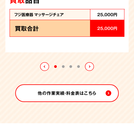
不用品は分別し、その場でパッカー車（街なかを走っている
事に完了することができました。ご依頼者様からは「片付け
ゴミ収集車です）に積んでいきます。
と引越しを同時にできてこんなに安いなんてとてもうれし
ヤマハ製アップライト
フジ医療器 マッサージチェア
25,000円
ピアノと骨董品一式を買取させていただき、ご依頼者様には
い」と喜んでいただけました。
料金面にもご納得いただけました。
買取合計
25,000円
買取
品目
YAMAHA製アップライトピアノ
80,000円
骨董品一式
200,000円
買取合計
280,000円
他の作業実績・料金表はこちら