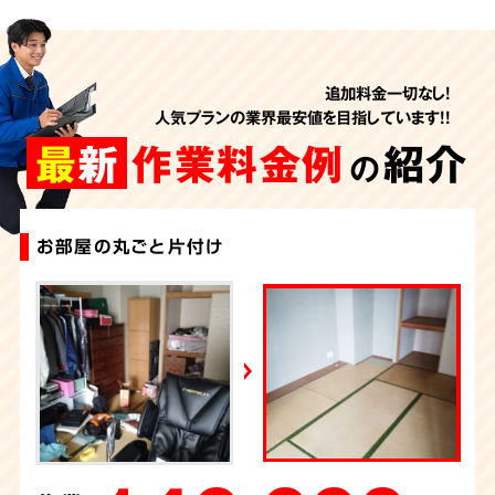
追加料金一切なし!
人気プランの業界最安値を目指しています!!
最
新
作業料金例
紹介
の
お部屋の丸ごと片付け
不動産売却に伴う不用品回収（お部屋の片づけ）
生前整理・引っ越し
不用品回収