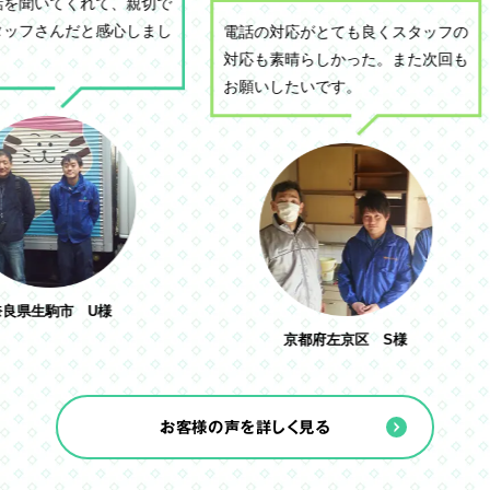
て、親切で
会社の不要
感心しまし
頂けました
電話の対応がとても良くスタッフの
くれて安心
対応も素晴らしかった。また次回も
お願いしたいです。
様
大
京都府左京区 S様
お客様の声を詳しく見る