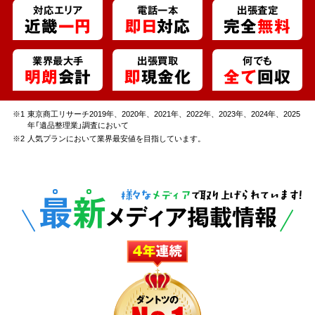
対応エリア
電話一本
出張査定
近畿
一円
即日
対応
完全
無料
業界最大手
出張買取
何でも
明朗
会計
即
現金化
全て
回収
※1
東京商工リサーチ2019年、2020年、2021年、2022年、2023年、2024年、2025
年「遺品整理業」調査において
※2
人気プランにおいて業界最安値を目指しています。
最
新
様々な
メディア
で取り上げられています!
メディア掲載情報