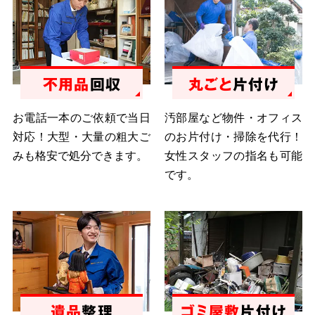
不用品
回収
丸ごと
片付け
お電話一本のご依頼で当日
汚部屋など物件・オフィス
対応！大型・大量の粗大ご
のお片付け・掃除を代行！
みも格安で処分できます。
女性スタッフの指名も可能
です。
遺品
整理
ゴミ屋敷
片付け