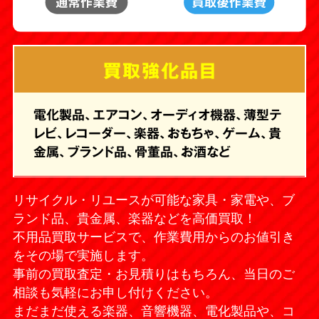
ヘアアイロン
バイク
買取強化品目
ハードディスク
ダンベル
電化製品、エアコン、オーディオ機器、薄型テ
レビ、レコーダー、楽器、おもちゃ、ゲーム、貴
金属、ブランド品、骨董品、お酒など
シーリングライト
モバイルバッテリー
リサイクル・リユースが可能な家具・家電や、ブ
キャリーケース（スー
カイロ
ツケース）
ランド品、貴金属、楽器などを高価買取！
不用品買取サービスで、作業費用からのお値引き
をその場で実施します。
エレクトーン
マッサージチェア
事前の買取査定・お見積りはもちろん、当日のご
相談も気軽にお申し付けください。
ゴミ箱
iPhone
まだまだ使える楽器、音響機器、電化製品や、コ