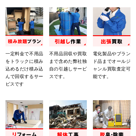
引越し
作業
出張
買取
積み放題
プラン
不用品回収や買取
電化製品やブラン
一定料金で不用品
まで含めた弊社独
ド品までオールジ
をトラックに積み
自の引越しサービ
ャンル買取査定可
込めるだけ積み込
スです。
能です。
んで回収するサー
ビスです
リ
フォーム
解体
工事
脱
臭・除菌