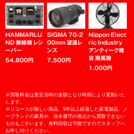
布団
液晶テレビ
物干し竿
冷蔵庫
HAMMARLU
SIGMA 70-2
Nippon Elect
ND 無線機 レシ
00mm 望遠レ
ric Industry
ーバー
ンズ
アンティーク雑
タンス
ビーズクッション
貨 扇風機
54,800円
7,500円
1,000円
ハンガー
衣類
※買取料金は査定当時の金額となり時期により変動いた
ダンボール
大型家具
します。
※リユースが難しい商品、5年以上経過した家電製品、ノ
ーブランドの家具や、法令遵守の視点から買取できない
電子レンジ
扇風機
ものもございます。有料回収は可能ですのでスタッフへ
お申し付けください。