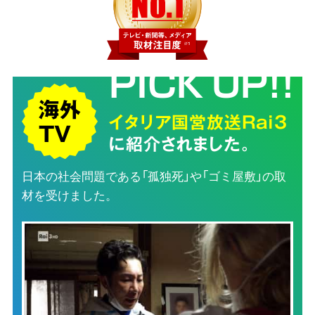
PICK UP!!
海外
イタリア国営放送Rai3
TV
に紹介されました。
日本の社会問題である「孤独死」や「ゴミ屋敷」の取
材を受けました。