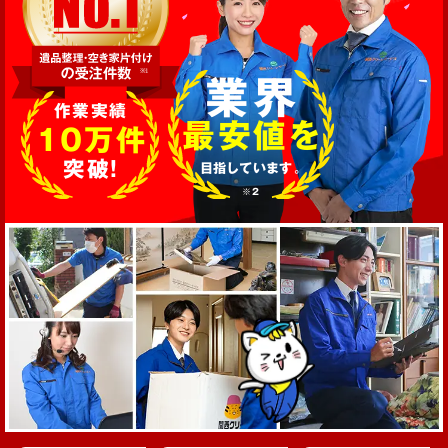
業界
作業実績
最安値を
10万件
突破!
目指しています。
※2