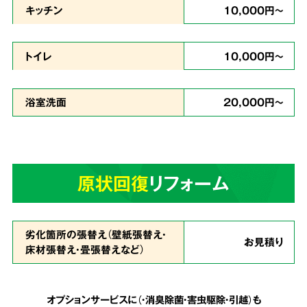
キッチン
10,000円～
どんな現場
トイレ
10,000円～
でも対応
浴室洗面
20,000円～
ゴミが多い状態で、足の踏み場もなく家に入る
のが難しいという状態でも作業致します。
天井
原状回復
リフォーム
まで積み上げられたゴミも、虫の湧いたゴミも
全てを綺麗に片付ける事が可能
です。
劣化箇所の張替え（壁紙張替え・
お見積り
床材張替え・畳張替えなど）
安心の明朗会計で
5
追加費用は一切なし
オプションサービスに（・消臭除菌・害虫駆除・引越）も