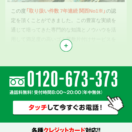
この度
「取り扱い件数 7年連続 関西No1※」
の認
定を頂くことができました。この豊富な実績を
通じて培ってきた専門的な知識とノウハウを活
用して満足度の高いゴミ屋敷片付けサービスを
提供いたします。
※1東京商工リサーチ2019年～2025年「遺品整理業」調査において
気持ちに寄り添う
2
親切丁寧な対応
通話料無料! 受付時間8:00～20:00（年中無休）
各種
クレジットカード
対応!!
真心を