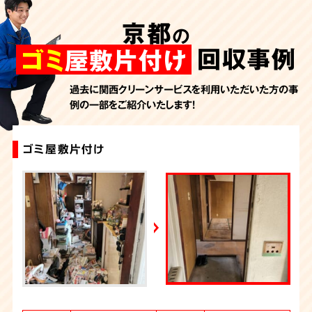
AbemaTV
京都
の
2026年7月24日放送
朝日新聞
回収事例
ゴミ
屋敷片付け
2026年7月10日放送
季刊「宗教問題」
過去に関西クリーンサービスを利用いただいた方の事
例の一部をご紹介いたします！
2026年7月10日放送
東洋経済オンライン
2026年7月7日放送
ゴミ屋敷片付け
ゴミ屋敷片付け
汚部屋片付け・ゴミ屋敷清掃（京都）
ゴミ屋敷片付け
特殊清掃+ゴミ屋敷片付け
ゴミ屋敷片付け
大量の不用品回収（ゴミ屋敷）
ゴミ屋敷片付け
大量の不用品回収（ゴミ屋敷）
ゴミ屋敷片付け
FRIDAYデジタル
2026年7月6日放送
週刊循環経済新聞（7月6日号）
2026年7月4日放送
YouTube｜好井まさおの怪談を浴びる会
2026年6月28日放送
Yahoo!ニュース