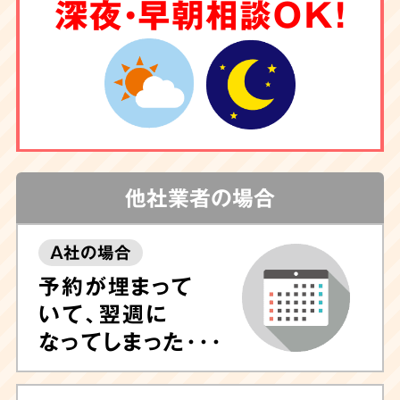
6
深夜・早朝相談OK！
クリーニング
もお任せ
害虫駆除
や調査も
対応
他社業者の場合
A社の場合
しつこい汚れや臭いが気になる場合は清掃後に
予約が埋まって
除菌や脱臭、ハウスクリーニングも可能ですの
いて、翌週に
で、ぜひお任せ下さい。
専門的なノウハウに長
なってしまった･･･
けたプロのスタッフが専門機器・特殊洗剤を用
いて迅速に対応
いたします。