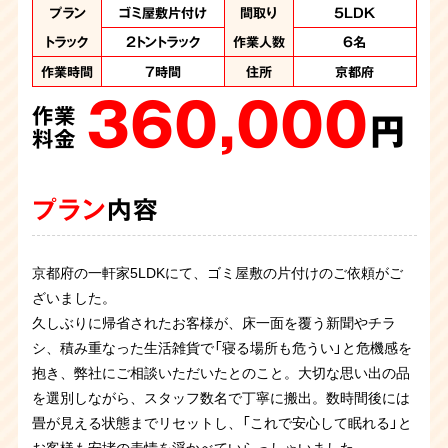
作業内容
作業内容
作業内容
作業内容
作業内容
作業内容
作業内容
作業内容
プラン
プラン
特殊清掃、ゴミ屋敷
ゴミ屋敷片付け
ゴミ屋敷片付け
ゴミ屋敷片付け
ゴミ屋敷片付け
ゴミ屋敷片付け
ゴミ屋敷片付け
ゴミ屋敷片付け
ゴミ屋敷片付け
汚部屋片付け
間取り
間取り
間取り
間取り
間取り
間取り
間取り
間取り
間取り
間取り
5LDK
4LDK
4LDK
3LDK
3LDK
1LDK
4DK
2DK
1K
1K
片付け
作業人数
作業人数
作業人数
作業人数
作業人数
作業人数
作業人数
トラック
トラック
2トントラック
2トントラック
7名
5名
7名
6名
4名
4名
4名
作業人数
作業時間
作業人数
作業時間
作業時間
作業日数
作業日数
作業日数
作業日数
8時間
6時間
6時間
5時間
6名
3名
１日
1日
2日
作業人数
8名
作業時間
10時間
作業時間
作業時間
住所
住所
住所
住所
住所
住所
住所
京都府
京都府
京都府
京都府
7時間
4時間
京都
京都
京都
作業項目
作業項目
作業項目
作業項目
作業項目
作業項目
住所
住所
住所
大量の不用品回収、
大量の不用品回収
大量の不用品回収
大量の不用品回収
大量の不用品回収
大量の不用品回収
大量の不用品処
京都府
京都府
360,000
270,000
150,000
400,000
187,000
120,000
住所
京都府
作業項目
汚染か所清掃、汚染
（2トントラック1台、
分 2トントラック1
2トントラック1台、
作業
作業
作業
作業
作業
作業
か所撤去、大量の不
パッカー車１台）、ハ
台、パッカー車2台
パッカー車2台
円
円
円
円
円
円
350,000
用品処分、遺品整理
ウスクリーニング
分の処分
料金
料金
料金
料金
料金
料金
作業
480,000
350,000
225,000
円
作業
作業
作業
料金
円
円
円
料金
料金
料金
プラン
プラン
プラン
プラン
プラン
プラン
内容
内容
内容
内容
内容
内容
プラン
内容
プラン
プラン
プラン
内容
内容
内容
京都府の一軒家5LDKにて、ゴミ屋敷の片付けのご依頼がご
ワンルーム汚部屋片付けのご依頼です。コンビニ弁当の容器
京都の一軒家4DKにて、ゴミ屋敷の片付けのご依頼がござい
お客様からゴミ屋敷片付けのご依頼です。マンション3LDK
音信普通になってしまったご子息様のお部屋を片してほしい
全く片付けられないので一緒に片付けを手伝ってほしいとお
ざいました。
やペットボトルが大量にあり仕分けが非常に大変でした。ノ
ました。
の間取りで足の踏み場がない量でした。各部屋にスタッフ分
とのご依頼でした。お部屋はトイレまでゴミ屋敷の状態でペ
客様よりご依頼をいただきました。部屋は服や新聞紙などリ
解体に伴い、お部屋のお片付けのご依頼を承りました。長年
久しぶりに帰省されたお客様が、床一面を覆う新聞やチラ
ートパソコンなど必要なものもあったため、慎重に仕分けを
久しぶりにご実家へ帰省されたご依頼主様が、床が見えない
かれて効率よく作業を進めていきます。お客様から残して
ットボトルが山積みになり、たばこの吸い殻が大量にありま
サイクルできるものが溢れかえっていました。リサイクル資
京都府のお客さまより、ゴミ屋敷で孤独死されたというご依
お部屋を片付けたいとずっと思っていたが中々踏ん切りがつ
お部屋にゴミが蓄積している状態のため片付けてほしいとの
お住まいになられていた各お部屋はゴミが大量に蓄積されて
シ、積み重なった生活雑貨で「寝る場所も危うい」と危機感を
しながら１日がかりの作業になりました。残すものはお客様
ほど積み重なった荷物に驚かれ、ご相談くださいました。 カ
（探して）ほしいモノのリストをいただいていましたので探索
したので火事の危険性を感じたお部屋でした。スタッフ4名
源はしっかりと分別すること処分費用を抑えることができま
頼を受け、片付けに伴い遺品整理と特殊清掃を承りました。
かなかったお客様から今回決意を固めたとのことでご連絡を
ご依頼を頂きました。足の踏み場がなく生活用品の廃棄物や
おりました。必要品と不用品の仕分けをし、不用品を回収さ
抱き、弊社にご相談いただいたとのこと。大切な思い出の品
にお渡しして無事に作業終了です。
ビが生じていた大型家具や長年の不用品を一斉に回収し、数
しながらの作業です。２日に分けての作業となり、無事に探
の6時間程で全ての作業が完了しました。
す。お客様と一緒に確認しながらの作業でお客様は進んで処
孤独死現場ということで特殊清掃と遺品整理、そして部屋の
頂きました。現場はいわゆるゴミ屋敷の状態で各お部屋は大
ペットボトルなど散乱していました。掃除した後も住まわれ
せていただきました。こういったお家も対応しておりますの
を選別しながら、スタッフ数名で丁寧に搬出。数時間後には
時間で広々とした本来の空間へ。作業後、安堵されたご家族
し物も見つかってお客様にはご満足いただけました。
分の判断が出来ていたのでスムーズに作業を終えることがで
片付けをさせていただきました。現場は刺激臭と大量の害虫
量の衣類やゴミが積み上げられており、仕分け作業から入り
るとのことで、ご依頼者様立ち合いのもと不用品と必要品の
で、是非お問い合わせください。
畳が見える状態までリセットし、「これで安心して眠れる」と
の笑顔を拝見でき、私共も大きなやりがいを感じた現場でし
きました。
が繁殖していたので大変な作業になりました。丸2日かけて
ました。不用品を分別して搬出作業を進め、片付けていくと
仕分けを慎重に行い作業を進めていき、スタッフ4名の5時間
お客様も安堵の表情を浮かべていらっしゃいました。
た。