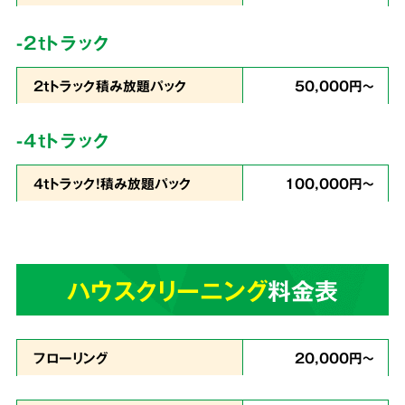
コストを徹底
カット
-2tトラック
2tトラック積み放題パック
50,000円～
私たちは
片づけで出たゴミの処分から、不用品
-4tトラック
の買取りまでをワンストップ
で行っています。
4tトラック！積み放題パック
100,000円～
業界最安値を目指したサービスでお客様満足度
96％・業界屈指のリピート率を実現。これが関
西クリーンサービスの誇りです。
ハウスクリーニング
料金表
あらゆる状況に
4
スピーディーに対応
フローリング
20,000円～