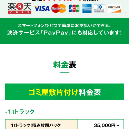
込めて対応
スマートフォンひとつで簡単にお支払いができる、
決済サービス「PayPay」にも対応しています!
ゴミ屋敷はご本人様の精神的な問題と密接にか
かわるものです。そのため私たちはゴミの片づ
けだけでなく、
お客様の心に寄り添う親切丁寧
料金
表
なサービス
を心がけています。
3
ゴミ屋敷片付け
料金表
業界最安値
を目指しています!
-1tトラック
1ｔトラック！積み放題パック
35,000円～
余計な