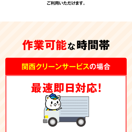
ご利用いただけます。
承認のない
追加費用
作業可能
時間帯
一切なし
な
関西クリーンサービス
の場合
関西クリーンサービスの会計は非常にシンプル
最速即日対応！
です。お見積りの際に、わかりやすい内訳で提
示させて頂く料金が全てです。
お客様の承諾の
ない勝手な追加費用は一切頂きません。
除菌・消臭・ハウス