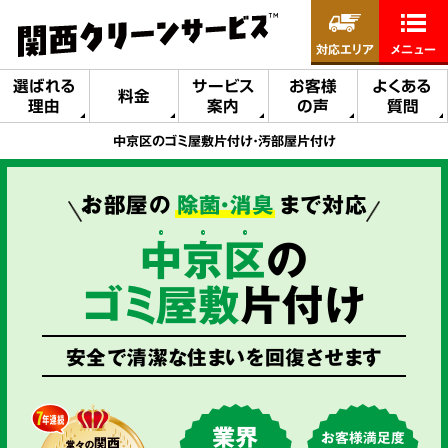
対応エリア
メニュー
選ばれる
サービス
お客様
よくある
料金
理由
案内
の声
質問
中京区のゴミ屋敷片付け・汚部屋片付け
お部屋の
除菌・消臭
まで対応
中
京
区
の
ゴミ屋敷
片付け
安全で清潔な住まいを回復させます
業界
お客様満足度