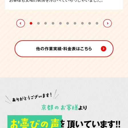
の作業となりましたが無事に終えることが出来ました。
床をみて大変感動しておられました。1日にかけて作業をお
程で清掃は完了致しました。
こない無事に業務は完了致しました。
他の作業実績・料金表はこちら
京都
の
お客様
より
お喜びの声
頂いています!!
を