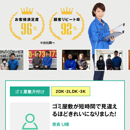
お客様満足度
顧客リピート率
※自社調べ
2DK･2LDK･3K
ゴミ屋敷片付け
ゴミ屋敷が短時間で見違え
るほどきれいになりました！
奈良 U様