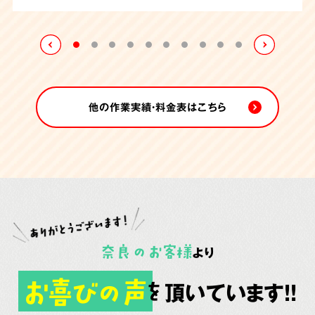
ので3日間に渡り、作業を進めることになりました。
様も安心した様子でした。
他の作業実績・料金表はこちら
奈良
の
お客様
より
お喜びの声
頂いています!!
を