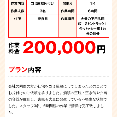
作業内容
作業内容
作業内容
作業内容
作業内容
作業内容
作業内容
作業内容
作業内容
作業内容
ゴミ屋敷片付け
ゴミ屋敷片付け
ゴミ屋敷片付け
ゴミ屋敷片付け
ゴミ屋敷片付け
ゴミ屋敷片付け
ゴミ屋敷片付け
ゴミ屋敷片付け
汚部屋片付け
汚部屋片付け
間取り
間取り
間取り
間取り
間取り
間取り
間取り
間取り
間取り
間取り
4LDK
1LDK
1LDK
一軒家
一軒家
3DK
2DK
1K
1K
1K
作業人数
作業人数
作業人数
作業人数
作業人数
作業人数
作業人数
作業人数
作業人数
作業人数
各8名
3名
3名
5名
4名
3名
4名
4名
6名
3人
作業時間
作業時間
作業時間
作業時間
作業時間
作業時間
作業時間
作業日数
作業日数
作業日数
7.5時間
6時間
6時間
3時間
6時間
6時間
1日
3日
1日
1日
住所
住所
住所
住所
住所
住所
住所
住所
住所
住所
奈良県
奈良県
奈良県
奈良県
奈良県
奈良
奈良
奈良
奈良
奈良
作業項目
作業項目
作業項目
作業項目
作業項目
作業項目
作業項目
作業項目
作業項目
作業項目
大量の不用品回収、
大量の不用品回収、
大量の不用品回収
大量の不用品回収
大量の不用品回収
大量の不用品回収
大量の不用品回収
大量の不用品回
大量の不用品回
大量の不用品回
180,000
200,000
120,000
200,000
ハウスクリーニング
収 2トントラック1
収 1.5トンロング
収 2トンロングト
噴霧消毒
作業
作業
作業
作業
190,000
240,000
トラック1台・パッカ
ラック3台 パッカ
台・パッカー車1台
円
円
円
円
作業
作業
ー車1台分の処分
分の処分
ー車3台
プラン
内容
料金
料金
料金
料金
円
円
200,000
650,000
260,000
料金
料金
作業
作業
作業
円
円
円
料金
料金
料金
プラン
プラン
プラン
プラン
内容
内容
内容
内容
整理や片付けが苦手で気が付くとゴミ屋敷のようにになって
プラン
プラン
内容
内容
いた、とのことで片付けのご依頼をいただきました。お伺い
すると、洋服が所狭しと積みあがっている状態でした。お客
プラン
プラン
プラン
内容
内容
内容
退去の為の片付けのご依頼です。お客様ご自身ではどうにも
一人暮らしの女性から汚部屋の片付けご依頼です。広めのワ
床が分からないぐらいに紙が積みあがったお部屋の片付けの
お部屋がゴミ屋敷状態になってしまっているとのことで転居
様の気持ちに寄り添い丁寧に作業させていただき、片付け後
ゴミ屋敷片付けのご依頼を承りました。衛生が悪い状態で、
お亡くなりになった弟様のお部屋の遺品整理と片付けのお仕
こうにも片付かないので片付けて欲しいとのこと。お伺いす
ンルームのお部屋ですが、ゴミは食品などが多く少し虫が発
ご依頼です。お探しの書類があるとのことですが、量が多く
できずにいるため、片づけてほしいとのご依頼をいただきま
は大変喜んでいただけたのでよかったです。
作業していくとゴミの中からネズミが出てきました。ゴミも
事を承りました。足の踏み場のないいわゆるゴミ屋敷のお部
ると大量のゴミが溜まったゴミ屋敷状態でした。お仕事が多
生している所もありました。汚部屋は仕分けが大変です。最
ご自身では見つけられないとうい事で片付けのご依頼をいた
した。仕分け作業を行うのですが、紙が多く仕分け作業に時
会社の同僚の方が社宅をゴミ屋敷にしてしまったとのことで
長い間ゴミ屋敷になっていたため周辺住民からの苦情もあっ
今回は紙が床一面に敷き詰められた汚部屋の片付けのご依頼
大量にあり、仕分けが大変です。まだお住まいになられると
屋でアンモニア臭が鼻を突いてきました。臭いの原因はペッ
忙なため、部屋の片付けや掃除が手につかなくなってしまっ
後まで丁寧な作業をさせて頂きました。
だきました。探していた書類は無事に見つかり、お客様は大
間を少し割いてしましたがスタッフ3名の6時間程で無事に完
お片付けのご依頼を承りました。酒類の空瓶・空き缶や弁当
た中、ご依頼者様が施設に入ることになったためこの機会に
でした。紙類はかさ張らない分、袋いっぱいに詰めるととて
のことで、ネズミが出てきましたので、お客様のご要望によ
トボトルに排泄をされていたようで、その臭いが漂っている
たそうです。作業をしているとライターやマッチが大量に出
変満足されていました。不要な紙は資源としてリサイクルさ
了致しました。
の容器が散乱し、害虫も大量に発生している不衛生な状態で
片付けをしてほしいとのことでご依頼を承りました。 大変広
も重く、2階から重さのあるゴミ袋を担いで階段を往復する
りゴミ撤去後に噴霧消毒を行って作業終了です。
状態です。作業自体は7.5時間程で無事に終えることが出来ま
てきました。発火性のある危険物はゴミと混ぜて処分すると
せていただきます。
した。スタッフ3名、6時間程の作業で清掃は完了致しまし
いお家だったことと、そしてお部屋全体がゴミの蓄積で足の
体力のいる作業になりました。 床はシミやカビが無かったの
した。
重大な事故を引き起こす恐れがあります。慎重に分別しなが
た。
踏み場もない状態でした。物の量とお家の広さもありました
で片付けが終わるときれいなフローリングが見えてご依頼者
ら作業を行いました。