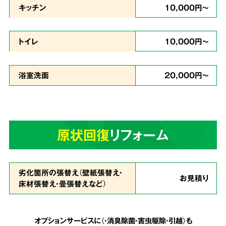
キッチン
10,000円～
どんな現場
トイレ
10,000円～
でも対応
浴室洗面
20,000円～
ゴミが多い状態で、足の踏み場もなく家に入る
のが難しいという状態でも作業致します。
天井
原状回復
リフォーム
まで積み上げられたゴミも、虫の湧いたゴミも
全てを綺麗に片付ける事が可能
です。
劣化箇所の張替え（壁紙張替え・
お見積り
床材張替え・畳張替えなど）
安心の明朗会計で
5
追加費用は一切なし
オプションサービスに（・消臭除菌・害虫駆除・引越）も