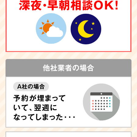
6
深夜・早朝相談OK！
クリーニング
もお任せ
害虫駆除
や調査も
対応
他社業者の場合
A社の場合
しつこい汚れや臭いが気になる場合は清掃後に
予約が埋まって
除菌や脱臭、ハウスクリーニングも可能ですの
いて、翌週に
で、ぜひお任せ下さい。
専門的なノウハウに長
なってしまった･･･
けたプロのスタッフが専門機器・特殊洗剤を用
いて迅速に対応
いたします。