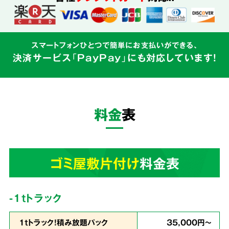
込めて対応
スマートフォンひとつで簡単にお支払いができる、
決済サービス「PayPay」にも対応しています!
ゴミ屋敷はご本人様の精神的な問題と密接にか
かわるものです。そのため私たちはゴミの片づ
けだけでなく、
お客様の心に寄り添う親切丁寧
料金
表
なサービス
を心がけています。
3
ゴミ屋敷片付け
料金表
業界最安値
を目指しています!
-1tトラック
1ｔトラック！積み放題パック
35,000円～
余計な