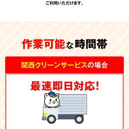
ご利用いただけます。
承認のない
追加費用
作業可能
時間帯
一切なし
な
関西クリーンサービス
の場合
関西クリーンサービスの会計は非常にシンプル
最速即日対応！
です。お見積りの際に、わかりやすい内訳で提
示させて頂く料金が全てです。
お客様の承諾の
ない勝手な追加費用は一切頂きません。
除菌・消臭・ハウス