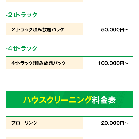
コストを徹底
カット
-2tトラック
2tトラック積み放題パック
50,000円～
私たちは
片づけで出たゴミの処分から、不用品
-4tトラック
の買取りまでをワンストップ
で行っています。
4tトラック！積み放題パック
100,000円～
業界最安値を目指したサービスでお客様満足度
96％・業界屈指のリピート率を実現。これが関
西クリーンサービスの誇りです。
ハウスクリーニング
料金表
あらゆる状況に
4
スピーディーに対応
フローリング
20,000円～