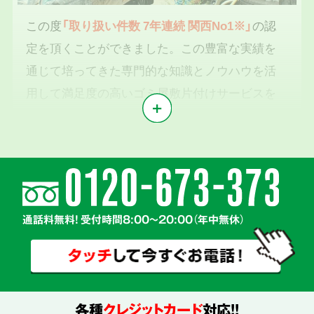
この度
「取り扱い件数 7年連続 関西No1※」
の認
定を頂くことができました。この豊富な実績を
通じて培ってきた専門的な知識とノウハウを活
用して満足度の高いゴミ屋敷片付けサービスを
提供いたします。
※1東京商工リサーチ2019年～2025年「遺品整理業」調査において
気持ちに寄り添う
2
親切丁寧な対応
通話料無料! 受付時間8:00～20:00（年中無休）
各種
クレジットカード
対応!!
真心を