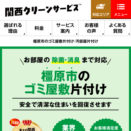
対応エリア
メニュー
選ばれる
サービス
お客様
よくある
料金
理由
案内
の声
質問
橿原市のゴミ屋敷片付け・汚部屋片付け
お部屋の
除菌・消臭
まで対応
橿
原
市
の
ゴミ屋敷
片付け
安全で清潔な住まいを回復させます
業界
お客様満足度