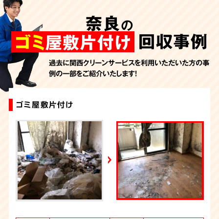
AbemaTV
奈良
の
2026年7月24日放送
朝日新聞
回収事例
ゴミ
屋敷片付け
2026年7月10日放送
季刊「宗教問題」
過去に関西クリーンサービスを利用いただいた方の事
例の一部をご紹介いたします！
2026年7月10日放送
東洋経済オンライン
2026年7月7日放送
ゴミ屋敷片付け
ゴミ屋敷の片付け
ゴミ屋敷片付け
ゴミ屋敷の片付け
大量の不用品回収（ゴミ屋敷）
汚部屋片付け・ゴミ屋敷清掃（奈良）
ゴミ屋敷片付け
大量の不用品回収（ゴミ屋敷）
汚部屋片付け・ゴミ屋敷清掃（奈良）
ゴミ屋敷片付け
FRIDAYデジタル
2026年7月6日放送
週刊循環経済新聞（7月6日号）
2026年7月4日放送
YouTube｜好井まさおの怪談を浴びる会
2026年6月28日放送
Yahoo!ニュース