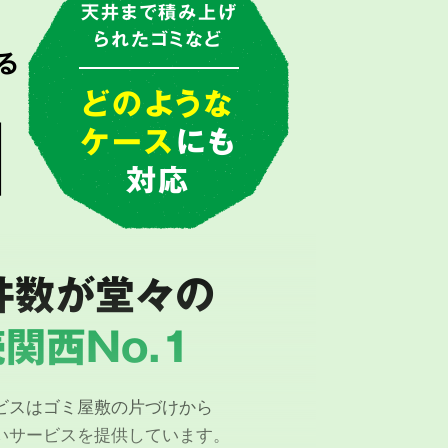
で
天井まで積み上げ
られたゴミなど
る
由
どのような
ケース
にも
対応
件数が堂々の
関西No.1
ビスはゴミ屋敷の片づけから
いサービスを提供しています。