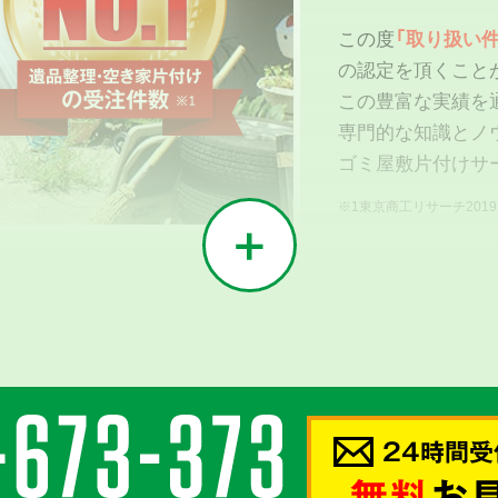
この度
「取り扱い件
の認定を頂くこと
この豊富な実績を
専門的な知識とノ
ゴミ屋敷片付けサ
※1東京商工リサーチ201
02
う
24時間受
密接に
無料
お