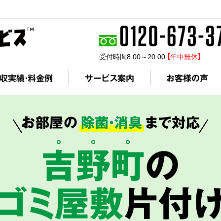
受付時間8:00～20:00
【年中無休】
収実績・料金例
サービス案内
お客様の声
お部屋の
除菌・消臭
まで対応
吉
野
町
の
ゴミ屋敷
片付