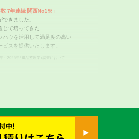
数 7年連続 関西No1※」
ができました。
通じて培ってきた
ウハウを活用して満足度の高い
ービスを提供いたします。
9年～2025年「遺品整理業」調査において
付中!
真心を
見積りはこちら