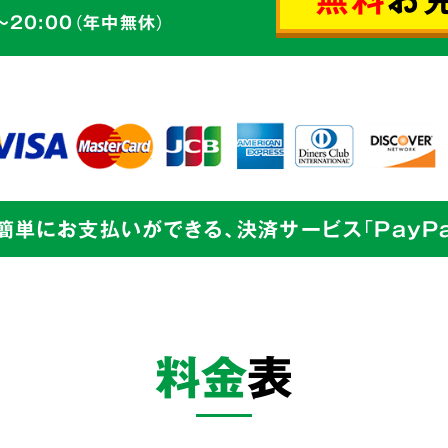
ゴミの片づけ
～20:00（年中無休）
切丁寧な
からのご依頼も、
せて頂きます。
簡単にお支払いができる、決済サービス「PayPa
業界最
目指し
料金
表
私たちは
片づけで
余計な
までをワンストッ
コストを徹底