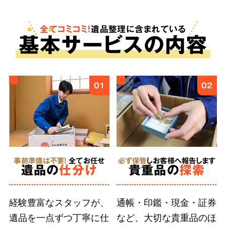
も。査定は無料で、買取金額をご依頼料へと反
映させることで遺品整理にかかる費用を安く抑
全てコミコミ！
遺品整理に含まれている
基
本
サービスの内容
えることが可能です。
ご遺族様の気持ちに
4
01
02
寄り添う
丁寧な作業
事前準備は不要!
全てお任せ
必ず保管
しお客様へ報告します
徹底した
遺品の
仕分け
貴重品の
探索
人材育成
経験豊富なスタッフが、
通帳・印鑑・現金・証券
遺品を一点ずつ丁寧に仕
など、大切な貴重品のほ