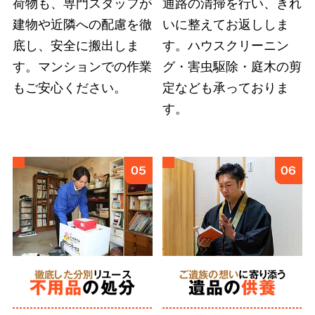
荷物も、専門スタッフが
通路の清掃を行い、きれ
建物や近隣への配慮を徹
いに整えてお返ししま
底し、安全に搬出しま
す。ハウスクリーニン
弊社では
故人様とご依頼者様の想いに応えるこ
す。マンションでの作業
グ・害虫駆除・庭木の剪
とを第一
としています。遠方にお住まいのご親
もご安心ください。
定なども承っておりま
族への形見分や遺品のご供養など、どのような
す。
細かなご要望も遠慮せずにお伝えください。
6
05
06
あらゆる状況
に対応
特殊清掃
徹底した分別
リユース
ご遺族の想い
に寄り添う
不用品
の処分
遺品の
供養
にも対応