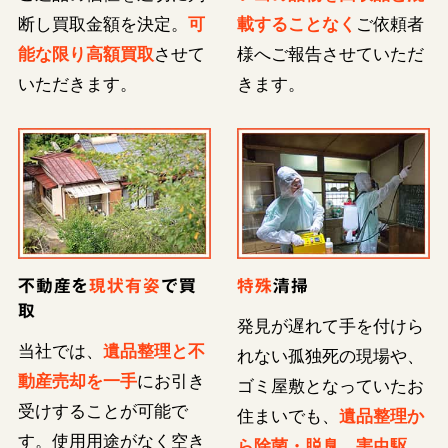
断し買取金額を決定。
可
載することなく
ご依頼者
能な限り高額買取
させて
様へご報告させていただ
いただきます。
きます。
不動産を
現状有姿
で買
特殊
清掃
取
発見が遅れて手を付けら
当社では、
遺品整理と不
れない孤独死の現場や、
動産売却を一手
にお引き
ゴミ屋敷となっていたお
受けすることが可能で
住まいでも、
遺品整理か
す。使用用途がなく空き
ら除菌・脱臭、害虫駆