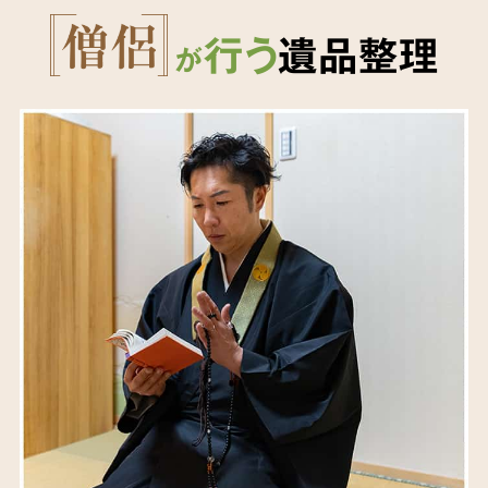
行う
遺品整理
が