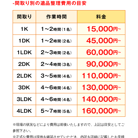
-間取り別の遺品整理費用の目安
間取り
作業時間
料金
15,000
1～2
1K
円
～
時間（
1
名）
45,000
1～2
1DK
円
～
時間（
2
名）
60,000
2～3
1LDK
円
～
時間（
2
名）
90,000
2～4
2DK
円
～
時間（
3
名）
110,000
3～5
2LDK
円
～
時間（
4
名）
130,000
4～6
3DK
円
～
時間（
4
名）
140,000
4～6
3LDK
円
～
時間（
4
名）
160,000
5～7
4LDK
円
～
時間（
5
名）
※現場の状況などにより費用は前後いたしますので、上記は目安としてご
参照下さい。
※正式な費用は現地を確認させていただき、内訳を詳細に記載したお見積