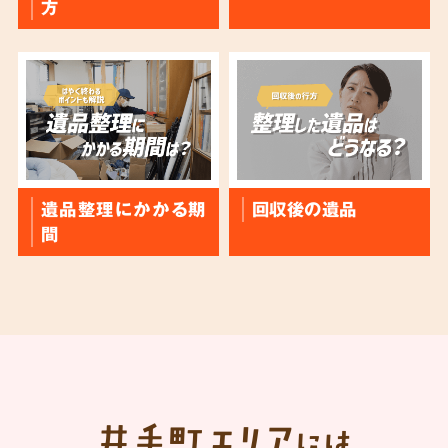
方
遺品整理にかかる期
回収後の遺品
間
井手町
エリア
には