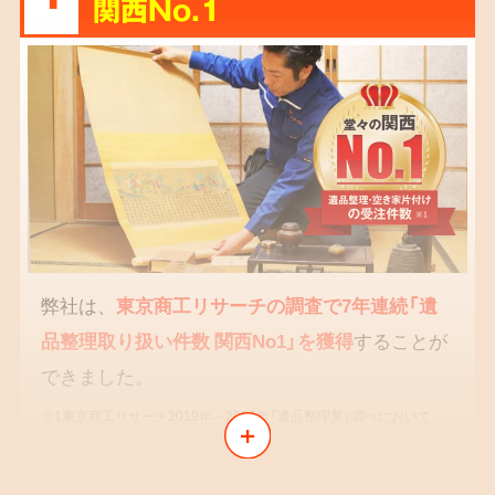
関西No.1
弊社は、
東京商工リサーチの調査で7年連続「遺
品整理取り扱い件数 関西No1」を獲得
することが
できました。
※1東京商工リサーチ2019年～2025年「遺品整理業」調べにおいて