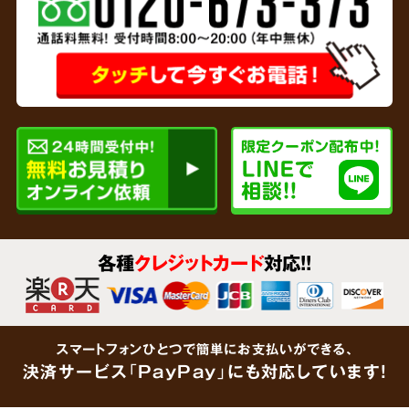
専門家と
連携
リサイクルショップを運営している弊社では、
各種
クレジットカード
対応!!
貴金属、家財など形見分けが不要なあらゆるご
遺品をその場で買取査定
いたします。企業で連
携している鑑定士が大切なご遺品をしっかりと
スマートフォンひとつで簡単にお支払いができる、
鑑定します。「買取できるものがあるかわからな
決済サービス「PayPay」にも対応しています!
い」という場合でも、思わぬ金額がつくケース