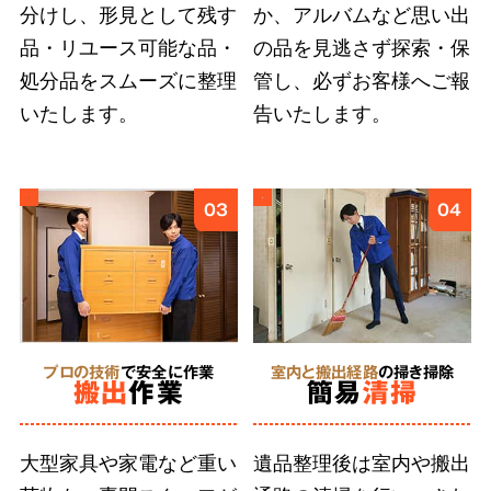
分けし、形見として残す
か、アルバムなど思い出
ご遺族の気持ちに寄り添い、どんなに小さな品
品・リユース可能な品・
の品を見逃さず探索・保
物も誠意をもって丁寧に扱うこと
が、ご依頼者
処分品をスムーズに整理
管し、必ずお客様へご報
様に安心を届けると信じています。そのために
いたします。
告いたします。
弊社では、スタッフ個々の遺品整理に求められ
る人材教育に取り組んでいます。
03
04
5
形見分け・ご供養
に対応
プロの技術
で安全に作業
室内と搬出経路
の掃き掃除
搬出
作業
簡易
清掃
合同供養
に対応
大型家具や家電など重い
遺品整理後は室内や搬出