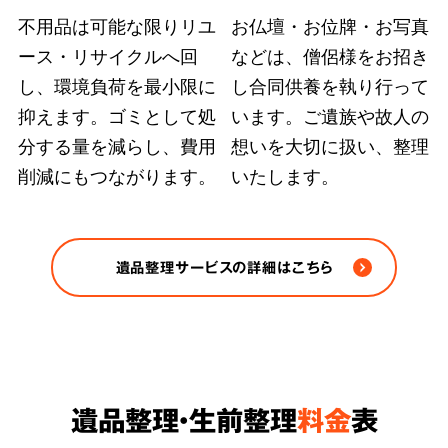
不用品は可能な限りリユ
お仏壇・お位牌・お写真
ース・リサイクルへ回
などは、僧侶様をお招き
弊社ではどのような状況の遺品整理も、故人の
し、環境負荷を最小限に
し合同供養を執り行って
大切にされていた品物や重要書類を探し出す手
抑えます。ゴミとして処
います。ご遺族や故人の
段を尽くします。また、
部屋の完全清掃、脱臭
分する量を減らし、費用
想いを大切に扱い、整理
削減にもつながります。
いたします。
除菌など、原状回復のおすすめ方法をご案内
さ
せていただきます。
※ゴミや不用品の処分は各自治体の条例/法令に
遺品整理サービスの詳細はこちら
従い適正に処分します。
遺品整理・生前整理
料金
表