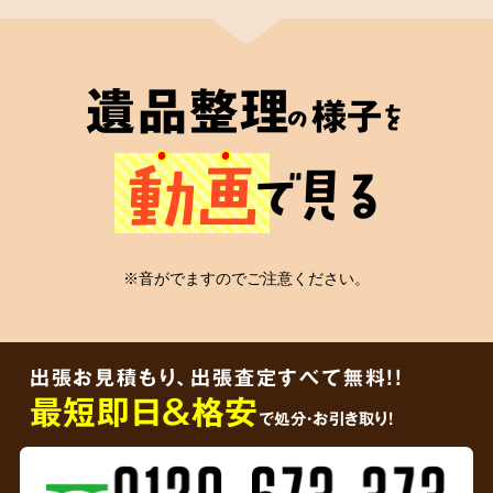
2
遺品整理士
が在籍
遺品整理
様子
の
を
心の絆
動画
で見る
安心の証
※音がでますのでご注意ください。
弊社には遺品整理士の有資格者が在籍
してお
り、信頼していただける適切なかたちの遺品整
出張お見積もり、出張査定すべて無料!!
理をご依頼者様に届けることをお約束します。
最短即日＆格安
で処分・お引き取り！
3
ご遺品を
その場で買取査定