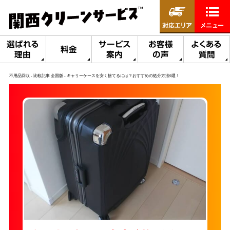
対応エリア
メニュー
選ばれる
サービス
お客様
よくある
料金
理由
案内
の声
質問
不用品回収
比較記事 全国版
キャリーケースを安く捨てるには？おすすめの処分方法6選！