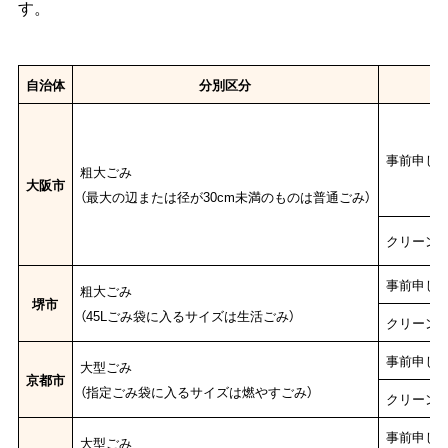
す。
自治体
分別区分
ご
事前申し
粗大ごみ
大阪市
（最大の辺または径が30cm未満のものは普通ごみ）
クリーン
事前申し
粗大ごみ
堺市
（45Lごみ袋に入るサイズは生活ごみ）
クリーン
事前申し
大型ごみ
京都市
（指定ごみ袋に入るサイズは燃やすごみ）
クリーン
事前申し
大型ごみ