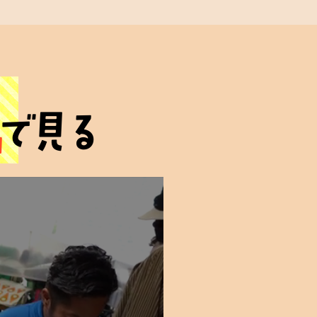
心の絆
画
安心の証
で見る
を
その場で
定