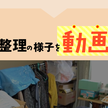
籍
理士認定協会
関連法規
動
に合格した者」に
整理
う資格です。
様子
の
を
しており、
品整理を
す。
ご遺品
買取査