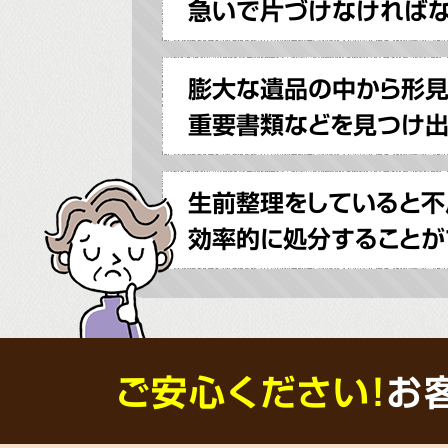
急いで片づけなければ
膨大な遺品の中から形
重要書類などを見つけ出
生前整理をしていると不
効率的に処分することが
ご安心ください！
お