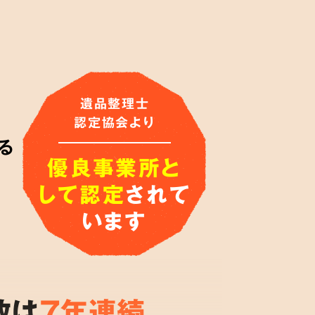
遺品整理士
認定協会より
る
優良事業所と
して認定
されて
います
数は
7年連続