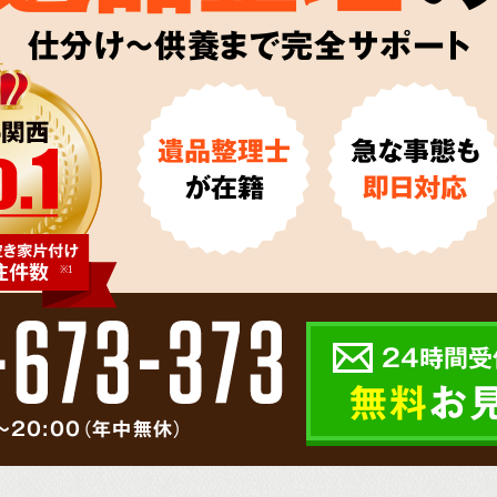
仕分け～供養まで完全サポート
遺品整理士
急な事態も
が在籍
即日対応
24時間受
無料
お
～20:00（年中無休）