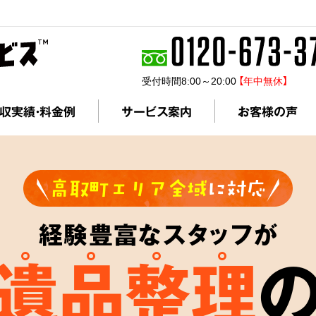
受付時間8:00～20:00
【年中無休】
収実績・料金例
サービス案内
お客様の声
高取町エリア全域
に対応
経験豊富なスタッフが
遺品整理