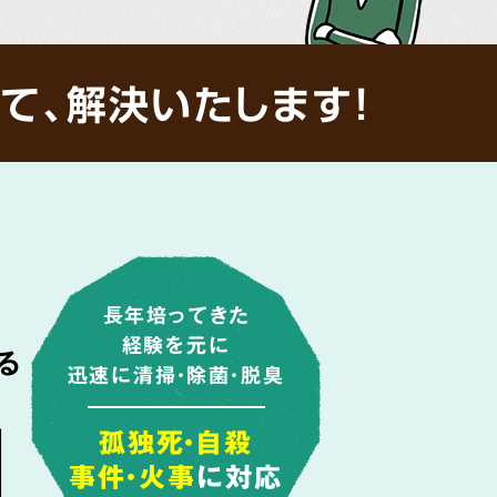
て、解決いたします!
長年培ってきた
経験を元に
る
迅速に清掃・除菌・脱臭
由
孤独死・自殺
事件・火事
に対応