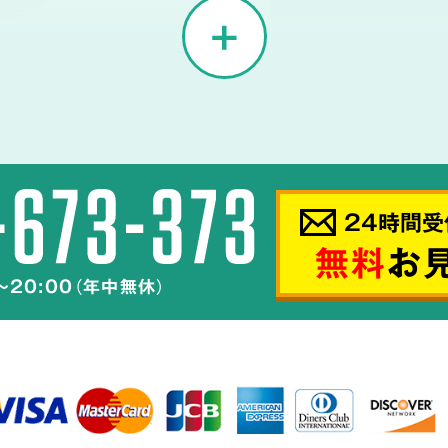
02
菌の
24時間受
汚物などの汚れを
無料
お
～20:00（年中無休）
辺へ汚染が
汚れを完全除去
し、
菌技術は、
です。