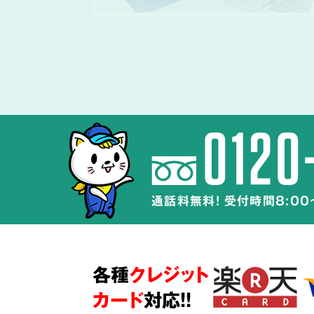
体液や汚物、雑
除去・除菌・洗浄
孤独死や事件・事故の現場では体液や
完全に取り除くことが最も重要です。
通話料無料! 受付時間8:00
特殊清掃の経験豊富なスタッフが、
周
広がらないよう配慮して体液や汚物の
除菌・洗浄・脱臭を行います。
各種
クレジット
また、当社が採用するオゾン脱臭・除
ウジ・ハエなどの害虫被害にも効果的
カード
対応!!