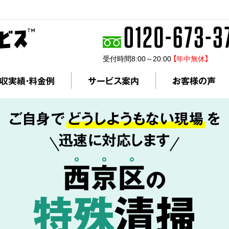
受付時間8:00～20:00
【年中無休】
収実績・料金例
サービス案内
お客様の声
ご自身で
どうしようもない現場
を
迅速に対応します
西
京
区
の
特殊
清掃