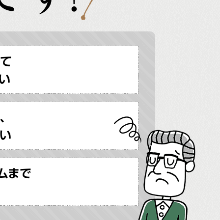
せて
い
、
い
ムまで