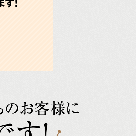
す!
ちのお客様に
です!