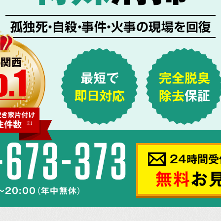
孤独死・自殺・事件・火事の現場を回復
最短で
完全脱臭
即日対応
除去
保証
24時間受
無料
お
～20:00（年中無休）