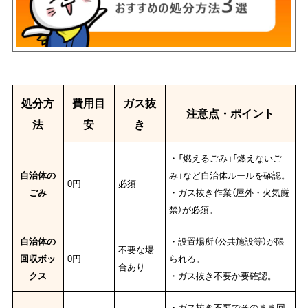
処分方
費用目
ガス抜
注意点・ポイント
法
安
き
・「燃えるごみ」「燃えないご
自治体の
み」など自治体ルールを確認。
0円
必須
ごみ
・ガス抜き作業（屋外・火気厳
禁）が必須。
自治体の
・設置場所（公共施設等）が限
不要な場
回収ボッ
0円
られる。
合あり
クス
・ガス抜き不要か要確認。
・ガス抜き不要でそのまま回