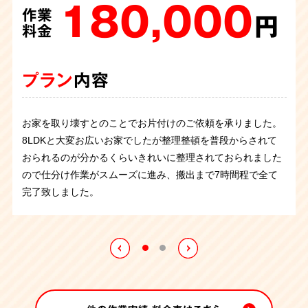
20,000
作業
180,000
円
作業
料金
円
料金
プラン
内容
プラン
内容
奈良県北葛城郡上牧町のマンション3DKにて、不用品回収の
お家を取り壊すとのことでお片付けのご依頼を承りました。
ご依頼を承りました。
8LDKと大変お広いお家でしたが整理整頓を普段からされて
新しい収納家具をご購入され、古い家具の回収をご希望でし
おられるのが分かるくらいきれいに整理されておられました
た。マンションの5階で階段の幅が狭く、お一人では搬出が
ので仕分け作業がスムーズに進み、搬出まで7時間程で全て
困難とのことでしたので解体し搬出作業を行いました。作業
完了致しました。
はスムーズに進み、ご依頼主様もご満足いただけたようでし
た。