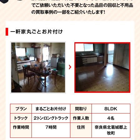
でご依頼いただいた不要となった品目の回収と不用品
の買取事例の一部をご紹介いたします！
一軒家丸ごとお片付け
不用品回収
プラン
プラン
まるごとお片付け
不用品回収
間取り
間取り
8LDK
3DK
トラック
トラック
２トンロングトラック
1.5トントラック
作業人数
作業人数
4名
2名
作業時間
作業時間
7時間
30分
住所
住所
奈良県北葛城郡上
北葛城郡上牧町
牧町