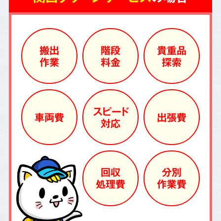
搬出
階段
貴重品
作業
料金
探索
スピード
車両費
出張費
対応
回収
分別
処理費
作業費