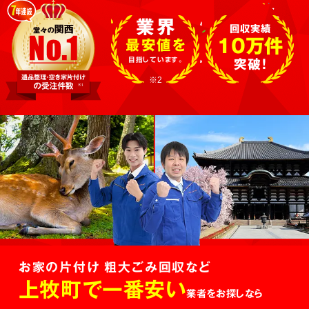
業界
回収実績
10万件
最安値を
目指しています。
突破!
※2
お家の片付け 粗大ごみ回収など
上牧町で一番安い
業者をお探しなら