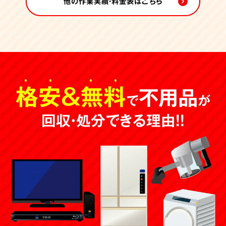
他の作業実績・料金表はこちら
格安
＆
無料
不用品
で
が
回収・処分できる理由！！