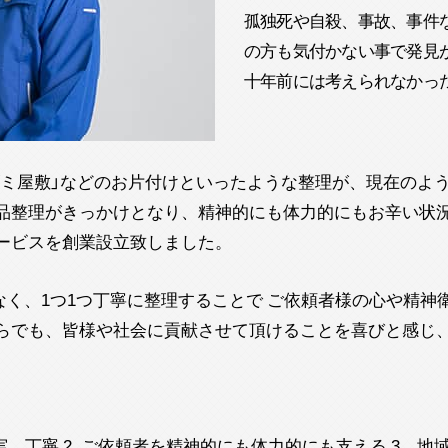
孤独死や自殺、事故、事件
の方も気付かない事で発見
十年前には考えられなかっ
ゴミ屋敷」などのお片付けといったような整理が、現在のよ
遺品整理がきっかけとなり、精神的にも体力的にもお辛い状
ービスを創業設立致しました。
く、1つ1つ丁寧に整理することで ご依頼者様の心や精神
がらでも、皆様や社会に貢献させて頂けることを喜びと感じ
、丁寧 2. ご依頼者を精神的にも体力的にも支える 3．地域