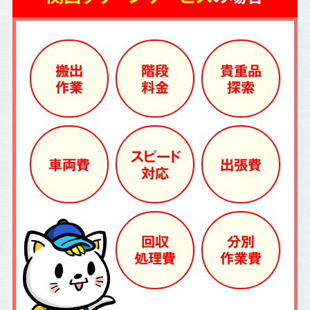
搬出
階段
貴重品
作業
料金
探索
スピード
車両費
出張費
対応
回収
分別
処理費
作業費