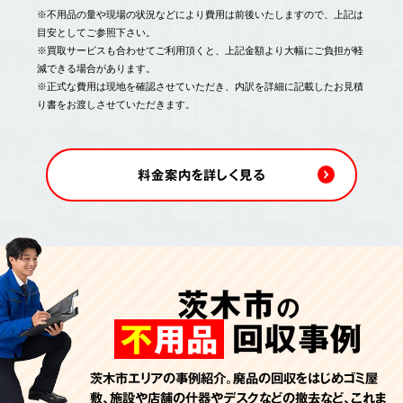
※不用品の量や現場の状況などにより費用は前後いたしますので、上記は
目安としてご参照下さい。
※買取サービスも合わせてご利用頂くと、上記金額より大幅にご負担が軽
減できる場合があります。
※正式な費用は現地を確認させていただき、内訳を詳細に記載したお見積
り書をお渡しさせていただきます。
料金案内を詳しく見る
茨木市
の
回収事例
不
用品
茨木市エリアの事例紹介。廃品の回収をはじめゴミ屋
敷、施設や店舗の什器やデスクなどの撤去など、これま