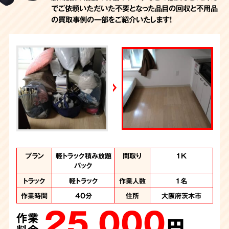
でご依頼いただいた不要となった品目の回収と不用品
の買取事例の一部をご紹介いたします！
不用品回収
不用品回収
お部屋の片付け
不用品回収
不用品回収
プラン
軽トラック積み放題
間取り
1K
パック
プラン
プラン
プラン
プラン
プラン
軽トラック積み放題
1.5トントラック積
お部屋の丸ごと片
不用品回収
不用品回収
間取り
間取り
間取り
間取り
間取り
3LDK
6LDK
5LDK
2DK
1K
トラック
軽トラック
作業人数
1名
み放題パック
プラン
付け
トラック
トラック
1.5トントラック
2トントラック
作業人数
作業人数
3名
2名
作業時間
40分
住所
大阪府茨木市
トラック
トラック
トラック
2トントラック1台、
1.5トントラック
軽トラック
作業人数
作業人数
作業人数
3名
5名
1名
25,000
作業時間
作業時間
4時間
1時間
住所
住所
大阪府茨木市
茨木市
パッカー車1台
作業
円
作業時間
作業時間
1時間
1時間
住所
住所
大阪府茨木市
大阪府茨木市
作業時間
7時間
住所
大阪府茨木市