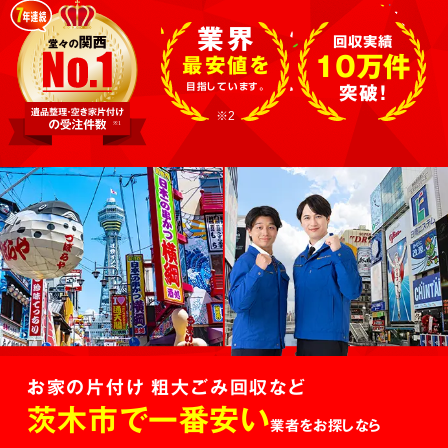
業界
回収実績
10万件
最安値を
目指しています。
突破!
※2
お家の片付け 粗大ごみ回収など
茨木市で一番安い
業者をお探しなら