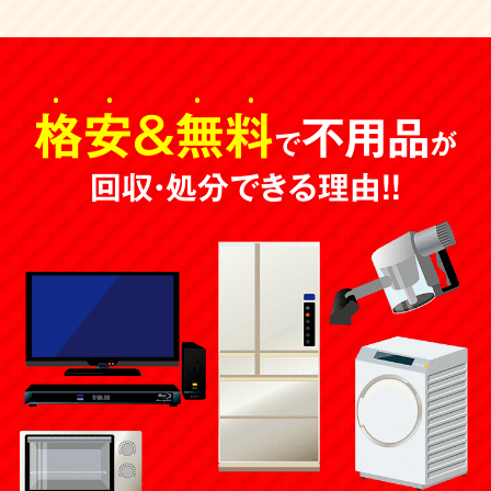
格安
＆
無料
不用品
で
が
回収・処分できる理由！！