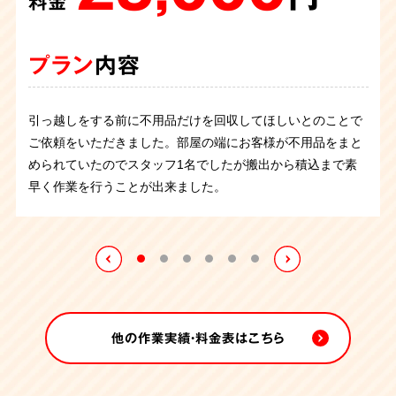
150,000
40,000
料金
作業
作業
55,000
25,000
円
円
作業
作業
245,000
料金
料金
円
円
作業
料金
料金
円
料金
プラン
内容
プラン
プラン
内容
内容
プラン
プラン
内容
内容
プラン
内容
引っ越しをする前に不用品だけを回収してほしいとのことで
ご依頼者様が転勤されるため、お家の不用品の回収に参りま
大阪府茨木市のマンション5LDKにて、不用品回収のご依頼
ご依頼をいただきました。部屋の端にお客様が不用品をまと
家具や家電などを新しく購入したので古い物を回収してほし
施設の入所のため大型家具などの不用品回収依頼をいただき
した。ご依頼者様がDIYで作られた自作の棚などが搬出幅を
を承りました。
められていたのでスタッフ1名でしたが搬出から積込まで素
退去に伴ってお部屋を丸ごと片付けをしてほしいということ
いということでご依頼をいただきました。テレビ・洗濯機・
ました。きれいに整理された1Kのお部屋でしたのでスムーズ
超えており、心苦しいですが解体してから搬出しないといけ
ベッドの上が物置状態となっていて、物が多いお部屋でし
早く作業を行うことが出来ました。
でお伺いしました。お引越しはすでに済まされていたので残
衣類乾燥機のほかに食器棚や婚礼ダンスなどの大きな物を回
に搬出作業を終えることが出来ました。スタッフ1名の1時間
ませんでした。了承を得て解体し、作業はスムーズに進み、
た。ご依頼主様は断捨離のため不用品の回収をご希望されて
っている不用品を残らず回収させていただきました。タンス
収させていただきました。
の作業でした。
4時間程で業務完了致しました。
いましたので、衣類、箱物、家電、そしてベッド本体など、
などの大型家具や電化製品が多く、スタッフ5名で建物を気
室内の不用品を丁寧に分別し、回収させていただきました。
付つけないよう慎重に搬出を行い、7時間ほどで作業を終え
ることが出来ました。
他の作業実績・料金表はこちら