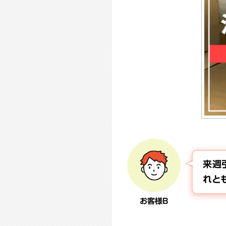
来週
れと
お客様B