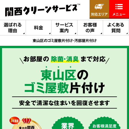
対応エリア
メニュー
選ばれる
サービス
お客様
よくある
料金
理由
案内
の声
質問
東山区のゴミ屋敷片付け・汚部屋片付け
お部屋の
除菌・消臭
まで対応
東
山
区
の
ゴミ屋敷
片付け
安全で清潔な住まいを回復させます
業界
お客様満足度