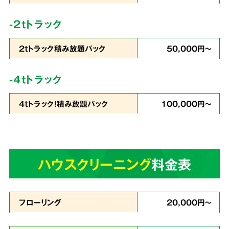
コストを徹底
カット
-2tトラック
2tトラック積み放題パック
50,000円～
私たちは
片づけで出たゴミの処分から、不用品
-4tトラック
の買取りまでをワンストップ
で行っています。
4tトラック！積み放題パック
100,000円～
業界最安値を目指したサービスでお客様満足度
96％・業界屈指のリピート率を実現。これが関
西クリーンサービスの誇りです。
ハウスクリーニング
料金表
あらゆる状況に
4
スピーディーに対応
フローリング
20,000円～