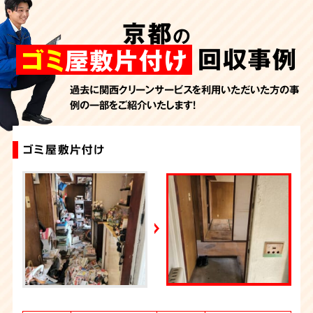
AbemaTV
京都
の
2026年7月24日放送
朝日新聞
回収事例
ゴミ
屋敷片付け
2026年7月10日放送
季刊「宗教問題」
過去に関西クリーンサービスを利用いただいた方の事
例の一部をご紹介いたします！
2026年7月10日放送
東洋経済オンライン
2026年7月7日放送
ゴミ屋敷片付け
ゴミ屋敷片付け
汚部屋片付け・ゴミ屋敷清掃（京都）
ゴミ屋敷片付け
特殊清掃+ゴミ屋敷片付け
ゴミ屋敷片付け
大量の不用品回収（ゴミ屋敷）
ゴミ屋敷片付け
大量の不用品回収（ゴミ屋敷）
ゴミ屋敷片付け
FRIDAYデジタル
2026年7月6日放送
週刊循環経済新聞（7月6日号）
2026年7月4日放送
YouTube｜好井まさおの怪談を浴びる会
2026年6月28日放送
Yahoo!ニュース