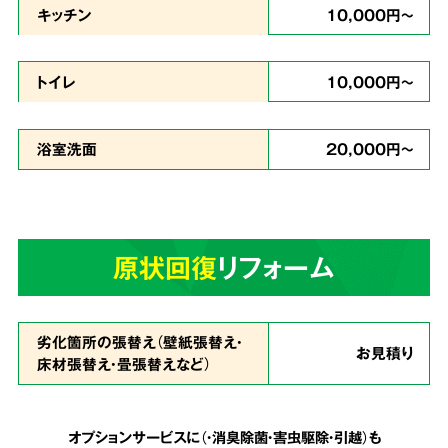
キッチン
10,000円～
どんな現場
トイレ
10,000円～
でも対応
浴室洗面
20,000円～
ゴミが多い状態で、足の踏み場もなく家に入る
のが難しいという状態でも作業致します。
天井
原状回復
リフォーム
まで積み上げられたゴミも、虫の湧いたゴミも
全てを綺麗に片付ける事が可能
です。
劣化箇所の張替え（壁紙張替え・
お見積り
床材張替え・畳張替えなど）
安心の明朗会計で
5
追加費用は一切なし
オプションサービスに（・消臭除菌・害虫駆除・引越）も