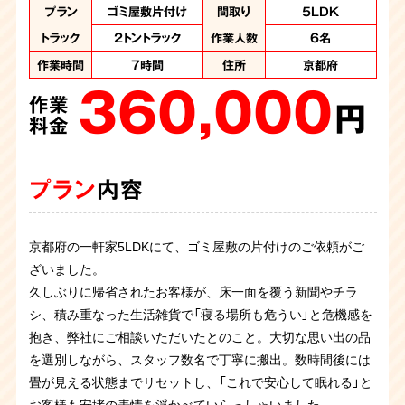
作業内容
作業内容
作業内容
作業内容
作業内容
作業内容
作業内容
作業内容
プラン
プラン
特殊清掃、ゴミ屋敷
ゴミ屋敷片付け
ゴミ屋敷片付け
ゴミ屋敷片付け
ゴミ屋敷片付け
ゴミ屋敷片付け
ゴミ屋敷片付け
ゴミ屋敷片付け
ゴミ屋敷片付け
汚部屋片付け
間取り
間取り
間取り
間取り
間取り
間取り
間取り
間取り
間取り
間取り
5LDK
4LDK
4LDK
3LDK
3LDK
1LDK
4DK
2DK
1K
1K
片付け
作業人数
作業人数
作業人数
作業人数
作業人数
作業人数
作業人数
トラック
トラック
2トントラック
2トントラック
7名
5名
7名
6名
4名
4名
4名
作業人数
作業時間
作業人数
作業時間
作業時間
作業日数
作業日数
作業日数
作業日数
8時間
6時間
6時間
5時間
6名
3名
１日
1日
2日
作業人数
8名
作業時間
10時間
作業時間
作業時間
住所
住所
住所
住所
住所
住所
住所
京都府
京都府
京都府
京都府
7時間
4時間
京都
京都
京都
作業項目
作業項目
作業項目
作業項目
作業項目
作業項目
住所
住所
住所
大量の不用品回収、
大量の不用品回収
大量の不用品回収
大量の不用品回収
大量の不用品回収
大量の不用品回収
大量の不用品処
京都府
京都府
360,000
270,000
150,000
400,000
187,000
120,000
住所
京都府
作業項目
汚染か所清掃、汚染
（2トントラック1台、
分 2トントラック1
2トントラック1台、
作業
作業
作業
作業
作業
作業
か所撤去、大量の不
パッカー車１台）、ハ
台、パッカー車2台
パッカー車2台
円
円
円
円
円
円
350,000
用品処分、遺品整理
ウスクリーニング
分の処分
料金
料金
料金
料金
料金
料金
作業
480,000
350,000
225,000
円
作業
作業
作業
料金
円
円
円
料金
料金
料金
プラン
プラン
プラン
プラン
プラン
プラン
内容
内容
内容
内容
内容
内容
プラン
内容
プラン
プラン
プラン
内容
内容
内容
京都府の一軒家5LDKにて、ゴミ屋敷の片付けのご依頼がご
ワンルーム汚部屋片付けのご依頼です。コンビニ弁当の容器
京都の一軒家4DKにて、ゴミ屋敷の片付けのご依頼がござい
お客様からゴミ屋敷片付けのご依頼です。マンション3LDK
音信普通になってしまったご子息様のお部屋を片してほしい
全く片付けられないので一緒に片付けを手伝ってほしいとお
ざいました。
やペットボトルが大量にあり仕分けが非常に大変でした。ノ
ました。
の間取りで足の踏み場がない量でした。各部屋にスタッフ分
とのご依頼でした。お部屋はトイレまでゴミ屋敷の状態でペ
客様よりご依頼をいただきました。部屋は服や新聞紙などリ
解体に伴い、お部屋のお片付けのご依頼を承りました。長年
久しぶりに帰省されたお客様が、床一面を覆う新聞やチラ
ートパソコンなど必要なものもあったため、慎重に仕分けを
久しぶりにご実家へ帰省されたご依頼主様が、床が見えない
かれて効率よく作業を進めていきます。お客様から残して
ットボトルが山積みになり、たばこの吸い殻が大量にありま
サイクルできるものが溢れかえっていました。リサイクル資
京都府のお客さまより、ゴミ屋敷で孤独死されたというご依
お部屋を片付けたいとずっと思っていたが中々踏ん切りがつ
お部屋にゴミが蓄積している状態のため片付けてほしいとの
お住まいになられていた各お部屋はゴミが大量に蓄積されて
シ、積み重なった生活雑貨で「寝る場所も危うい」と危機感を
しながら１日がかりの作業になりました。残すものはお客様
ほど積み重なった荷物に驚かれ、ご相談くださいました。 カ
（探して）ほしいモノのリストをいただいていましたので探索
したので火事の危険性を感じたお部屋でした。スタッフ4名
源はしっかりと分別すること処分費用を抑えることができま
頼を受け、片付けに伴い遺品整理と特殊清掃を承りました。
かなかったお客様から今回決意を固めたとのことでご連絡を
ご依頼を頂きました。足の踏み場がなく生活用品の廃棄物や
おりました。必要品と不用品の仕分けをし、不用品を回収さ
抱き、弊社にご相談いただいたとのこと。大切な思い出の品
にお渡しして無事に作業終了です。
ビが生じていた大型家具や長年の不用品を一斉に回収し、数
しながらの作業です。２日に分けての作業となり、無事に探
の6時間程で全ての作業が完了しました。
す。お客様と一緒に確認しながらの作業でお客様は進んで処
孤独死現場ということで特殊清掃と遺品整理、そして部屋の
頂きました。現場はいわゆるゴミ屋敷の状態で各お部屋は大
ペットボトルなど散乱していました。掃除した後も住まわれ
せていただきました。こういったお家も対応しておりますの
を選別しながら、スタッフ数名で丁寧に搬出。数時間後には
時間で広々とした本来の空間へ。作業後、安堵されたご家族
し物も見つかってお客様にはご満足いただけました。
分の判断が出来ていたのでスムーズに作業を終えることがで
片付けをさせていただきました。現場は刺激臭と大量の害虫
量の衣類やゴミが積み上げられており、仕分け作業から入り
るとのことで、ご依頼者様立ち合いのもと不用品と必要品の
で、是非お問い合わせください。
畳が見える状態までリセットし、「これで安心して眠れる」と
の笑顔を拝見でき、私共も大きなやりがいを感じた現場でし
きました。
が繁殖していたので大変な作業になりました。丸2日かけて
ました。不用品を分別して搬出作業を進め、片付けていくと
仕分けを慎重に行い作業を進めていき、スタッフ4名の5時間
お客様も安堵の表情を浮かべていらっしゃいました。
た。