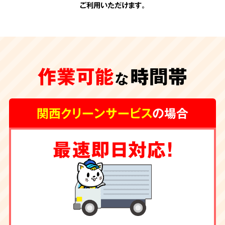
ご利用いただけます。
承認のない
追加費用
作業可能
時間帯
一切なし
な
関西クリーンサービス
の場合
関西クリーンサービスの会計は非常にシンプル
最速即日対応！
です。お見積りの際に、わかりやすい内訳で提
示させて頂く料金が全てです。
お客様の承諾の
ない勝手な追加費用は一切頂きません。
除菌・消臭・ハウス