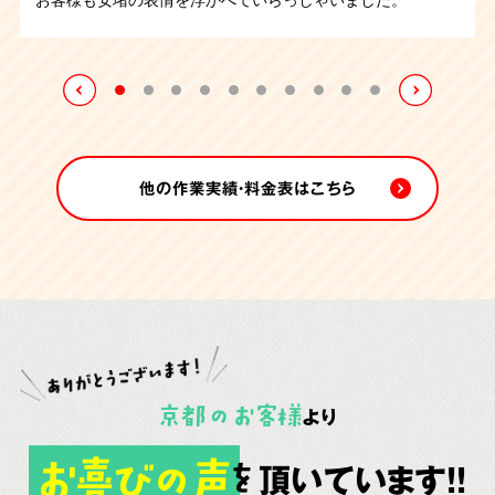
の作業となりましたが無事に終えることが出来ました。
床をみて大変感動しておられました。1日にかけて作業をお
程で清掃は完了致しました。
こない無事に業務は完了致しました。
他の作業実績・料金表はこちら
京都
の
お客様
より
お喜びの声
頂いています!!
を