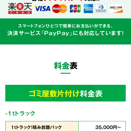
込めて対応
スマートフォンひとつで簡単にお支払いができる、
決済サービス「PayPay」にも対応しています!
ゴミ屋敷はご本人様の精神的な問題と密接にか
かわるものです。そのため私たちはゴミの片づ
けだけでなく、
お客様の心に寄り添う親切丁寧
料金
表
なサービス
を心がけています。
3
ゴミ屋敷片付け
料金表
業界最安値
を目指しています!
-1tトラック
1ｔトラック！積み放題パック
35,000円～
余計な