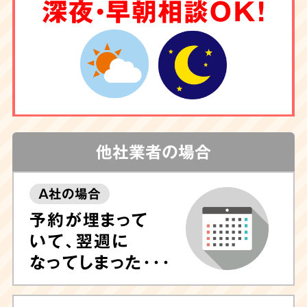
6
深夜・早朝相談OK！
クリーニング
もお任せ
害虫駆除
や調査も
対応
他社業者の場合
A社の場合
しつこい汚れや臭いが気になる場合は清掃後に
予約が埋まって
除菌や脱臭、ハウスクリーニングも可能ですの
いて、翌週に
で、ぜひお任せ下さい。
専門的なノウハウに長
なってしまった･･･
けたプロのスタッフが専門機器・特殊洗剤を用
いて迅速に対応
いたします。