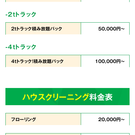
コストを徹底
カット
-2tトラック
2tトラック積み放題パック
50,000円～
私たちは
片づけで出たゴミの処分から、不用品
-4tトラック
の買取りまでをワンストップ
で行っています。
4tトラック！積み放題パック
100,000円～
業界最安値を目指したサービスでお客様満足度
96％・業界屈指のリピート率を実現。これが関
西クリーンサービスの誇りです。
ハウスクリーニング
料金表
あらゆる状況に
4
スピーディーに対応
フローリング
20,000円～