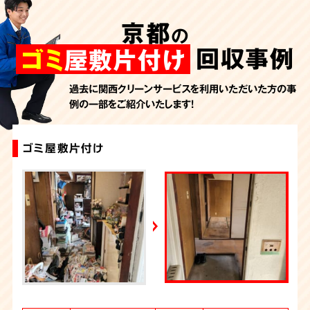
AbemaTV
京都
の
2026年7月24日放送
朝日新聞
回収事例
ゴミ
屋敷片付け
2026年7月10日放送
季刊「宗教問題」
過去に関西クリーンサービスを利用いただいた方の事
例の一部をご紹介いたします！
2026年7月10日放送
東洋経済オンライン
2026年7月7日放送
ゴミ屋敷片付け
ゴミ屋敷片付け
汚部屋片付け・ゴミ屋敷清掃（京都）
ゴミ屋敷片付け
特殊清掃+ゴミ屋敷片付け
ゴミ屋敷片付け
大量の不用品回収（ゴミ屋敷）
ゴミ屋敷片付け
大量の不用品回収（ゴミ屋敷）
ゴミ屋敷片付け
FRIDAYデジタル
2026年7月6日放送
週刊循環経済新聞（7月6日号）
2026年7月4日放送
YouTube｜好井まさおの怪談を浴びる会
2026年6月28日放送
Yahoo!ニュース