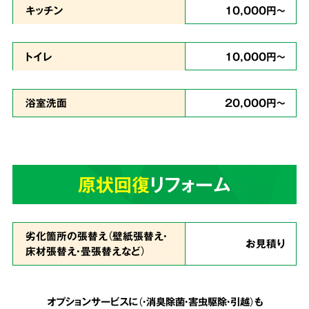
キッチン
10,000円～
どんな現場
トイレ
10,000円～
でも対応
浴室洗面
20,000円～
ゴミが多い状態で、足の踏み場もなく家に入る
のが難しいという状態でも作業致します。
天井
原状回復
リフォーム
まで積み上げられたゴミも、虫の湧いたゴミも
全てを綺麗に片付ける事が可能
です。
劣化箇所の張替え（壁紙張替え・
お見積り
床材張替え・畳張替えなど）
安心の明朗会計で
5
追加費用は一切なし
オプションサービスに（・消臭除菌・害虫駆除・引越）も