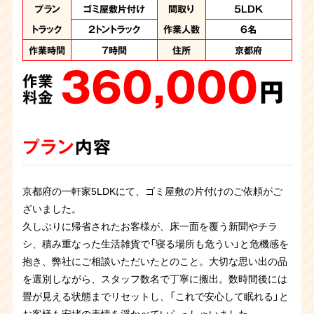
作業内容
作業内容
作業内容
作業内容
作業内容
作業内容
作業内容
作業内容
プラン
プラン
特殊清掃、ゴミ屋敷
ゴミ屋敷片付け
ゴミ屋敷片付け
ゴミ屋敷片付け
ゴミ屋敷片付け
ゴミ屋敷片付け
ゴミ屋敷片付け
ゴミ屋敷片付け
ゴミ屋敷片付け
汚部屋片付け
間取り
間取り
間取り
間取り
間取り
間取り
間取り
間取り
間取り
間取り
5LDK
4LDK
4LDK
3LDK
3LDK
1LDK
4DK
2DK
1K
1K
片付け
作業人数
作業人数
作業人数
作業人数
作業人数
作業人数
作業人数
トラック
トラック
2トントラック
2トントラック
7名
5名
7名
6名
4名
4名
4名
作業人数
作業時間
作業人数
作業時間
作業時間
作業日数
作業日数
作業日数
作業日数
8時間
6時間
6時間
5時間
6名
3名
１日
1日
2日
作業人数
8名
作業時間
10時間
作業時間
作業時間
住所
住所
住所
住所
住所
住所
住所
京都府
京都府
京都府
京都府
7時間
4時間
京都
京都
京都
作業項目
作業項目
作業項目
作業項目
作業項目
作業項目
住所
住所
住所
大量の不用品回収、
大量の不用品回収
大量の不用品回収
大量の不用品回収
大量の不用品回収
大量の不用品回収
大量の不用品処
京都府
京都府
360,000
270,000
150,000
400,000
187,000
120,000
住所
京都府
作業項目
汚染か所清掃、汚染
（2トントラック1台、
分 2トントラック1
2トントラック1台、
作業
作業
作業
作業
作業
作業
か所撤去、大量の不
パッカー車１台）、ハ
台、パッカー車2台
パッカー車2台
円
円
円
円
円
円
350,000
用品処分、遺品整理
ウスクリーニング
分の処分
料金
料金
料金
料金
料金
料金
作業
480,000
350,000
225,000
円
作業
作業
作業
料金
円
円
円
料金
料金
料金
プラン
プラン
プラン
プラン
プラン
プラン
内容
内容
内容
内容
内容
内容
プラン
内容
プラン
プラン
プラン
内容
内容
内容
京都府の一軒家5LDKにて、ゴミ屋敷の片付けのご依頼がご
ワンルーム汚部屋片付けのご依頼です。コンビニ弁当の容器
京都の一軒家4DKにて、ゴミ屋敷の片付けのご依頼がござい
お客様からゴミ屋敷片付けのご依頼です。マンション3LDK
音信普通になってしまったご子息様のお部屋を片してほしい
全く片付けられないので一緒に片付けを手伝ってほしいとお
ざいました。
やペットボトルが大量にあり仕分けが非常に大変でした。ノ
ました。
の間取りで足の踏み場がない量でした。各部屋にスタッフ分
とのご依頼でした。お部屋はトイレまでゴミ屋敷の状態でペ
客様よりご依頼をいただきました。部屋は服や新聞紙などリ
解体に伴い、お部屋のお片付けのご依頼を承りました。長年
久しぶりに帰省されたお客様が、床一面を覆う新聞やチラ
ートパソコンなど必要なものもあったため、慎重に仕分けを
久しぶりにご実家へ帰省されたご依頼主様が、床が見えない
かれて効率よく作業を進めていきます。お客様から残して
ットボトルが山積みになり、たばこの吸い殻が大量にありま
サイクルできるものが溢れかえっていました。リサイクル資
京都府のお客さまより、ゴミ屋敷で孤独死されたというご依
お部屋を片付けたいとずっと思っていたが中々踏ん切りがつ
お部屋にゴミが蓄積している状態のため片付けてほしいとの
お住まいになられていた各お部屋はゴミが大量に蓄積されて
シ、積み重なった生活雑貨で「寝る場所も危うい」と危機感を
しながら１日がかりの作業になりました。残すものはお客様
ほど積み重なった荷物に驚かれ、ご相談くださいました。 カ
（探して）ほしいモノのリストをいただいていましたので探索
したので火事の危険性を感じたお部屋でした。スタッフ4名
源はしっかりと分別すること処分費用を抑えることができま
頼を受け、片付けに伴い遺品整理と特殊清掃を承りました。
かなかったお客様から今回決意を固めたとのことでご連絡を
ご依頼を頂きました。足の踏み場がなく生活用品の廃棄物や
おりました。必要品と不用品の仕分けをし、不用品を回収さ
抱き、弊社にご相談いただいたとのこと。大切な思い出の品
にお渡しして無事に作業終了です。
ビが生じていた大型家具や長年の不用品を一斉に回収し、数
しながらの作業です。２日に分けての作業となり、無事に探
の6時間程で全ての作業が完了しました。
す。お客様と一緒に確認しながらの作業でお客様は進んで処
孤独死現場ということで特殊清掃と遺品整理、そして部屋の
頂きました。現場はいわゆるゴミ屋敷の状態で各お部屋は大
ペットボトルなど散乱していました。掃除した後も住まわれ
せていただきました。こういったお家も対応しておりますの
を選別しながら、スタッフ数名で丁寧に搬出。数時間後には
時間で広々とした本来の空間へ。作業後、安堵されたご家族
し物も見つかってお客様にはご満足いただけました。
分の判断が出来ていたのでスムーズに作業を終えることがで
片付けをさせていただきました。現場は刺激臭と大量の害虫
量の衣類やゴミが積み上げられており、仕分け作業から入り
るとのことで、ご依頼者様立ち合いのもと不用品と必要品の
で、是非お問い合わせください。
畳が見える状態までリセットし、「これで安心して眠れる」と
の笑顔を拝見でき、私共も大きなやりがいを感じた現場でし
きました。
が繁殖していたので大変な作業になりました。丸2日かけて
ました。不用品を分別して搬出作業を進め、片付けていくと
仕分けを慎重に行い作業を進めていき、スタッフ4名の5時間
お客様も安堵の表情を浮かべていらっしゃいました。
た。