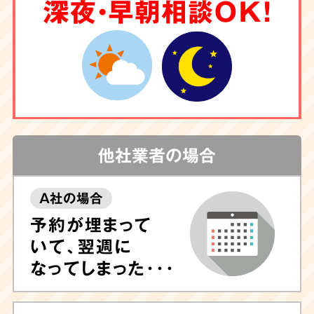
6
深夜・早朝相談OK！
クリーニング
もお任せ
害虫駆除
や調査も
対応
他社業者の場合
A社の場合
しつこい汚れや臭いが気になる場合は清掃後に
予約が埋まって
除菌や脱臭、ハウスクリーニングも可能ですの
いて、翌週に
で、ぜひお任せ下さい。
専門的なノウハウに長
なってしまった･･･
けたプロのスタッフが専門機器・特殊洗剤を用
いて迅速に対応
いたします。