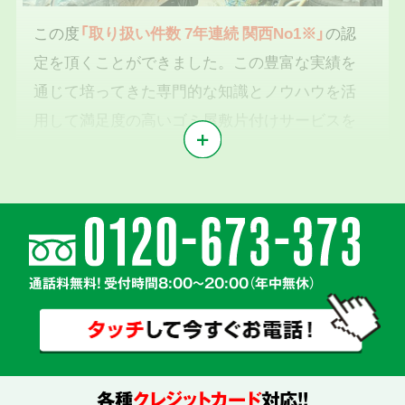
この度
「取り扱い件数 7年連続 関西No1※」
の認
定を頂くことができました。この豊富な実績を
通じて培ってきた専門的な知識とノウハウを活
用して満足度の高いゴミ屋敷片付けサービスを
提供いたします。
※1東京商工リサーチ2019年～2025年「遺品整理業」調査において
気持ちに寄り添う
2
親切丁寧な対応
通話料無料! 受付時間8:00～20:00（年中無休）
各種
クレジットカード
対応!!
真心を