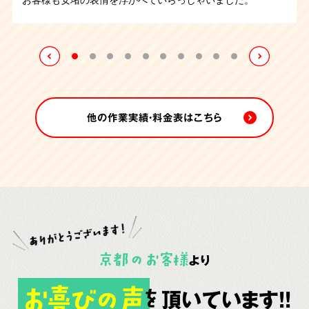
の作業となりましたが無事に終えることが出来ました。
床をみて大変感動しておられました。1日にかけて作業をお
程で清掃は完了致しました。
こない無事に業務は完了致しました。
他の作業実績・料金表はこちら
京都
の
お客様
より
お喜びの声
頂いています!!
を