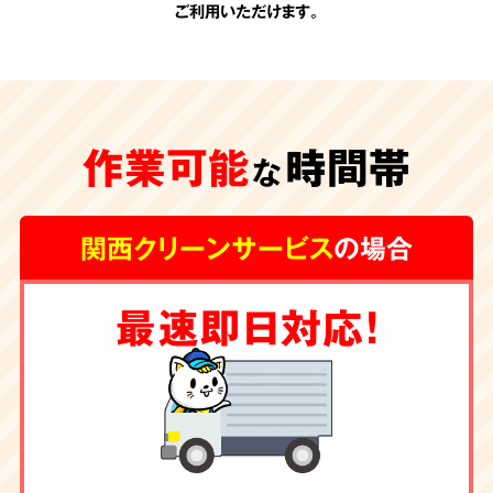
ご利用いただけます。
承認のない
追加費用
作業可能
時間帯
一切なし
な
関西クリーンサービス
の場合
関西クリーンサービスの会計は非常にシンプル
最速即日対応！
です。お見積りの際に、わかりやすい内訳で提
示させて頂く料金が全てです。
お客様の承諾の
ない勝手な追加費用は一切頂きません。
除菌・消臭・ハウス