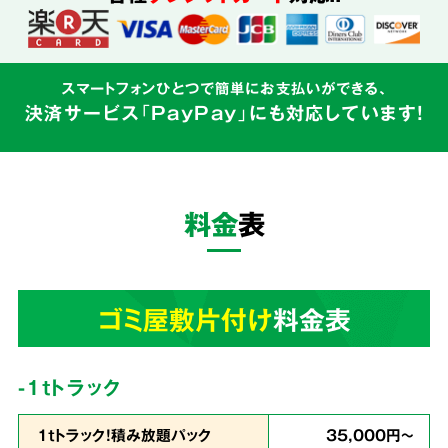
込めて対応
スマートフォンひとつで簡単にお支払いができる、
決済サービス「PayPay」にも対応しています!
ゴミ屋敷はご本人様の精神的な問題と密接にか
かわるものです。そのため私たちはゴミの片づ
けだけでなく、
お客様の心に寄り添う親切丁寧
料金
表
なサービス
を心がけています。
3
ゴミ屋敷片付け
料金表
業界最安値
を目指しています!
-1tトラック
1ｔトラック！積み放題パック
35,000円～
余計な