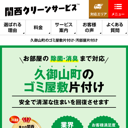
対応エリア
メニュー
選ばれる
サービス
お客様
よくある
料金
理由
案内
の声
質問
久御山町のゴミ屋敷片付け・汚部屋片付け
お部屋の
除菌・消臭
まで対応
久
御
山
町
の
ゴミ屋敷
片付け
安全で清潔な住まいを回復させます
業界
お客様満足度