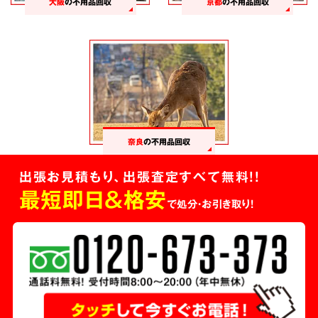
大阪
の不用品回収
京都
の不用品回収
奈良
の不用品回収
出張お見積もり、出張査定すべて無料!!
最短即日＆格安
で処分・お引き取り！