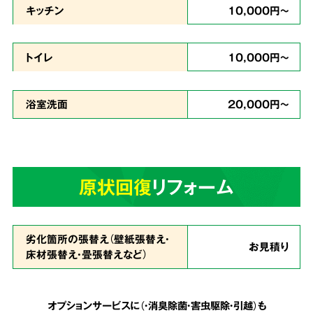
キッチン
10,000円～
どんな現場
トイレ
10,000円～
でも対応
浴室洗面
20,000円～
ゴミが多い状態で、足の踏み場もなく家に入る
のが難しいという状態でも作業致します。
天井
原状回復
リフォーム
まで積み上げられたゴミも、虫の湧いたゴミも
全てを綺麗に片付ける事が可能
です。
劣化箇所の張替え（壁紙張替え・
お見積り
床材張替え・畳張替えなど）
安心の明朗会計で
5
追加費用は一切なし
オプションサービスに（・消臭除菌・害虫駆除・引越）も