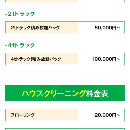
コストを徹底
カット
-2tトラック
2tトラック積み放題パック
50,000円～
私たちは
片づけで出たゴミの処分から、不用品
-4tトラック
の買取りまでをワンストップ
で行っています。
4tトラック！積み放題パック
100,000円～
業界最安値を目指したサービスでお客様満足度
96％・業界屈指のリピート率を実現。これが関
西クリーンサービスの誇りです。
ハウスクリーニング
料金表
あらゆる状況に
4
スピーディーに対応
フローリング
20,000円～