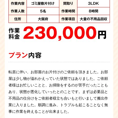
作業内容
作業内容
作業内容
作業内容
作業内容
作業内容
作業内容
作業内容
作業内容
作業内容
ゴミ屋敷片付け
ゴミ屋敷片付け
ゴミ屋敷片付け
ゴミ屋敷片付け
ゴミ屋敷片付け
ゴミ屋敷片付け
ゴミ屋敷片付け
ゴミ屋敷片付け
ゴミ屋敷片付け
汚部屋片付け
間取り
間取り
間取り
間取り
間取り
間取り
間取り
間取り
間取り
間取り
3LDK
3LDK
3LDK
3LDK
2DK
1DK
1DK
2DK
1K
1K
作業人数
作業人数
作業人数
作業人数
作業人数
作業人数
作業人数
作業人数
作業人数
作業人数
5名
6名
5名
4名
5名
3名
3名
７名
4名
6名
作業時間
作業時間
作業時間
作業時間
作業日数
作業日数
作業日数
作業日数
作業日数
作業日数
8時間
8時間
3時間
4時間
8時間
6時間
１日
1日
1日
1日
住所
住所
住所
住所
住所
住所
住所
住所
住所
住所
大阪府
大阪府
大阪府
大阪府
大阪府
大阪
大阪
大阪
大阪
大阪
作業項目
作業項目
作業項目
作業項目
作業項目
作業項目
作業項目
作業項目
作業項目
作業項目
大量の不用品回収、
大量の不用品回収
大量の不用品回収
大量の不用品回収
大量の不用品回収
大量の不用品回収
大量の不用品回収
大量の不用品回
大量の不用品回
大量に不用品回
230,000
190,000
200,000
270,000
130,000
500,000
ハウスクリーニング
収 2トントラック１
収 2トントラック1
収 2トンロングト
作業
作業
作業
作業
作業
作業
250,000
ラック1台分・パッカ
台 パッカー車１台
台 パッカー車１台
円
円
円
円
円
円
作業
280,000
200,000
ー車2台分の処分
料金
料金
料金
料金
料金
料金
円
作業
作業
320,000
料金
円
円
作業
料金
料金
円
料金
プラン
プラン
プラン
プラン
プラン
プラン
内容
内容
内容
内容
内容
内容
プラン
内容
プラン
プラン
内容
内容
プラン
内容
転居に伴い、お部屋のお片付けのご依頼を頂きました。お部
物件のオーナー様からゴミ屋敷片付けのご依頼です。老朽化
２０代女性からゴミ屋敷清掃のご依頼です。猫を飼っていら
強制退去に伴い、お部屋の片付けを承りました。 お酒をよく
ゴミ屋敷清掃のご依頼です。仕事の忙しさで片づける余裕が
ワンルームの汚部屋片付けのご依頼です。いろいろな種類の
お引越しに伴ってお部屋の片付けのご依頼を承りました。現
屋は少し物が溢れかえっていた状態ではありました。ご依頼
したアパートを取り壊すため、解体工事の最中にゴミ屋敷が
したようで、部屋にはゴミの他にも猫の糞があちらこちらに
飲まれていたのかそこら中にお酒の空箱が山のように捨てら
なく、気が付くとゴミで溢れてしまっていたみたとのこと。
ゴミや不用品が混じりあっているため分別をしながらの作業
ゴミ屋敷の清掃のご依頼を頂きました。部屋は腰の高さまで
お客様から住んでいるお部屋がゴミ屋敷のようになり手に負
場へ駆けつけると大量の不用品やゴミが溜まったゴミ屋敷状
者様はお忙しいことと、お掃除をするのが苦手だったことも
発覚。このままでは工事を進められないため急遽のゴミ屋敷
落ちています。衛生が悪い状態でしたので慎重に、かつお客
れていました。お部屋もお風呂場もお酒の空箱などで埋め尽
お客様お立会いのもと一緒に片付け作業を行い綺麗になりま
です。ライターや吸い殻の他もゴミの中に混ざっています。
建物解体に伴い一軒家まるごとのお片付けのご依頼に伺いま
ゴミが蓄積されており、足の踏み場がない程の量でした。必
えなくなったとご連絡を頂きました。 1DKのお部屋は床が見
態です。夜勤勤務が多くなかなか日中に片付けが出来ず、い
あり、状態が悪化していったとのことです。まずは必要品と
のご依頼です。コンビニ弁当の容器が多く作業が早かったで
様に寄り添って作業させていただきました。
くされ足の踏み場もなくゴミ屋敷に近い状況ではありまし
した。「もう２度とゴミは溜めない」とおっしゃっていまし
火事にならなくて本当によかったと思います。危険物や貴重
した。しかし、お部屋はゴミ屋敷状態になっており腰の上の
要品と不用品の仕分けを行いながら作業を進め、不用品をど
えないほどのごみの量でした。ご依頼者様立ち合いのもと仕
つの間にか溜め込んでしまったとのこと。お客様お立会いの
不用品の仕分けをご依頼者様立ち合いもと行いまして搬出作
すが量が多くスタッフ5名で５時間の作業になりました。
た。 スタッフ7名でお伺いし7時間程で無事に完了致しまし
た。
品は特に慎重に仕分け、大変な作業でしたが無事に完了する
高さまでゴミで埋め尽くされていました。害虫が大量発生し
んどん回収していきます。終了後にはご依頼者様もスッキリ
分け作業から行い、特に危険物のスプレー缶やライターなど
もと一緒に片付け作業を行いました。途中から楽しそうに片
業に入りました。順調に進み、トラブルも起こることなく無
た。
ことができました。
うごめいている中での作業でしたが、スタッフ4名、8時間程
と部屋が綺麗になり喜んで頂くことができました。
がゴミと混在しないよう分別し、4時間ほどで片づけること
付けをしているお客様を見てスタッフもホッと安心しまし
事に作業を終えることが出来ました。
で作業は完了致しました。
ができました。 清掃後は綺麗な状態になり、お客様も安心さ
た。キッチンのクリーニングまで行い、無事に作業は完了い