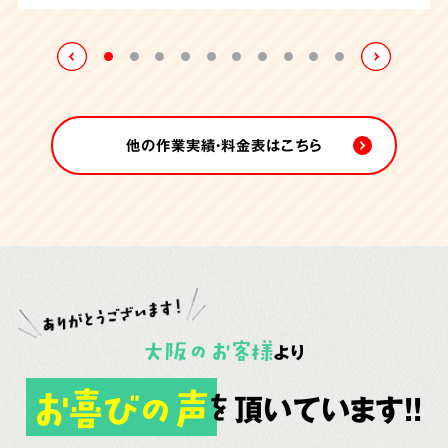
れていました。
たしました。
他の作業実績・料金表はこちら
大阪
の
お客様
より
お喜びの声
頂いています!!
を