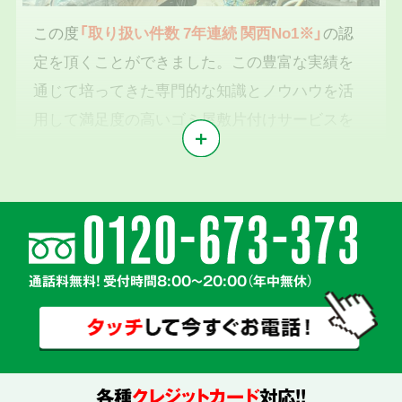
この度
「取り扱い件数 7年連続 関西No1※」
の認
定を頂くことができました。この豊富な実績を
通じて培ってきた専門的な知識とノウハウを活
用して満足度の高いゴミ屋敷片付けサービスを
提供いたします。
※1東京商工リサーチ2019年～2025年「遺品整理業」調査において
気持ちに寄り添う
2
親切丁寧な対応
通話料無料! 受付時間8:00～20:00（年中無休）
各種
クレジットカード
対応!!
真心を