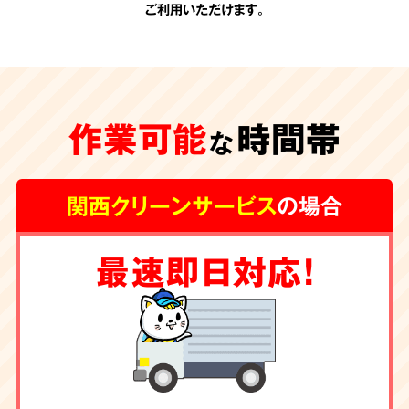
ご利用いただけます。
承認のない
追加費用
作業可能
時間帯
一切なし
な
関西クリーンサービス
の場合
関西クリーンサービスの会計は非常にシンプル
最速即日対応！
です。お見積りの際に、わかりやすい内訳で提
示させて頂く料金が全てです。
お客様の承諾の
ない勝手な追加費用は一切頂きません。
除菌・消臭・ハウス