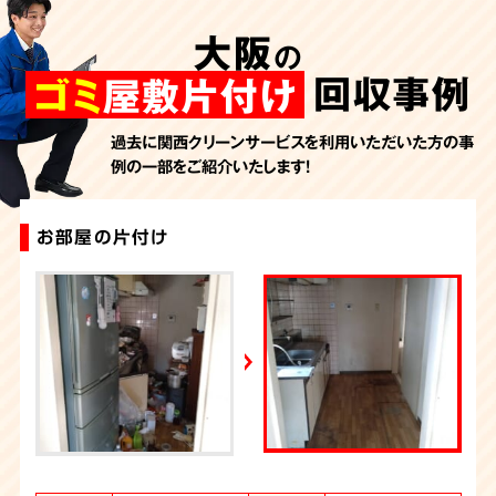
AbemaTV
大阪
の
2026年7月24日放送
朝日新聞
回収事例
ゴミ
屋敷片付け
2026年7月10日放送
季刊「宗教問題」
過去に関西クリーンサービスを利用いただいた方の事
例の一部をご紹介いたします！
2026年7月10日放送
東洋経済オンライン
2026年7月7日放送
お部屋の片付け
ゴミ屋敷片付け
大量の不用品回収（ゴミ屋敷）
ゴミ屋敷片付け
ゴミ屋敷片付け
大量の不用品回収（ゴミ屋敷）
ゴミ屋敷片付け
お部屋のお片付け
大量の不用品回収（ゴミ屋敷）
汚部屋片付け・ゴミ屋敷清掃（大阪）
FRIDAYデジタル
2026年7月6日放送
週刊循環経済新聞（7月6日号）
2026年7月4日放送
YouTube｜好井まさおの怪談を浴びる会
2026年6月28日放送
Yahoo!ニュース