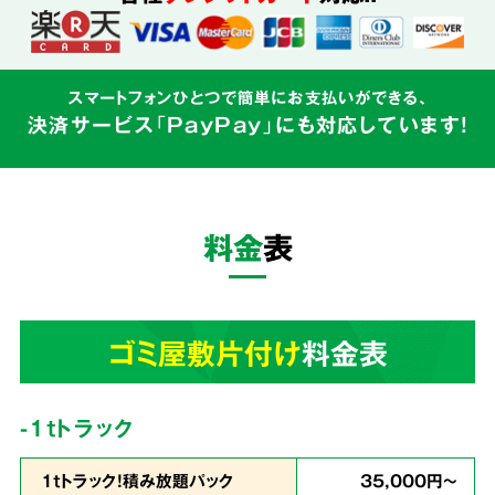
込めて対応
スマートフォンひとつで簡単にお支払いができる、
決済サービス「PayPay」にも対応しています!
ゴミ屋敷はご本人様の精神的な問題と密接にか
かわるものです。そのため私たちはゴミの片づ
けだけでなく、
お客様の心に寄り添う親切丁寧
料金
表
なサービス
を心がけています。
3
ゴミ屋敷片付け
料金表
業界最安値
を目指しています!
-1tトラック
1ｔトラック！積み放題パック
35,000円～
余計な