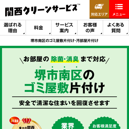
対応エリア
メニュー
選ばれる
サービス
お客様
よくある
料金
理由
案内
の声
質問
堺市南区のゴミ屋敷片付け・汚部屋片付け
お部屋の
除菌・消臭
まで対応
堺
市
南
区
の
ゴミ屋敷
片付け
安全で清潔な住まいを回復させます
業界
お客様満足度