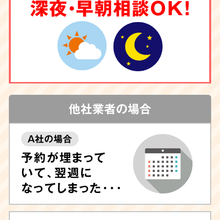
6
深夜・早朝相談OK！
クリーニング
もお任せ
害虫駆除
や調査も
対応
他社業者の場合
A社の場合
しつこい汚れや臭いが気になる場合は清掃後に
予約が埋まって
除菌や脱臭、ハウスクリーニングも可能ですの
いて、翌週に
で、ぜひお任せ下さい。
専門的なノウハウに長
なってしまった･･･
けたプロのスタッフが専門機器・特殊洗剤を用
いて迅速に対応
いたします。