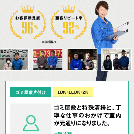
お客様満足度
顧客リピート率
※自社調べ
1DK･1LDK･2K
ゴミ屋敷片付け
ゴミ屋敷と特殊清掃と、丁
寧な仕事のおかげで室内
が元通りになりました。
大阪 W様