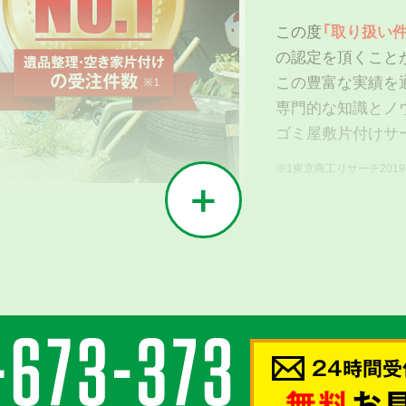
この度
「取り扱い件
の認定を頂くこと
この豊富な実績を
専門的な知識とノ
ゴミ屋敷片付けサ
※1東京商工リサーチ201
02
う
24時間受
密接に
無料
お