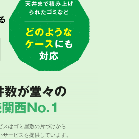
で
天井まで積み上げ
られたゴミなど
る
由
どのような
ケース
にも
対応
件数が堂々の
関西No.1
ビスはゴミ屋敷の片づけから
いサービスを提供しています。