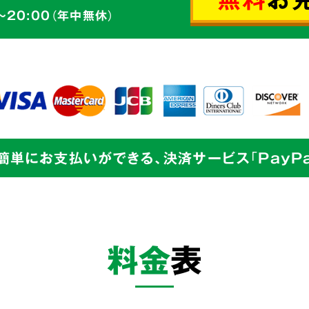
ゴミの片づけ
～20:00（年中無休）
切丁寧な
からのご依頼も、
せて頂きます。
簡単にお支払いができる、決済サービス「PayPa
業界最
目指し
料金
表
私たちは
片づけで
余計な
までをワンストッ
コストを徹底