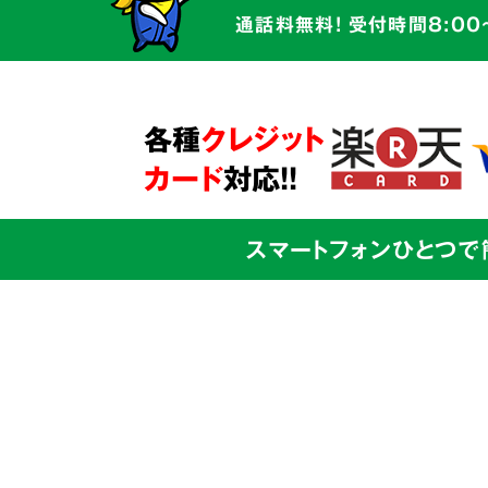
かかわるものです。そのため私たちは
通話料無料! 受付時間8:00
だけでなく、
お客様の心に寄り添う親
サービス
を心がけています。
ご本人様からのご依頼も、ご家族の方
各種
クレジット
問題解決に向けて全面的にサポート
さ
カード
対応!!
スマートフォンひとつで
03