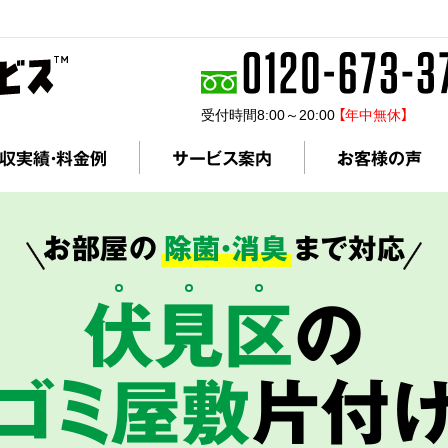
受付時間8:00～20:00
【年中無休】
収実績・料金例
サービス案内
お客様の声
お部屋の
除菌・消臭
まで対応
伏
見
区
の
ゴミ屋敷
片付