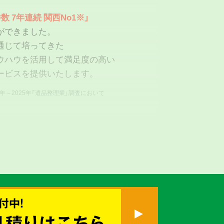
数 7年連続 関西No1※」
ができました。
通じて培ってきた
ウハウを活用して満足度の高い
ービスを提供いたします。
9年～2025年「遺品整理業」調査において
付中!
真心を
見積りはこちら