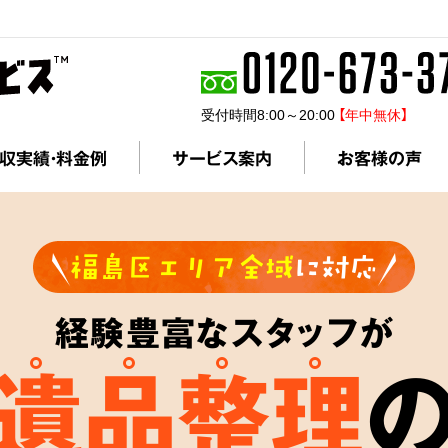
受付時間8:00～20:00
【年中無休】
収実績・料金例
サービス案内
お客様の声
福島区エリア全域
に対応
経験豊富なスタッフが
遺品整理