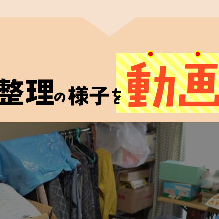
籍
理士認定協会
関連法規
動
に合格した者」に
整理
う資格です。
様子
の
を
しており、
品整理を
す。
ご遺品
買取査