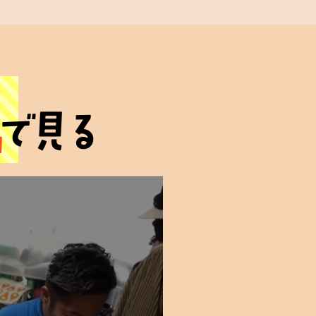
心の絆
画
安心の証
で見る
を
その場で
定