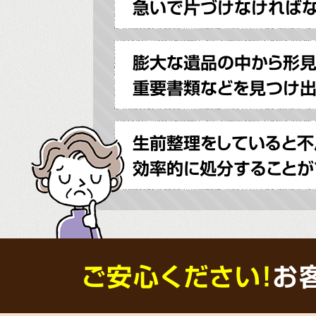
急いで片づけなければ
膨大な遺品の中から形
重要書類などを見つけ出
生前整理をしていると不
効率的に処分することが
ご安心ください！
お