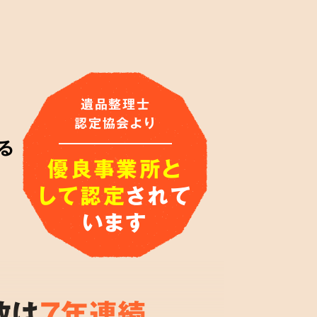
遺品整理士
認定協会より
る
優良事業所と
して認定
されて
います
数は
7年連続