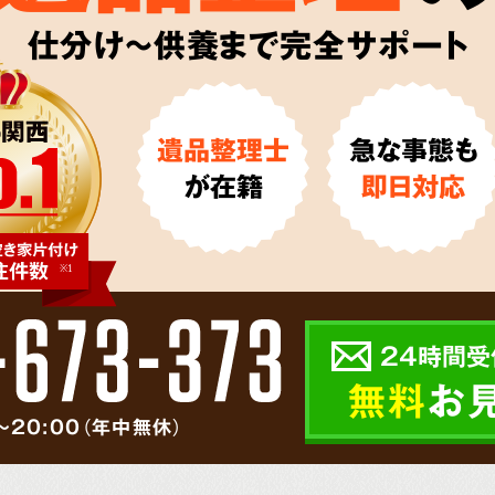
仕分け～供養まで完全サポート
遺品整理士
急な事態も
が在籍
即日対応
24時間受
無料
お
～20:00（年中無休）