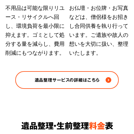
不用品は可能な限りリユ
お仏壇・お位牌・お写真
ース・リサイクルへ回
などは、僧侶様をお招き
弊社ではどのような状況の遺品整理も、故人の
し、環境負荷を最小限に
し合同供養を執り行って
大切にされていた品物や重要書類を探し出す手
抑えます。ゴミとして処
います。ご遺族や故人の
段を尽くします。また、
部屋の完全清掃、脱臭
分する量を減らし、費用
想いを大切に扱い、整理
削減にもつながります。
いたします。
除菌など、原状回復のおすすめ方法をご案内
さ
せていただきます。
※ゴミや不用品の処分は各自治体の条例/法令に
遺品整理サービスの詳細はこちら
従い適正に処分します。
遺品整理・生前整理
料金
表