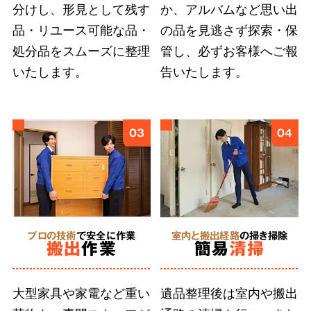
分けし、形見として残す
か、アルバムなど思い出
ご遺族の気持ちに寄り添い、どんなに小さな品
品・リユース可能な品・
の品を見逃さず探索・保
物も誠意をもって丁寧に扱うこと
が、ご依頼者
処分品をスムーズに整理
管し、必ずお客様へご報
様に安心を届けると信じています。そのために
いたします。
告いたします。
弊社では、スタッフ個々の遺品整理に求められ
る人材教育に取り組んでいます。
03
04
5
形見分け・ご供養
に対応
プロの技術
で安全に作業
室内と搬出経路
の掃き掃除
搬出
作業
簡易
清掃
合同供養
に対応
大型家具や家電など重い
遺品整理後は室内や搬出