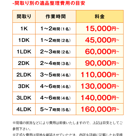
-間取り別の遺品整理費用の目安
間取り
作業時間
料金
15,000
1～2
1K
円
～
時間（
1
名）
45,000
1～2
1DK
円
～
時間（
2
名）
60,000
2～3
1LDK
円
～
時間（
2
名）
90,000
2～4
2DK
円
～
時間（
3
名）
110,000
3～5
2LDK
円
～
時間（
4
名）
130,000
4～6
3DK
円
～
時間（
4
名）
140,000
4～6
3LDK
円
～
時間（
4
名）
160,000
5～7
4LDK
円
～
時間（
5
名）
※現場の状況などにより費用は前後いたしますので、上記は目安としてご
参照下さい。
※正式な費用は現地を確認させていただき、内訳を詳細に記載したお見積