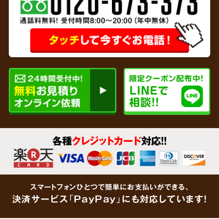
専門家と
連携
リサイクルショップを運営している弊社では、
各種
クレジットカード
対応!!
貴金属、家財など形見分けが不要なあらゆるご
遺品をその場で買取査定
いたします。企業で連
携している鑑定士が大切なご遺品をしっかりと
スマートフォンひとつで簡単にお支払いができる、
鑑定します。「買取できるものがあるかわからな
決済サービス「PayPay」にも対応しています!
い」という場合でも、思わぬ金額がつくケース