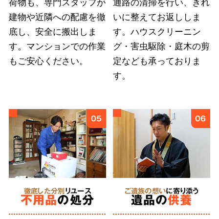
荷物も、専門スタッフが
通路の清掃を行い、きれ
建物や近隣への配慮を徹
いに整えてお返ししま
底し、安全に搬出しま
す。ハウスクリーニン
弊社では
故人様とご依頼者様の想いに応えるこ
す。マンションでの作業
グ・害虫駆除・庭木の剪
とを第一
としています。遠方にお住まいのご親
もご安心ください。
定なども承っておりま
族への形見分や遺品のご供養など、どのような
す。
細かなご要望も遠慮せずにお伝えください。
6
05
06
あらゆる状況
に対応
特殊清掃
徹底した分別
リユース
ご遺族の想い
に寄り添う
不用品
の処分
遺品の
供養
にも対応