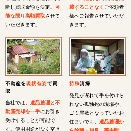
断し買取金額を決定。
可
載することなく
ご依頼者
能な限り高額買取
させて
様へご報告させていただ
いただきます。
きます。
不動産を
現状有姿
で買
特殊
清掃
取
発見が遅れて手を付けら
当社では、
遺品整理と不
れない孤独死の現場や、
動産売却を一手
にお引き
ゴミ屋敷となっていたお
受けすることが可能で
住まいでも、
遺品整理か
す。使用用途がなく空き
ら除菌・脱臭、害虫駆