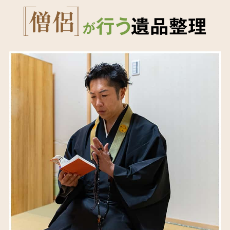
行う
遺品整理
が