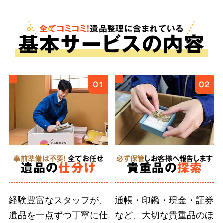
も。査定は無料で、買取金額をご依頼料へと反
映させることで遺品整理にかかる費用を安く抑
全てコミコミ！
遺品整理に含まれている
基
本
サービスの内容
えることが可能です。
ご遺族様の気持ちに
4
01
02
寄り添う
丁寧な作業
事前準備は不要!
全てお任せ
必ず保管
しお客様へ報告します
徹底した
遺品の
仕分け
貴重品の
探索
人材育成
経験豊富なスタッフが、
通帳・印鑑・現金・証券
遺品を一点ずつ丁寧に仕
など、大切な貴重品のほ