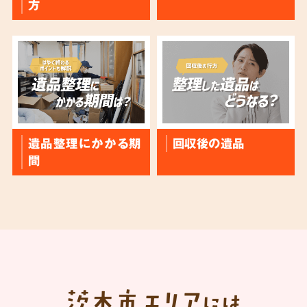
方
遺品整理にかかる期
回収後の遺品
間
茨木市
エリア
には