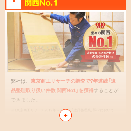
関西No.1
弊社は、
東京商工リサーチの調査で7年連続「遺
品整理取り扱い件数 関西No1」を獲得
することが
できました。
※1東京商工リサーチ2019年～2025年「遺品整理業」調べにおいて