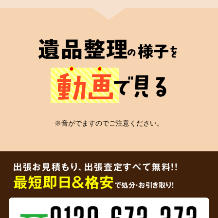
2
遺品整理士
が在籍
遺品整理
様子
の
を
心の絆
動画
で見る
安心の証
※音がでますのでご注意ください。
弊社には遺品整理士の有資格者が在籍
してお
り、信頼していただける適切なかたちの遺品整
出張お見積もり、出張査定すべて無料!!
理をご依頼者様に届けることをお約束します。
最短即日＆格安
で処分・お引き取り！
3
ご遺品を
その場で買取査定