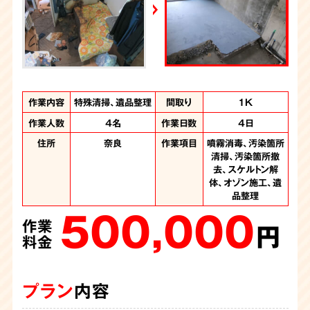
YouTube｜好井まさおの怪談を浴びる会
2026年6月28日放送
Yahoo!ニュース
作業内容
作業内容
作業内容
作業内容
特殊清掃、遺品整理
特殊清掃、遺品整理
特殊清掃、遺品整理
特殊清掃
間取り
間取り
間取り
間取り
お部屋の一部
2DK
1K
1K
作業人数
作業人数
作業人数
作業人数
4名
6名
5名
3名
作業日数
作業日数
作業日数
作業日数
4日
1日
7日
1日
住所
住所
住所
住所
奈良県
奈良県
奈良
奈良
作業項目
作業項目
作業項目
作業項目
噴霧消毒、汚染箇所
噴霧消毒、汚染箇所
遺品整理、噴霧消
遺品整理、噴霧消
毒、汚染箇所清掃、
清掃、汚染箇所撤
清掃、汚染物撤去
毒、汚染箇所清掃
400,000
180,000
汚染箇所撤去、オゾ
去、スケルトン解
作業
作業
体、オゾン施工、遺
ン施工
円
円
720,000
品整理
料金
料金
作業
500,000
円
作業
料金
円
料金
プラン
プラン
内容
内容
プラン
内容
プラン
内容
親族の方からの孤独死の特殊清掃のご依頼です。ご遺族さま
物件のオーナーさまからのご依頼です。ワンルームマンショ