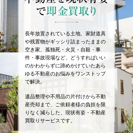
で
即金買取り
長年放置されている土地、家財道具
や残置物がギッシリ詰まったままの
空き家、孤独死・火災・自殺・事
件・事故現場など、どうすればいい
のかわからずに諦めかけていたあら
ゆる不動産のお悩みをワンストップ
で解決。
遺品整理や不用品の片付けから不動
産売却まで、ご依頼者様の負担を限
りなく減らした、現状有姿・不動産
買取りサービスです。