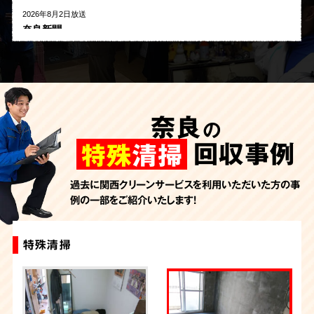
2026年8月2日放送
奈良新聞
2026年8月1日放送
河北新報
2026年7月27日放送
AbemaTV
奈良
の
2026年7月24日放送
朝日新聞
回収事例
特殊
清掃
2026年7月10日放送
季刊「宗教問題」
過去に関西クリーンサービスを利用いただいた方の事
例の一部をご紹介いたします！
2026年7月10日放送
東洋経済オンライン
2026年7月7日放送
特殊清掃
特殊清掃
特殊清掃
特殊清掃
FRIDAYデジタル
2026年7月6日放送
週刊循環経済新聞（7月6日号）
2026年7月4日放送