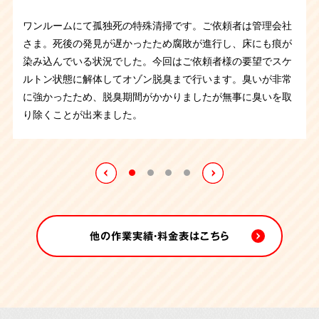
の方で遺品整理をするために、清掃を行ってほしいとご相談
ンにて孤独死があったとのことです。死後数か月が経過して
親族から孤独死の特殊清掃のご依頼です。ご遺体の腐敗が進
を承りました。ペットを残して孤独死されたとのことでご親
いるとのことで、臭いがあり体液痕の周りには害虫が発生し
ワンルームにて孤独死の特殊清掃です。ご依頼者は管理会社
行していたため臭いが強く、脱臭までの作業が大変でした。
族さまが保護されたそうです。ハウスクリーニング、オゾン
ている状態での作業となりました。内装リフォームなどは提
さま。死後の発見が遅かったため腐敗が進行し、床にも痕が
遺品整理、内装工事、オゾン施工を完了するまで一週間かか
施工までさせていただき作業終了になります。
携の業者様に依頼されるとのことで、遺品整理と汚染箇所の
染み込んでいる状況でした。今回はご依頼者様の要望でスケ
りました。最終的に臭いも取り除くことができました。
清掃を行ってお引き渡しさせていただきました。
ルトン状態に解体してオゾン脱臭まで行います。臭いが非常
に強かったため、脱臭期間がかかりましたが無事に臭いを取
り除くことが出来ました。
他の作業実績・料金表はこちら