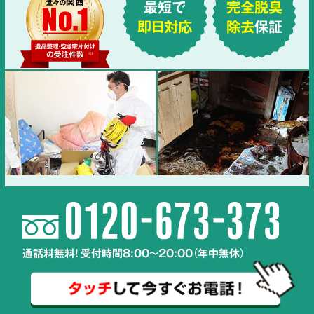
最短で
完全脱臭
即日対応
除去
保証
通話料無料! 受付時間8:00～20:00（年中無休）