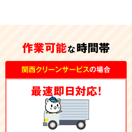
安心の
施工体制
特殊清掃が遅れ、臭いや汚れが内装の下地にま
作業可能
時間帯
な
で及んでしまうと、その根源を取り除く為に内
装工事が必要な場合もございます。
グループ会
関西クリーンサービス
の場合
社に工務店を有する弊社では清掃からリフォー
ムまで一手にお引き受け
しております。
最速即日対応！