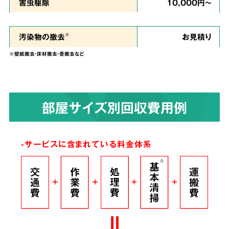
私たちは、
ご依頼者様のお気持ちに寄り添い、
害虫駆除
10,000円～
ご負担を少しでも軽くできるように、という思
い
で誠心誠意を尽くして作業させていただきま
汚染物の撤去
お見積り
※
す。
※壁紙撤去・床材撤去・畳撤去など
染みついたあらゆる臭いも
4
部屋サイズ別回収費用例
解決！
完全脱臭除去保証
-サービスに含まれている料金体系
根こそぎ
脱臭