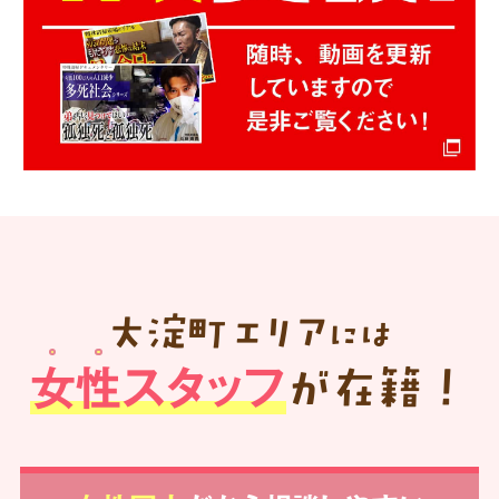
大淀町
エリア
には
女性スタッフ
が在籍！