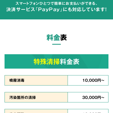
スマートフォンひとつで簡単にお支払いができる、
が広がらないよう配慮して体液や汚物の汚れを
決済サービス「PayPay」にも対応しています!
完全除去
し、除菌・洗浄・脱臭を行います。
料金
表
ご依頼者様の
気持ちに
3
寄り添った
対応
特殊清掃
料金表
真心を
噴霧消毒
10,000円～
込めて対応
汚染箇所の清掃
30,000円～