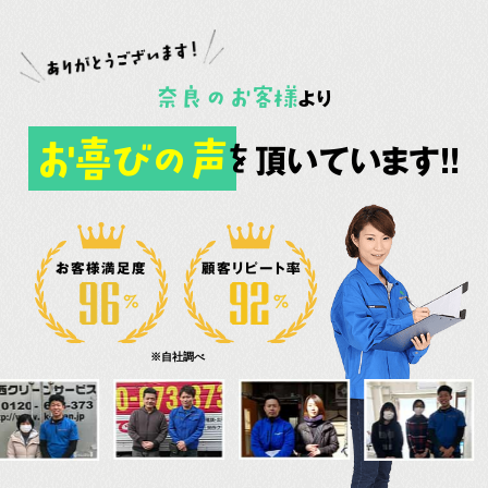
奈良
の
お客様
より
お喜びの声
頂いています!!
を
お客様満足度
顧客リピート率
※自社調べ