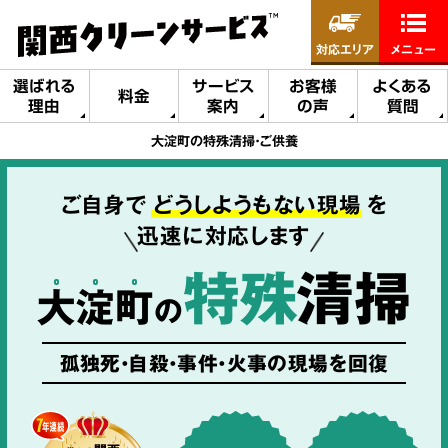
対応エリア
メニュー
選ばれる
サービス
お客様
よくある
料金
理由
案内
の声
質問
大淀町の特殊清掃・ご供養
ご自身で
どうしようもない現場
を
迅速に対応します
特殊
清掃
大
淀
町
の
孤独死・自殺・事件・火事の現場を回復