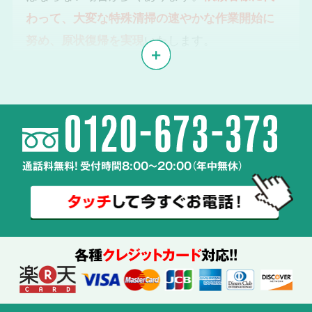
わって、大変な特殊清掃の速やかな作業開始に
努め、原状復帰を実現
いたします。
体液や汚物、雑菌の
2
除去・除菌・洗浄
通話料無料! 受付時間8:00～20:00（年中無休）
使用する
薬剤も
ご説明
各種
クレジットカード
対応!!
特殊清掃の経験豊富なスタッフが、
周辺へ汚染