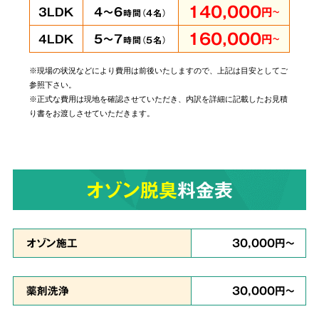
140,000
4～6
3LDK
円
～
時間（
4
名）
160,000
5～7
4LDK
円
～
時間（
5
名）
※現場の状況などにより費用は前後いたしますので、上記は目安としてご
当社では個人・法人のお客様に関わらずあらゆ
参照下さい。
るご依頼にお応えしております。
管理されてい
※正式な費用は現地を確認させていただき、内訳を詳細に記載したお見積
り書をお渡しさせていただきます。
る賃貸物件やホテルでの事件事故による特殊殊
清掃もお任せ
ください。
オゾン脱臭
料金表
原状回復・復旧工事
など
6
リフォームも対応
オゾン施工
30,000円～
薬剤洗浄
30,000円～