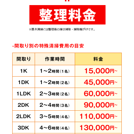
ありとあらゆる脱臭機を試したにもかかわらず
臭いが完全に取れずにお困りの時は、ぜひ当社
へご相談ください。弊社では
世界最高水準のオ
ゾン脱臭機をはじめ様々な専門機材を使用
して
-間取り別の特殊清掃費用の目安
います。
間取り
作業時間
料金
15,000
1～2
1K
円
～
時間（
1
名）
賃貸物件・ホテル
の
5
45,000
1～2
1DK
円
～
時間（
2
名）
客室も承ります
60,000
2～3
1LDK
円
～
時間（
2
名）
90,000
2～4
2DK
円
～
時間（
3
名）
110,000
3～5
2LDK
円
～
時間（
4
名）
即時に
130,000
4～6
3DK
円
～
時間（
4
名）
対応可能