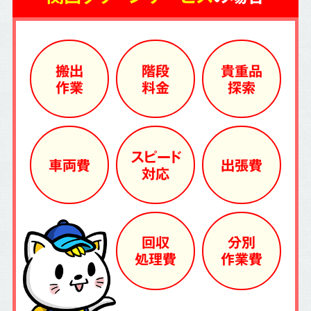
搬出
階段
貴重品
作業
料金
探索
スピード
車両費
出張費
対応
回収
分別
処理費
作業費