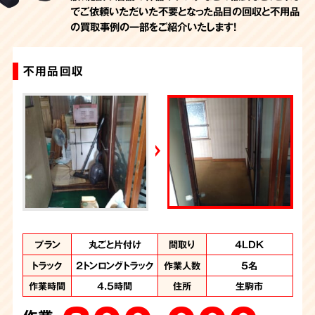
でご依頼いただいた不要となった品目の回収と不用品
の買取事例の一部をご紹介いたします！
不用品回収
不用品回収
不用品回収
一軒家丸ごと片付け
お庭の不用品回収
プラン
プラン
プラン
プラン
プラン
まるごとお片付け
丸ごと片付け
不用品回収
不用品回収
_
間取り
間取り
間取り
間取り
間取り
部屋の一部
4LDK
4LDK
外回り
6DK
トラック
トラック
トラック
トラック
トラック
2トンロングトラック
2トンロングトラック
1.5トントラック
2トントラック
軽トラック
作業人数
作業人数
作業人数
作業人数
作業人数
5名
3名
2名
5名
3名
作業時間
作業時間
作業時間
作業時間
作業時間
4.5時間
5時間
7時間
2時間
50分
住所
住所
住所
住所
住所
奈良県生駒市
奈良県生駒市
奈良県生駒市
生駒市
生駒市