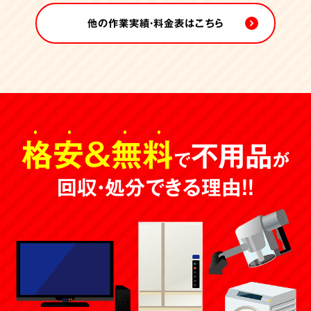
他の作業実績・料金表はこちら
格安
＆
無料
不用品
で
が
回収・処分できる理由！！