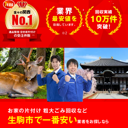
業界
回収実績
10万件
最安値を
目指しています。
突破!
※2
お家の片付け 粗大ごみ回収など
生駒市で一番安い
業者をお探しなら