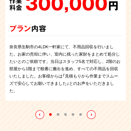
300,000
150,000
40,000
230,000
77,000
作業
作業
作業
作業
作業
円
円
円
円
円
料金
料金
料金
料金
料金
プラン
プラン
プラン
プラン
プラン
内容
内容
内容
内容
内容
奈良県生駒市の4LDK一軒家にて、不用品回収を行いまし
奈良県生駒市にある一軒家6DKにて、不用品回収のご依頼を
施設に入所されたため、住まわれてたお部屋の不用品回収を
転居に伴い丸ごとお片付けのご依頼を承りました。大変お広
長年、集めて世話をしてこられた植木鉢の植物を回収させて
た。お家の売却に伴い、室内に残った家財をまとめて処分し
承りました。
お願いしたいとのご依頼でした。タンスやベッド、ラックな
いお家でしたがご依頼者立ち合いのもと、仕分けをしっかり
いただきました。
庭のあちこちにあらゆる植物がありました
たいとのご依頼です。当日はスタッフ5名で対応し、2階のお
遠方にお住まいのお子様との同居が決まり、新居に持ってい
どを回収させていただき、50分程で搬出作業が完了致しまし
と行い、不用品を搬出致しました。布団からタンスなどの大
が、歳を重ねて世話ができずに最近は放ったらかしになって
部屋から1階まで順番に搬出を進め、すべての不用品を回収
けないものは全て処分したいとのことでした。食器棚、応接
た。
型家具もありましたがスタッフ5名、7時間で作業を無事終え
いたのだそうです。
いたしました。お客様からは「見積もりから作業までスムー
セット、鏡台、布団など、室内にあった様々な不用品をご依
ることが出来ました。
ズで安心してお願いできました」とのお声をいただきまし
頼主様のご希望通りに回収いたしました。
た。