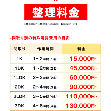
ありとあらゆる脱臭機を試したにもかかわらず
臭いが完全に取れずにお困りの時は、ぜひ当社
へご相談ください。弊社では
世界最高水準のオ
ゾン脱臭機をはじめ様々な専門機材を使用
して
-間取り別の特殊清掃費用の目安
います。
間取り
作業時間
料金
15,000
1～2
1K
円
～
時間（
1
名）
賃貸物件・ホテル
の
5
45,000
1～2
1DK
円
～
時間（
2
名）
客室も承ります
60,000
2～3
1LDK
円
～
時間（
2
名）
90,000
2～4
2DK
円
～
時間（
3
名）
110,000
3～5
2LDK
円
～
時間（
4
名）
即時に
130,000
4～6
3DK
円
～
時間（
4
名）
対応可能