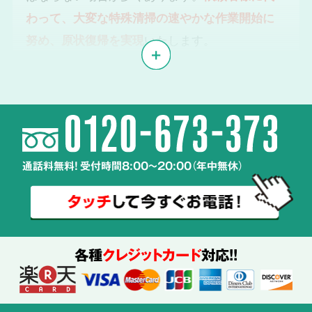
わって、大変な特殊清掃の速やかな作業開始に
努め、原状復帰を実現
いたします。
体液や汚物、雑菌の
2
除去・除菌・洗浄
通話料無料! 受付時間8:00～20:00（年中無休）
使用する
薬剤も
ご説明
各種
クレジットカード
対応!!
特殊清掃の経験豊富なスタッフが、
周辺へ汚染