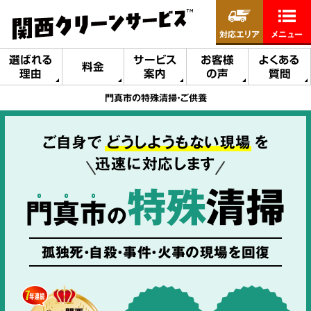
対応エリア
メニュー
選ばれる
サービス
お客様
よくある
料金
理由
案内
の声
質問
門真市の特殊清掃・ご供養
ご自身で
どうしようもない現場
を
迅速に対応します
特殊
清掃
門
真
市
の
孤独死・自殺・事件・火事の現場を回復