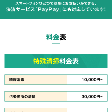
スマートフォンひとつで簡単にお支払いができる、
が広がらないよう配慮して体液や汚物の汚れを
決済サービス「PayPay」にも対応しています!
完全除去
し、除菌・洗浄・脱臭を行います。
料金
表
ご依頼者様の
気持ちに
3
寄り添った
対応
特殊清掃
料金表
真心を
噴霧消毒
10,000円～
込めて対応
汚染箇所の清掃
30,000円～