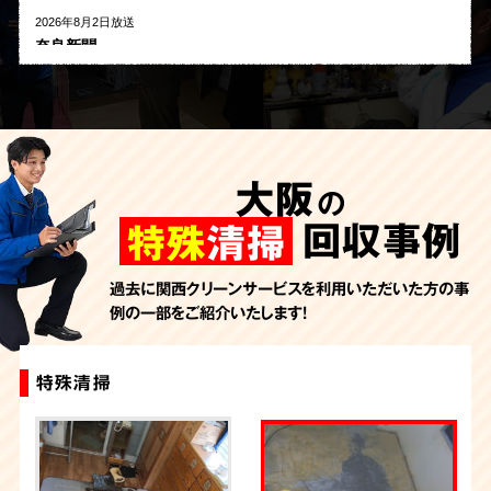
2026年8月2日放送
奈良新聞
2026年8月1日放送
河北新報
2026年7月27日放送
AbemaTV
大阪
の
2026年7月24日放送
朝日新聞
回収事例
特殊
清掃
2026年7月10日放送
季刊「宗教問題」
過去に関西クリーンサービスを利用いただいた方の事
例の一部をご紹介いたします！
2026年7月10日放送
東洋経済オンライン
2026年7月7日放送
特殊清掃
特殊清掃
特殊清掃
特殊清掃
特殊清掃
特殊清掃
特殊清掃
特殊清掃
特殊清掃
特殊清掃
FRIDAYデジタル
2026年7月6日放送
週刊循環経済新聞（7月6日号）
2026年7月4日放送