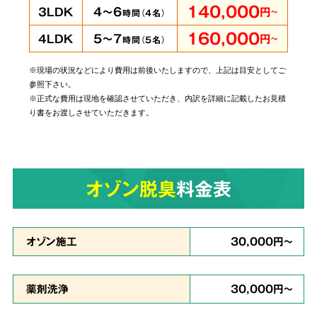
140,000
4～6
3LDK
円
～
時間（
4
名）
160,000
5～7
4LDK
円
～
時間（
5
名）
※現場の状況などにより費用は前後いたしますので、上記は目安としてご
当社では個人・法人のお客様に関わらずあらゆ
参照下さい。
るご依頼にお応えしております。
管理されてい
※正式な費用は現地を確認させていただき、内訳を詳細に記載したお見積
り書をお渡しさせていただきます。
る賃貸物件やホテルでの事件事故による特殊殊
清掃もお任せ
ください。
オゾン脱臭
料金表
原状回復・復旧工事
など
6
リフォームも対応
オゾン施工
30,000円～
薬剤洗浄
30,000円～