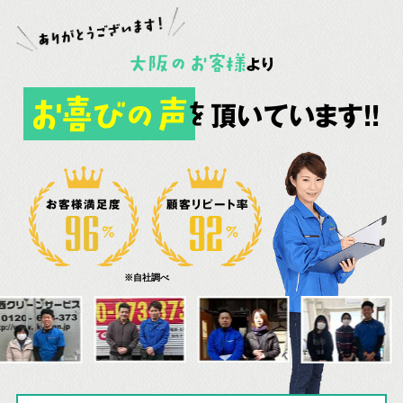
大阪
の
お客様
より
お喜びの声
頂いています!!
を
お客様満足度
顧客リピート率
※自社調べ