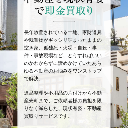
で
即金買取り
長年放置されている土地、家財道具
や残置物がギッシリ詰まったままの
空き家、孤独死・火災・自殺・事
件・事故現場など、どうすればいい
のかわからずに諦めかけていたあら
ゆる不動産のお悩みをワンストップ
で解決。
遺品整理や不用品の片付けから不動
産売却まで、ご依頼者様の負担を限
りなく減らした、現状有姿・不動産
買取りサービスです。