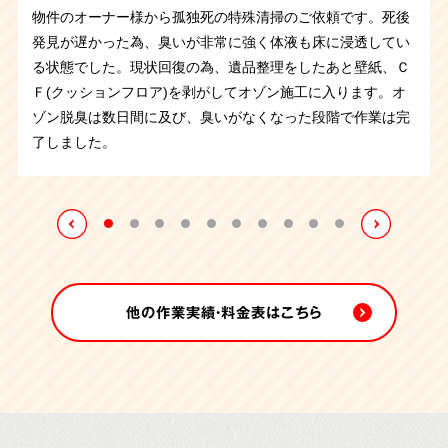
ットバス内のトイレで孤独死されとのことで、腐敗の痕が残
物件のオーナー様から孤独死の特殊清掃のご依頼です。死後
病気を患っていたお住まいの方が部屋やトイレを汚してしま
頼でした。ゴミが山積みになっており、死臭も残って害虫が
わずかに染み込んだ畳を撤去すると、幸いにも下地には及ん
るような格好で発見され、正座の状態だったそうです。大切
わずかにある程度です。体液が畳に染みついた畳を撤去する
そうですが、大量のゴミを溜め込んだ部屋でお亡くなりにな
生していました。
異臭が立ち込める中、汚染物を撤去し、室
っていました。薬剤などを使用し体液を除去していきます。
大阪府にあるマンション管理会社さまからの孤独死の特殊清
発見が遅かった為、臭いが非常に強く体液も床に浸透してい
って手に負えないと、ご親族から依頼がございました。
ご不
発生した状態でした。そんな中でも仕分け作業、搬出、特殊
でいなかったためほぼ元の状態に回復することができまし
にされていたと思われるフィギアが沢山飾られており、丁寧
と臭いがなくなり、作業後、消臭剤の噴霧にて作業終了いた
っていました。作業をしていると、ゴミではなく排泄物が入
内を空っぽにします。
同時にクリーニングも進め、一日で元
ご遺品の量は比較的少なく約3時間の作業で完了いたしまし
掃のご依頼です。臭いが非常に強く、マンションの入居者の
る状態でした。現状回復の為、遺品整理をしたあと壁紙、Ｃ
用になるお品物と傷んでしまった畳を撤去し、排せつ物など
清掃まで順に作業を進めていき、6時間程で作業が完了致し
た。作業前と作業後には噴霧消毒を行いました。
に整理させていただたきました。体液が染みついた畳は全て
しました。
った袋が大量に出てきたので故人さまは精神的な問題を抱え
の状態を取り戻すことができました。
た。
方にも影響が出ていたため緊急の対応が必要でした。すぐさ
Ｆ(クッションフロア)を剥がしてオゾン施工に入ります。オ
で汚れた箇所は専門のノウハウで徹底的に清掃いたしまし
ました。
撤去し、噴霧消毒を行って作業終了です。
ておられたのかもしれません。管理会社様も手に負えずお困
ま状況を把握し作業を行いました。現場にはハエが大量発
ゾン脱臭は数日間に及び、臭いがなくなった段階で作業は完
た。
りのようでしたので、無事に作業を完了できてよかったで
生。臭いが床や壁紙に染みついているので、汚染している箇
了しました。
す。
所を清掃・撤去して臭いの原因を取り除いていきます。その
後オゾン施工で脱臭。床や壁紙を戻してお引き渡しさせてい
ただきました。
他の作業実績・料金表はこちら