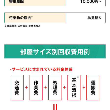
私たちは、
ご依頼者様のお気持ちに寄り添い、
害虫駆除
10,000円～
ご負担を少しでも軽くできるように、という思
い
で誠心誠意を尽くして作業させていただきま
汚染物の撤去
お見積り
※
す。
※壁紙撤去・床材撤去・畳撤去など
染みついたあらゆる臭いも
4
部屋サイズ別回収費用例
解決！
完全脱臭除去保証
-サービスに含まれている料金体系
根こそぎ
脱臭