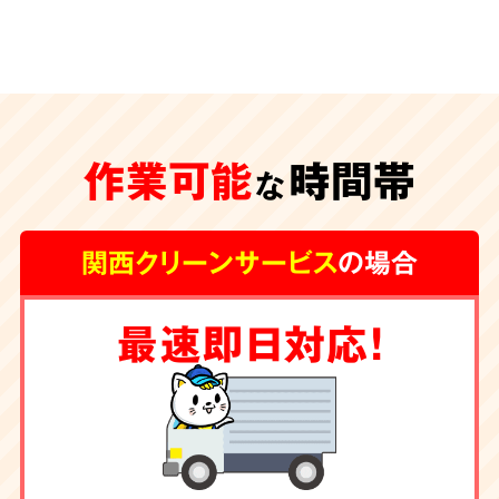
安心の
施工体制
特殊清掃が遅れ、臭いや汚れが内装の下地にま
作業可能
時間帯
な
で及んでしまうと、その根源を取り除く為に内
装工事が必要な場合もございます。
グループ会
関西クリーンサービス
の場合
社に工務店を有する弊社では清掃からリフォー
ムまで一手にお引き受け
しております。
最速即日対応！