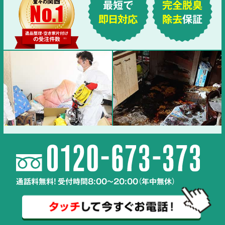
最短で
完全脱臭
即日対応
除去
保証
通話料無料! 受付時間8:00～20:00（年中無休）