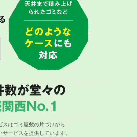
で
天井まで積み上げ
られたゴミなど
る
由
どのような
ケース
にも
対応
件数が堂々の
関西No.1
ビスはゴミ屋敷の片づけから
いサービスを提供しています。