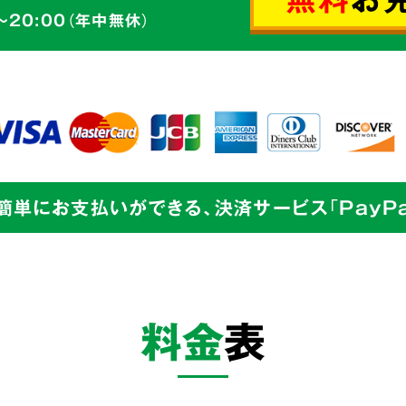
ゴミの片づけ
～20:00（年中無休）
切丁寧な
からのご依頼も、
せて頂きます。
簡単にお支払いができる、決済サービス「PayPa
業界最
目指し
料金
表
私たちは
片づけで
余計な
までをワンストッ
コストを徹底