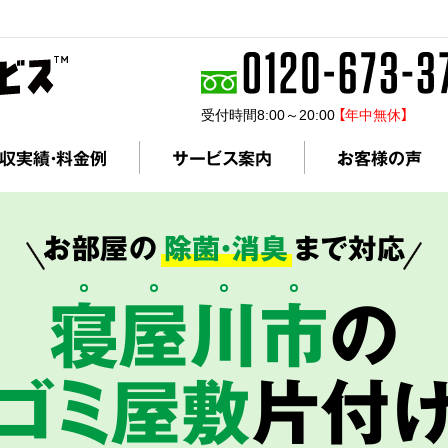
受付時間8:00～20:00
【年中無休】
収実績・料金例
サービス案内
お客様の声
お部屋の
除菌・消臭
まで対応
寝
屋
川
市
の
ゴミ屋敷
片付