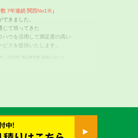
数 7年連続 関西No1※」
ができました。
通じて培ってきた
ウハウを活用して満足度の高い
ービスを提供いたします。
9年～2025年「遺品整理業」調査において
付中!
真心を
見積りはこちら