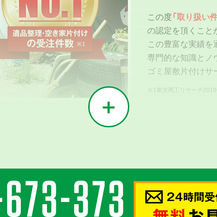
この度
「取り扱い件
の認定を頂くこと
この豊富な実績を
専門的な知識とノ
ゴミ屋敷片付けサ
※1東京商工リサーチ201
02
う
24時間受
密接に
無料
お