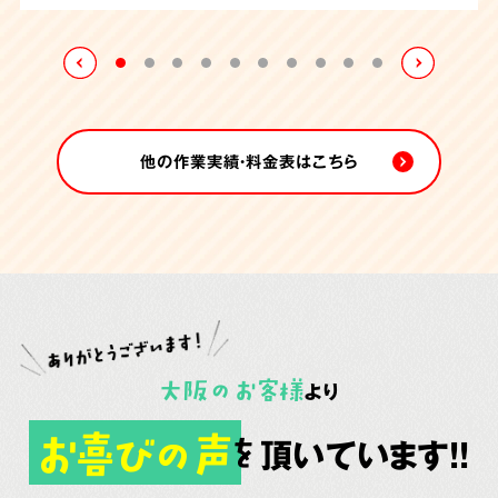
れていました。
たしました。
他の作業実績・料金表はこちら
大阪
の
お客様
より
お喜びの声
頂いています!!
を