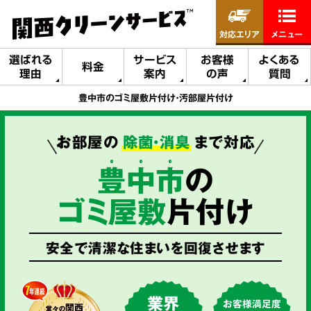
対応エリア
メニュー
選ばれる
サービス
お客様
よくある
料金
理由
案内
の声
質問
豊中市のゴミ屋敷片付け・汚部屋片付け
お部屋の
除菌・消臭
まで対応
豊
中
市
の
ゴミ屋敷
片付け
安全で清潔な住まいを回復させます
業界
お客様満足度