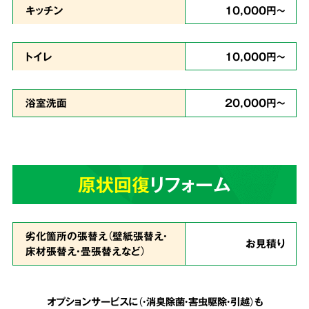
キッチン
10,000円～
どんな現場
トイレ
10,000円～
でも対応
浴室洗面
20,000円～
ゴミが多い状態で、足の踏み場もなく家に入る
のが難しいという状態でも作業致します。
天井
原状回復
リフォーム
まで積み上げられたゴミも、虫の湧いたゴミも
全てを綺麗に片付ける事が可能
です。
劣化箇所の張替え（壁紙張替え・
お見積り
床材張替え・畳張替えなど）
安心の明朗会計で
5
追加費用は一切なし
オプションサービスに（・消臭除菌・害虫駆除・引越）も