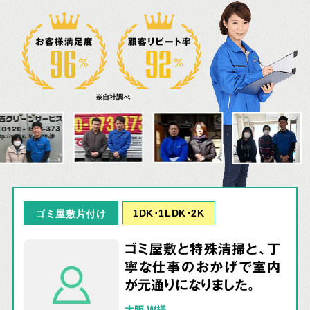
お客様満足度
顧客リピート率
※自社調べ
1DK･1LDK･2K
ゴミ屋敷片付け
ゴミ屋敷と特殊清掃と、丁
寧な仕事のおかげで室内
が元通りになりました。
大阪 W様