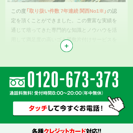
この度
「取り扱い件数 7年連続 関西No1※」
の認
定を頂くことができました。この豊富な実績を
通じて培ってきた専門的な知識とノウハウを活
用して満足度の高いゴミ屋敷片付けサービスを
提供いたします。
※1東京商工リサーチ2019年～2025年「遺品整理業」調査において
気持ちに寄り添う
2
親切丁寧な対応
通話料無料! 受付時間8:00～20:00（年中無休）
各種
クレジットカード
対応!!
真心を