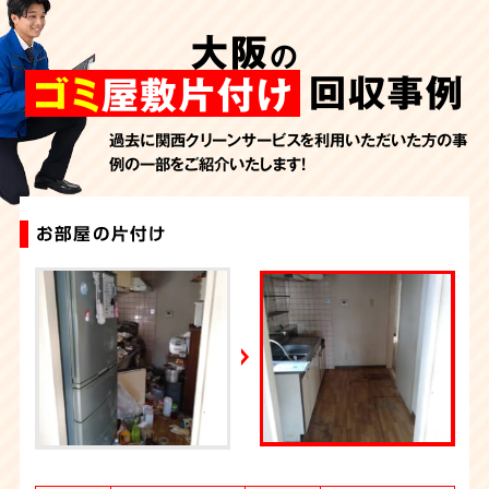
AbemaTV
大阪
の
2026年7月24日放送
朝日新聞
回収事例
ゴミ
屋敷片付け
2026年7月10日放送
季刊「宗教問題」
過去に関西クリーンサービスを利用いただいた方の事
例の一部をご紹介いたします！
2026年7月10日放送
東洋経済オンライン
2026年7月7日放送
お部屋の片付け
ゴミ屋敷片付け
大量の不用品回収（ゴミ屋敷）
ゴミ屋敷片付け
ゴミ屋敷片付け
大量の不用品回収（ゴミ屋敷）
ゴミ屋敷片付け
お部屋のお片付け
大量の不用品回収（ゴミ屋敷）
汚部屋片付け・ゴミ屋敷清掃（大阪）
FRIDAYデジタル
2026年7月6日放送
週刊循環経済新聞（7月6日号）
2026年7月4日放送
YouTube｜好井まさおの怪談を浴びる会
2026年6月28日放送
Yahoo!ニュース