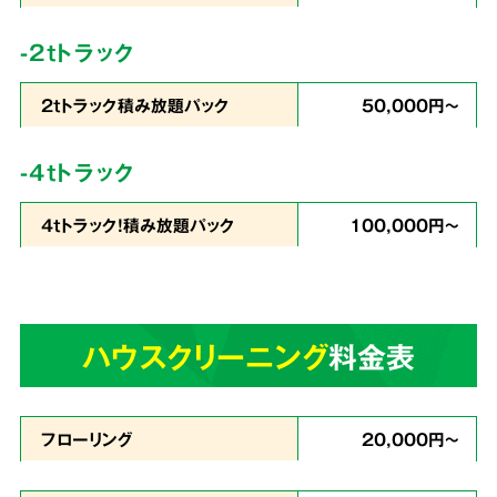
コストを徹底
カット
-2tトラック
2tトラック積み放題パック
50,000円～
私たちは
片づけで出たゴミの処分から、不用品
-4tトラック
の買取りまでをワンストップ
で行っています。
4tトラック！積み放題パック
100,000円～
業界最安値を目指したサービスでお客様満足度
96％・業界屈指のリピート率を実現。これが関
西クリーンサービスの誇りです。
ハウスクリーニング
料金表
あらゆる状況に
4
スピーディーに対応
フローリング
20,000円～