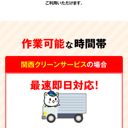
ご利用いただけます。
承認のない
追加費用
作業可能
時間帯
一切なし
な
関西クリーンサービス
の場合
関西クリーンサービスの会計は非常にシンプル
最速即日対応！
です。お見積りの際に、わかりやすい内訳で提
示させて頂く料金が全てです。
お客様の承諾の
ない勝手な追加費用は一切頂きません。
除菌・消臭・ハウス