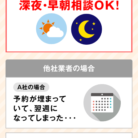
6
深夜・早朝相談OK！
クリーニング
もお任せ
害虫駆除
や調査も
対応
他社業者の場合
A社の場合
しつこい汚れや臭いが気になる場合は清掃後に
予約が埋まって
除菌や脱臭、ハウスクリーニングも可能ですの
いて、翌週に
で、ぜひお任せ下さい。
専門的なノウハウに長
なってしまった･･･
けたプロのスタッフが専門機器・特殊洗剤を用
いて迅速に対応
いたします。