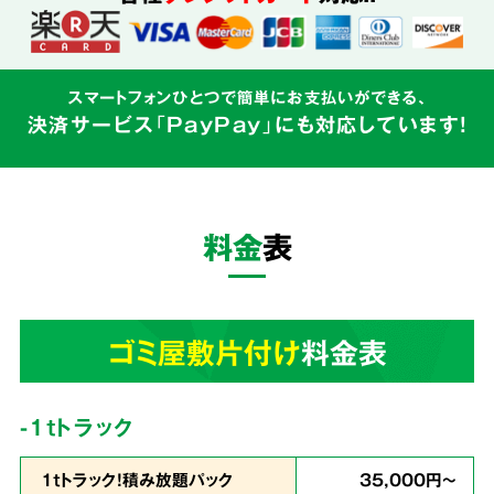
込めて対応
スマートフォンひとつで簡単にお支払いができる、
決済サービス「PayPay」にも対応しています!
ゴミ屋敷はご本人様の精神的な問題と密接にか
かわるものです。そのため私たちはゴミの片づ
けだけでなく、
お客様の心に寄り添う親切丁寧
料金
表
なサービス
を心がけています。
3
ゴミ屋敷片付け
料金表
業界最安値
を目指しています!
-1tトラック
1ｔトラック！積み放題パック
35,000円～
余計な