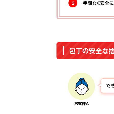
手間なく安全に
3
包丁の安全な
で
お客様A