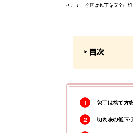
そこで、今回は包丁を安全に処
目次
包丁は捨て方を
1
切れ味の低下・
2