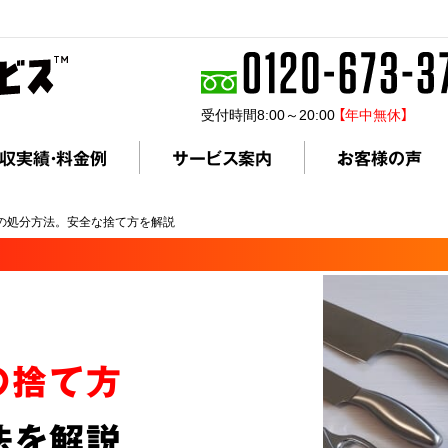
受付時間8:00～20:00
【年中無休】
収実績・料金例
サービス案内
お客様の声
の処分方法。安全な捨て方を解説
の捨て方
法を解説