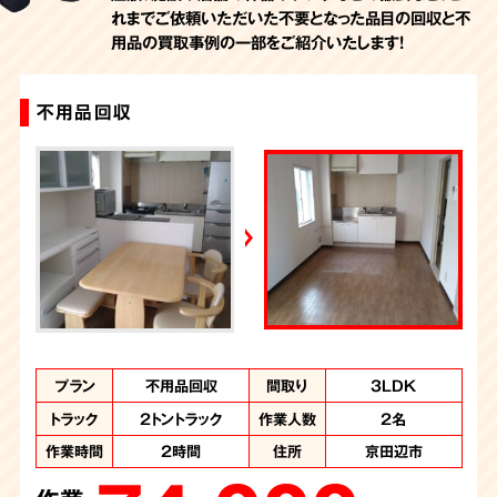
れまでご依頼いただいた不要となった品目の回収と不
用品の買取事例の一部をご紹介いたします！
不用品回収
不用品回収
不用品回収
プラン
プラン
プラン
軽トラック積み放題
不用品回収
-
間取り
間取り
間取り
部屋の一部と外回
3LDK
外回り
プラン
り
トラック
トラック
2トントラック
軽トラック
作業人数
作業人数
2名
2名
トラック
軽トラック
作業人数
1名
作業時間
作業時間
2時間
1時間
住所
住所
京都府京田辺市
京田辺市
作業時間
1時間
住所
京都府京田辺市