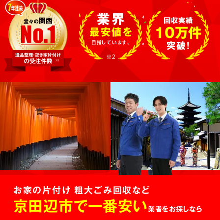
業界
回収実績
10万件
最安値を
目指しています。
突破!
※2
お家の片付け 粗大ごみ回収など
京田辺市で一番安い
業者をお探しなら