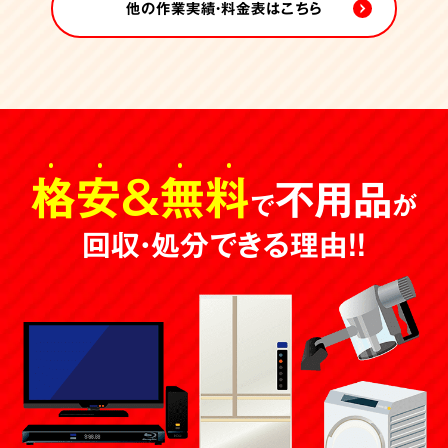
他の作業実績・料金表はこちら
格安
＆
無料
不用品
で
が
回収・処分できる理由！！