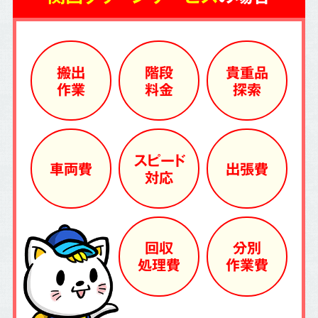
搬出
階段
貴重品
作業
料金
探索
スピード
車両費
出張費
対応
回収
分別
処理費
作業費