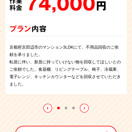
74,000
35,000
作業
作業
25,000
円
円
作業
料金
料金
円
料金
プラン
プラン
内容
内容
プラン
内容
京都府京田辺市のマンション3LDKにて、不用品回収のご依
不動産会社様から、管理物件の敷地に不法投棄されて困って
お掃除からでた不用品と駐車場の不用品を回収してほしとの
頼を承りました。
いるとご相談が。
お伺いすると建築廃材らしきものから、生
ことでご依頼を承りました。物干し竿や廃材などの処分に困
転居に伴い、新居に持っていけない物を回収してほしいとの
活ごみまで数か所に山積みになっています。
生ごみが腐敗し
っていたとのことで、すっきりした様子をご覧になり満足し
ご依頼でした。食器棚、リビングテーブル、椅子、冷蔵庫、
て近隣からも苦情が出いているという事で早急に回収させて
ていただくことが出来ました。
電子レンジ、キッチンカウンターなどを回収させていただき
いただきました。
作業中も臭いとハエでひどい状況です。積
ました。
み込んだ後は散らばった細かいごみを掃き集め、殺虫剤をま
いて完了しました。