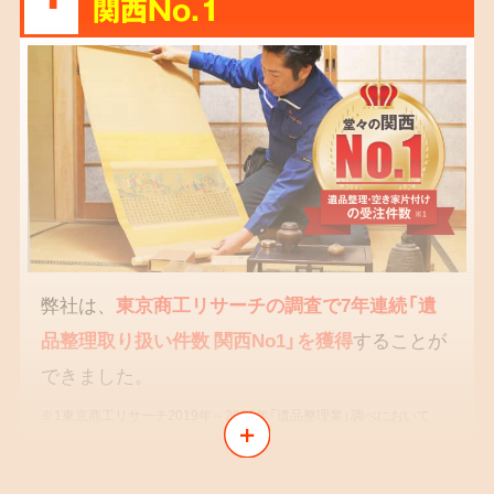
関西No.1
弊社は、
東京商工リサーチの調査で7年連続「遺
品整理取り扱い件数 関西No1」を獲得
することが
できました。
※1東京商工リサーチ2019年～2025年「遺品整理業」調べにおいて