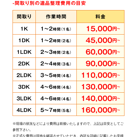
-間取り別の遺品整理費用の目安
間取り
作業時間
料金
15,000
1～2
1K
円
～
時間（
1
名）
45,000
1～2
1DK
円
～
時間（
2
名）
60,000
2～3
1LDK
円
～
時間（
2
名）
90,000
2～4
2DK
円
～
時間（
3
名）
110,000
3～5
2LDK
円
～
時間（
4
名）
130,000
4～6
3DK
円
～
時間（
4
名）
140,000
4～6
3LDK
円
～
時間（
4
名）
160,000
5～7
4LDK
円
～
時間（
5
名）
※現場の状況などにより費用は前後いたしますので、上記は目安としてご
参照下さい。
※正式な費用は現地を確認させていただき、内訳を詳細に記載したお見積