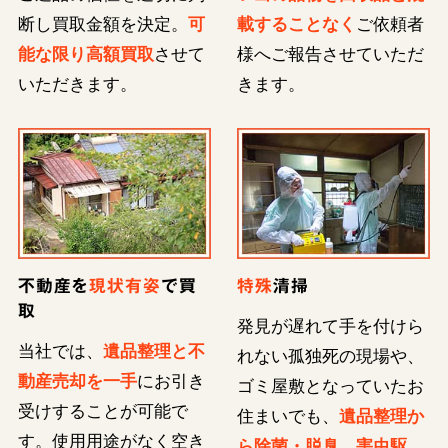
断し買取金額を決定。
可
載することなく
ご依頼者
能な限り高額買取
させて
様へご報告させていただ
いただきます。
きます。
不動産を
現状有姿
で買
特殊
清掃
取
発見が遅れて手を付けら
当社では、
遺品整理と不
れない孤独死の現場や、
動産売却を一手
にお引き
ゴミ屋敷となっていたお
受けすることが可能で
住まいでも、
遺品整理か
す。使用用途がなく空き
ら除菌・脱臭、害虫駆