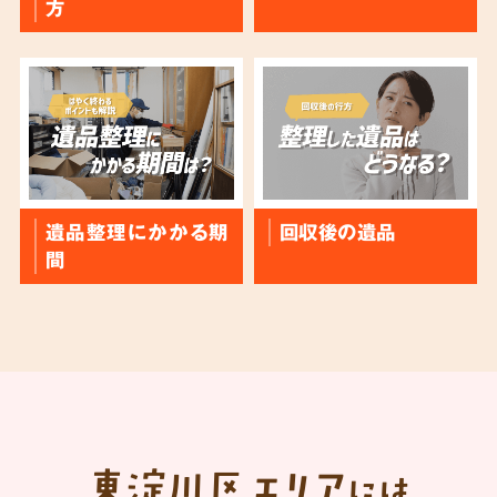
方
遺品整理にかかる期
回収後の遺品
間
東淀川区
エリア
には