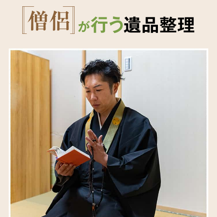
行う
遺品整理
が