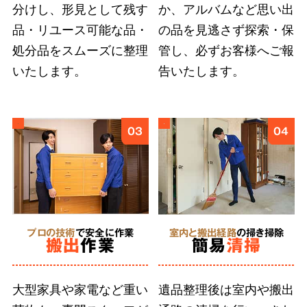
分けし、形見として残す
か、アルバムなど思い出
ご遺族の気持ちに寄り添い、どんなに小さな品
品・リユース可能な品・
の品を見逃さず探索・保
物も誠意をもって丁寧に扱うこと
が、ご依頼者
処分品をスムーズに整理
管し、必ずお客様へご報
様に安心を届けると信じています。そのために
いたします。
告いたします。
弊社では、スタッフ個々の遺品整理に求められ
る人材教育に取り組んでいます。
03
04
5
形見分け・ご供養
に対応
プロの技術
で安全に作業
室内と搬出経路
の掃き掃除
搬出
作業
簡易
清掃
合同供養
に対応
大型家具や家電など重い
遺品整理後は室内や搬出