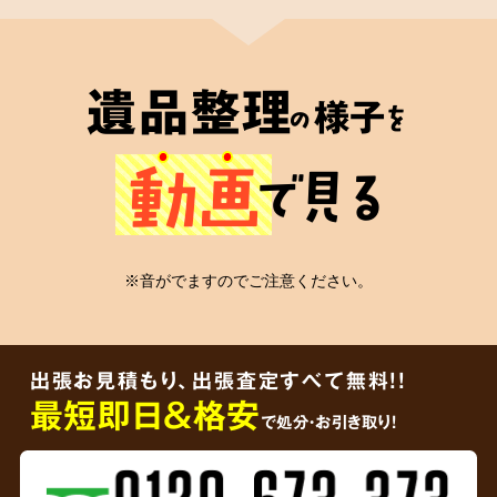
2
遺品整理士
が在籍
遺品整理
様子
の
を
心の絆
動画
で見る
安心の証
※音がでますのでご注意ください。
弊社には遺品整理士の有資格者が在籍
してお
り、信頼していただける適切なかたちの遺品整
出張お見積もり、出張査定すべて無料!!
理をご依頼者様に届けることをお約束します。
最短即日＆格安
で処分・お引き取り！
3
ご遺品を
その場で買取査定