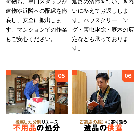
荷物も、専門スタッフが
通路の清掃を行い、きれ
建物や近隣への配慮を徹
いに整えてお返ししま
底し、安全に搬出しま
す。ハウスクリーニン
弊社では
故人様とご依頼者様の想いに応えるこ
す。マンションでの作業
グ・害虫駆除・庭木の剪
とを第一
としています。遠方にお住まいのご親
もご安心ください。
定なども承っておりま
族への形見分や遺品のご供養など、どのような
す。
細かなご要望も遠慮せずにお伝えください。
6
05
06
あらゆる状況
に対応
特殊清掃
徹底した分別
リユース
ご遺族の想い
に寄り添う
不用品
の処分
遺品の
供養
にも対応