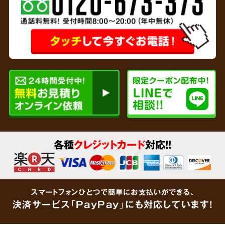
専門家と
連携
リサイクルショップを運営している弊社では、
各種
クレジットカード
対応!!
貴金属、家財など形見分けが不要なあらゆるご
遺品をその場で買取査定
いたします。企業で連
携している鑑定士が大切なご遺品をしっかりと
スマートフォンひとつで簡単にお支払いができる、
鑑定します。「買取できるものがあるかわからな
決済サービス「PayPay」にも対応しています!
い」という場合でも、思わぬ金額がつくケース