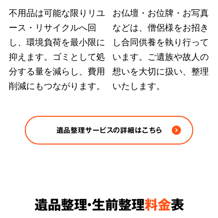
不用品は可能な限りリユ
お仏壇・お位牌・お写真
ース・リサイクルへ回
などは、僧侶様をお招き
弊社ではどのような状況の遺品整理も、故人の
し、環境負荷を最小限に
し合同供養を執り行って
大切にされていた品物や重要書類を探し出す手
抑えます。ゴミとして処
います。ご遺族や故人の
段を尽くします。また、
部屋の完全清掃、脱臭
分する量を減らし、費用
想いを大切に扱い、整理
削減にもつながります。
いたします。
除菌など、原状回復のおすすめ方法をご案内
さ
せていただきます。
※ゴミや不用品の処分は各自治体の条例/法令に
遺品整理サービスの詳細はこちら
従い適正に処分します。
遺品整理・生前整理
料金
表