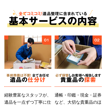
も。査定は無料で、買取金額をご依頼料へと反
映させることで遺品整理にかかる費用を安く抑
全てコミコミ！
遺品整理に含まれている
基
本
サービスの内容
えることが可能です。
ご遺族様の気持ちに
4
01
02
寄り添う
丁寧な作業
事前準備は不要!
全てお任せ
必ず保管
しお客様へ報告します
徹底した
遺品の
仕分け
貴重品の
探索
人材育成
経験豊富なスタッフが、
通帳・印鑑・現金・証券
遺品を一点ずつ丁寧に仕
など、大切な貴重品のほ