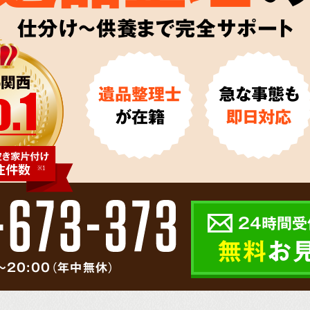
仕分け～供養まで完全サポート
遺品整理士
急な事態も
が在籍
即日対応
24時間受
無料
お
～20:00（年中無休）