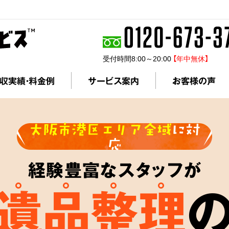
受付時間8:00～20:00
【年中無休】
収実績・料金例
サービス案内
お客様の声
大阪市港区エリア全域
に対
応
経験豊富なスタッフが
遺品整理