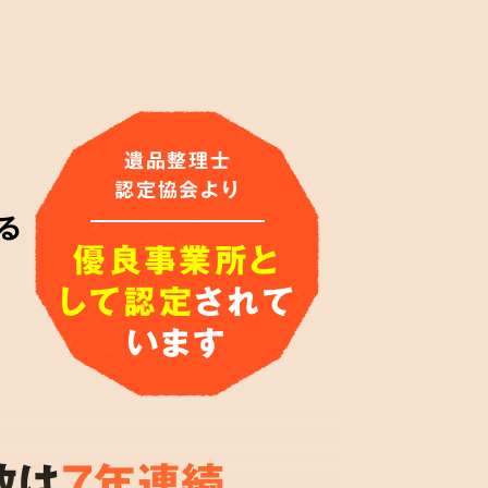
遺品整理士
認定協会より
る
優良事業所と
して認定
されて
います
数は
7年連続