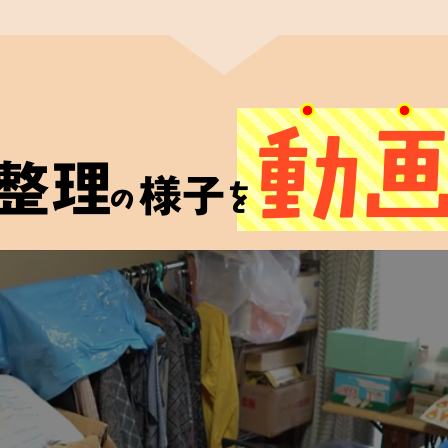
籍
理士認定協会
関連法規
動
に合格した者」に
整理
う資格です。
様子
の
を
しており、
品整理を
す。
ご遺品
買取査