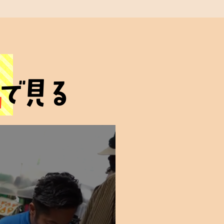
心の絆
画
安心の証
で見る
を
その場で
定