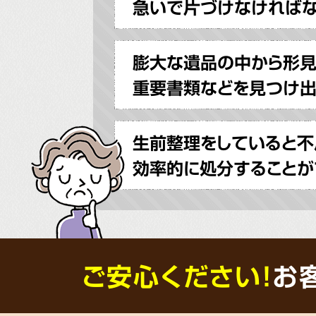
急いで片づけなければ
膨大な遺品の中から形
重要書類などを見つけ出
生前整理をしていると不
効率的に処分することが
ご安心ください！
お