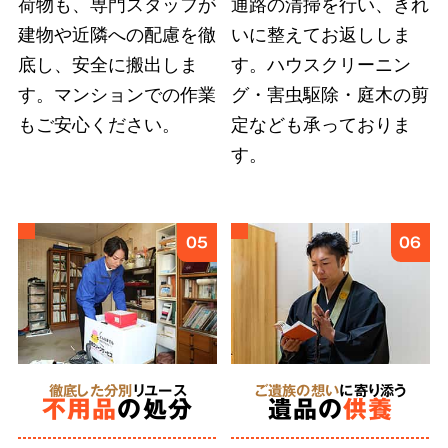
荷物も、専門スタッフが
通路の清掃を行い、きれ
建物や近隣への配慮を徹
いに整えてお返ししま
底し、安全に搬出しま
す。ハウスクリーニン
弊社では
故人様とご依頼者様の想いに応えるこ
す。マンションでの作業
グ・害虫駆除・庭木の剪
とを第一
としています。遠方にお住まいのご親
もご安心ください。
定なども承っておりま
族への形見分や遺品のご供養など、どのような
す。
細かなご要望も遠慮せずにお伝えください。
6
05
06
あらゆる状況
に対応
特殊清掃
徹底した分別
リユース
ご遺族の想い
に寄り添う
不用品
の処分
遺品の
供養
にも対応