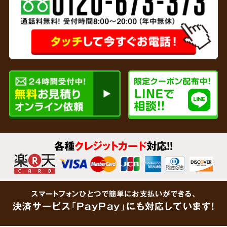
専門家と
連携
リサイクルショップを運営している弊社では、
各種
クレジットカード
対応!!
貴金属、家財など形見分けが不要なあらゆるご
遺品をその場で買取査定
いたします。企業で連
携している鑑定士が大切なご遺品をしっかりと
スマートフォンひとつで簡単にお支払いができる、
鑑定します。「買取できるものがあるかわからな
決済サービス「PayPay」にも対応しています!
い」という場合でも、思わぬ金額がつくケース