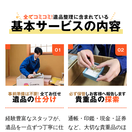
も。査定は無料で、買取金額をご依頼料へと反
映させることで遺品整理にかかる費用を安く抑
全てコミコミ！
遺品整理に含まれている
基
本
サービスの内容
えることが可能です。
ご遺族様の気持ちに
4
01
02
寄り添う
丁寧な作業
事前準備は不要!
全てお任せ
必ず保管
しお客様へ報告します
徹底した
遺品の
仕分け
貴重品の
探索
人材育成
経験豊富なスタッフが、
通帳・印鑑・現金・証券
遺品を一点ずつ丁寧に仕
など、大切な貴重品のほ