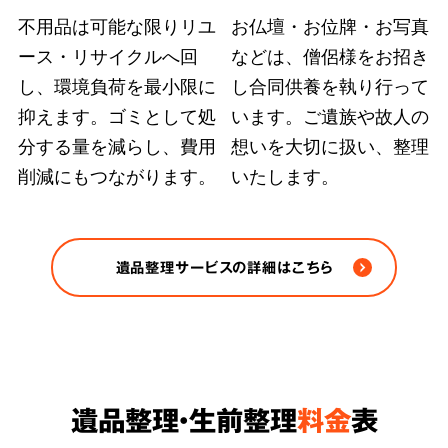
不用品は可能な限りリユ
お仏壇・お位牌・お写真
ース・リサイクルへ回
などは、僧侶様をお招き
弊社ではどのような状況の遺品整理も、故人の
し、環境負荷を最小限に
し合同供養を執り行って
大切にされていた品物や重要書類を探し出す手
抑えます。ゴミとして処
います。ご遺族や故人の
段を尽くします。また、
部屋の完全清掃、脱臭
分する量を減らし、費用
想いを大切に扱い、整理
削減にもつながります。
いたします。
除菌など、原状回復のおすすめ方法をご案内
さ
せていただきます。
※ゴミや不用品の処分は各自治体の条例/法令に
遺品整理サービスの詳細はこちら
従い適正に処分します。
遺品整理・生前整理
料金
表