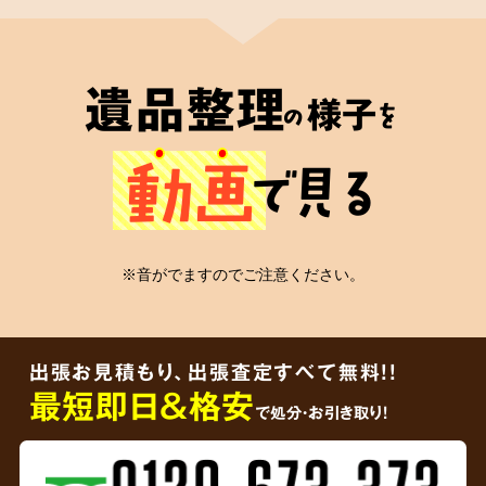
2
遺品整理士
が在籍
遺品整理
様子
の
を
心の絆
動画
で見る
安心の証
※音がでますのでご注意ください。
弊社には遺品整理士の有資格者が在籍
してお
り、信頼していただける適切なかたちの遺品整
出張お見積もり、出張査定すべて無料!!
理をご依頼者様に届けることをお約束します。
最短即日＆格安
で処分・お引き取り！
3
ご遺品を
その場で買取査定