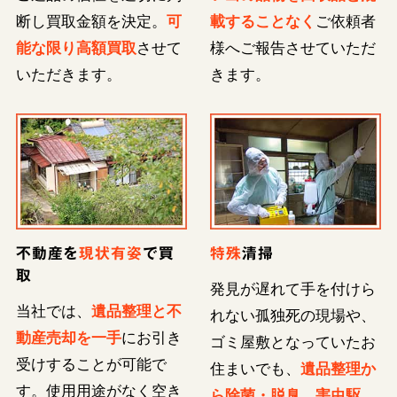
断し買取金額を決定。
可
載することなく
ご依頼者
能な限り高額買取
させて
様へご報告させていただ
いただきます。
きます。
不動産を
現状有姿
で買
特殊
清掃
取
発見が遅れて手を付けら
当社では、
遺品整理と不
れない孤独死の現場や、
動産売却を一手
にお引き
ゴミ屋敷となっていたお
受けすることが可能で
住まいでも、
遺品整理か
す。使用用途がなく空き
ら除菌・脱臭、害虫駆