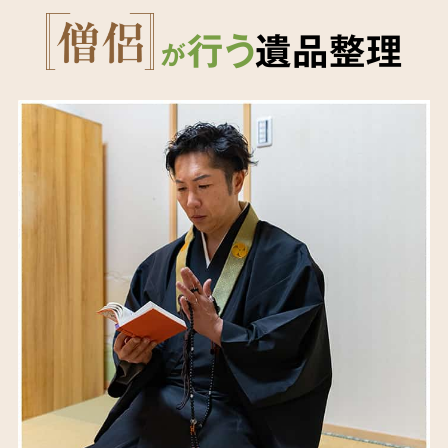
行う
遺品整理
が