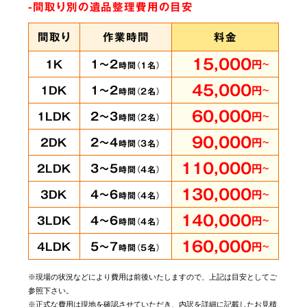
-間取り別の遺品整理費用の目安
間取り
作業時間
料金
15,000
1～2
1K
円
～
時間（
1
名）
45,000
1～2
1DK
円
～
時間（
2
名）
60,000
2～3
1LDK
円
～
時間（
2
名）
90,000
2～4
2DK
円
～
時間（
3
名）
110,000
3～5
2LDK
円
～
時間（
4
名）
130,000
4～6
3DK
円
～
時間（
4
名）
140,000
4～6
3LDK
円
～
時間（
4
名）
160,000
5～7
4LDK
円
～
時間（
5
名）
※現場の状況などにより費用は前後いたしますので、上記は目安としてご
参照下さい。
※正式な費用は現地を確認させていただき、内訳を詳細に記載したお見積