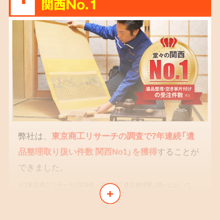
関西No.1
弊社は、
東京商工リサーチの調査で7年連続「遺
品整理取り扱い件数 関西No1」を獲得
することが
できました。
※1東京商工リサーチ2019年～2025年「遺品整理業」調べにおいて