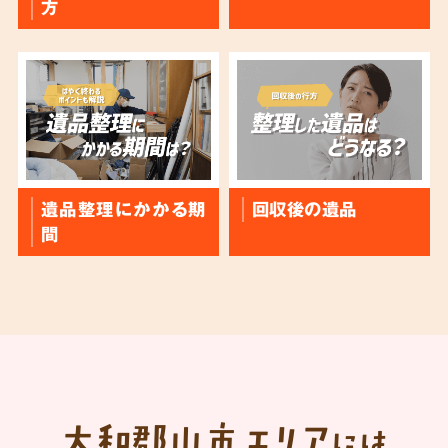
方
遺品整理にかかる期
回収後の遺品
間
大和郡山市
エリア
には