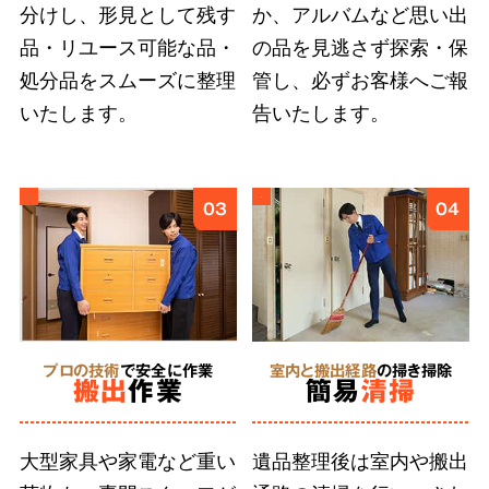
分けし、形見として残す
か、アルバムなど思い出
ご遺族の気持ちに寄り添い、どんなに小さな品
品・リユース可能な品・
の品を見逃さず探索・保
物も誠意をもって丁寧に扱うこと
が、ご依頼者
処分品をスムーズに整理
管し、必ずお客様へご報
様に安心を届けると信じています。そのために
いたします。
告いたします。
弊社では、スタッフ個々の遺品整理に求められ
る人材教育に取り組んでいます。
03
04
5
形見分け・ご供養
に対応
プロの技術
で安全に作業
室内と搬出経路
の掃き掃除
搬出
作業
簡易
清掃
合同供養
に対応
大型家具や家電など重い
遺品整理後は室内や搬出