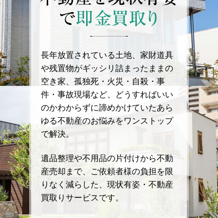
で
即金買取り
長年放置されている土地、家財道具
や残置物がギッシリ詰まったままの
空き家、孤独死・火災・自殺・事
件・事故現場など、どうすればいい
のかわからずに諦めかけていたあら
ゆる不動産のお悩みをワンストップ
で解決。
遺品整理や不用品の片付けから不動
産売却まで、ご依頼者様の負担を限
りなく減らした、現状有姿・不動産
買取りサービスです。