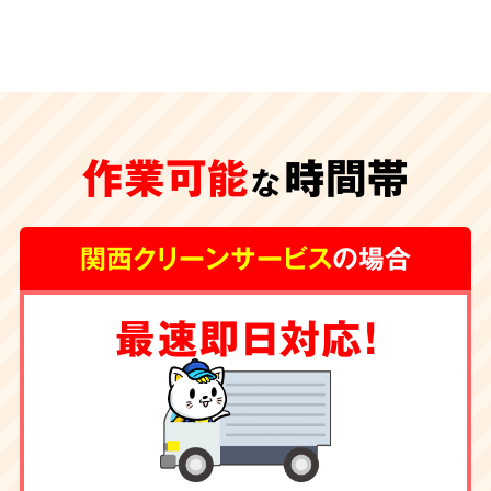
安心の
施工体制
特殊清掃が遅れ、臭いや汚れが内装の下地にま
作業可能
時間帯
な
で及んでしまうと、その根源を取り除く為に内
装工事が必要な場合もございます。
グループ会
関西クリーンサービス
の場合
社に工務店を有する弊社では清掃からリフォー
ムまで一手にお引き受け
しております。
最速即日対応！