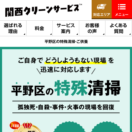
対応エリア
メニュー
選ばれる
サービス
お客様
よくある
料金
理由
案内
の声
質問
平野区の特殊清掃・ご供養
ご自身で
どうしようもない現場
を
迅速に対応します
特殊
清掃
平
野
区
の
孤独死・自殺・事件・火事の現場を回復