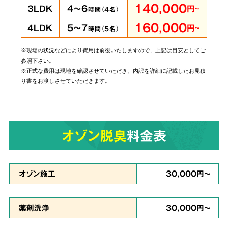
140,000
4～6
3LDK
円
～
時間（
4
名）
160,000
5～7
4LDK
円
～
時間（
5
名）
※現場の状況などにより費用は前後いたしますので、上記は目安としてご
当社では個人・法人のお客様に関わらずあらゆ
参照下さい。
るご依頼にお応えしております。
管理されてい
※正式な費用は現地を確認させていただき、内訳を詳細に記載したお見積
り書をお渡しさせていただきます。
る賃貸物件やホテルでの事件事故による特殊殊
清掃もお任せ
ください。
オゾン脱臭
料金表
原状回復・復旧工事
など
6
リフォームも対応
オゾン施工
30,000円～
薬剤洗浄
30,000円～