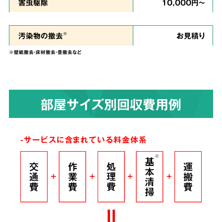
私たちは、
ご依頼者様のお気持ちに寄り添い、
害虫駆除
10,000円～
ご負担を少しでも軽くできるように、という思
い
で誠心誠意を尽くして作業させていただきま
汚染物の撤去
お見積り
※
す。
※壁紙撤去・床材撤去・畳撤去など
染みついたあらゆる臭いも
4
部屋サイズ別回収費用例
解決！
完全脱臭除去保証
-サービスに含まれている料金体系
根こそぎ
脱臭