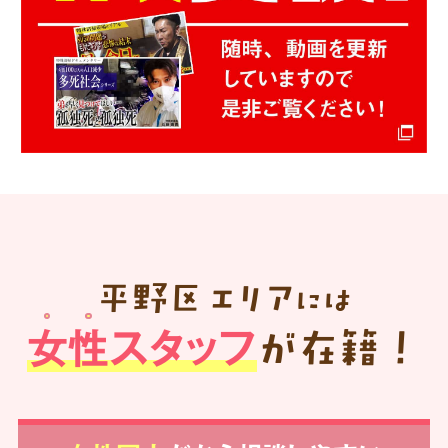
平野区
エリア
には
女性スタッフ
が在籍！