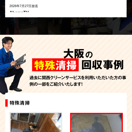
2026年7月27日放送
AbemaTV
2026年7月24日放送
朝日新聞
2026年7月10日放送
季刊「宗教問題」
大阪
の
2026年7月10日放送
東洋経済オンライン
回収事例
特殊
清掃
2026年7月7日放送
FRIDAYデジタル
過去に関西クリーンサービスを利用いただいた方の事
例の一部をご紹介いたします！
2026年7月6日放送
週刊循環経済新聞（7月6日号）
2026年7月4日放送
特殊清掃
特殊清掃
特殊清掃
特殊清掃
特殊清掃
特殊清掃
特殊清掃
特殊清掃
特殊清掃
特殊清掃
YouTube｜好井まさおの怪談を浴びる会
2026年6月28日放送
Yahoo!ニュース
2026年6月27日放送