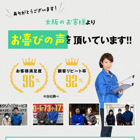
大阪
の
お客様
より
お喜びの声
頂いています!!
を
お客様満足度
顧客リピート率
※自社調べ