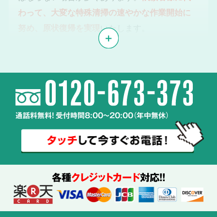
わって、大変な特殊清掃の速やかな作業開始に
努め、原状復帰を実現
いたします。
体液や汚物、雑菌の
2
除去・除菌・洗浄
通話料無料! 受付時間8:00～20:00（年中無休）
使用する
薬剤も
ご説明
各種
クレジットカード
対応!!
特殊清掃の経験豊富なスタッフが、
周辺へ汚染