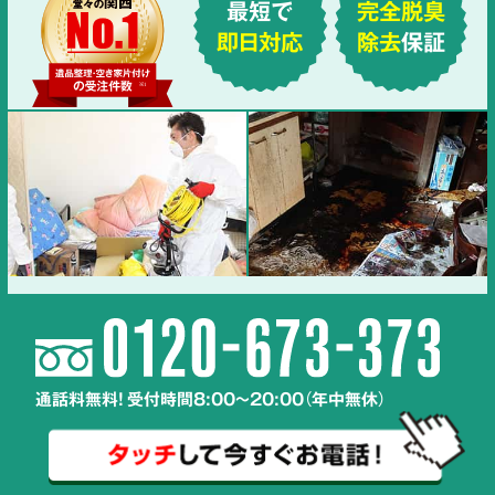
最短で
完全脱臭
即日対応
除去
保証
通話料無料! 受付時間8:00～20:00（年中無休）