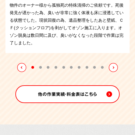
ットバス内のトイレで孤独死されとのことで、腐敗の痕が残
物件のオーナー様から孤独死の特殊清掃のご依頼です。死後
病気を患っていたお住まいの方が部屋やトイレを汚してしま
頼でした。ゴミが山積みになっており、死臭も残って害虫が
わずかに染み込んだ畳を撤去すると、幸いにも下地には及ん
るような格好で発見され、正座の状態だったそうです。大切
わずかにある程度です。体液が畳に染みついた畳を撤去する
そうですが、大量のゴミを溜め込んだ部屋でお亡くなりにな
生していました。
異臭が立ち込める中、汚染物を撤去し、室
っていました。薬剤などを使用し体液を除去していきます。
大阪府にあるマンション管理会社さまからの孤独死の特殊清
発見が遅かった為、臭いが非常に強く体液も床に浸透してい
って手に負えないと、ご親族から依頼がございました。
ご不
発生した状態でした。そんな中でも仕分け作業、搬出、特殊
でいなかったためほぼ元の状態に回復することができまし
にされていたと思われるフィギアが沢山飾られており、丁寧
と臭いがなくなり、作業後、消臭剤の噴霧にて作業終了いた
っていました。作業をしていると、ゴミではなく排泄物が入
内を空っぽにします。
同時にクリーニングも進め、一日で元
ご遺品の量は比較的少なく約3時間の作業で完了いたしまし
掃のご依頼です。臭いが非常に強く、マンションの入居者の
る状態でした。現状回復の為、遺品整理をしたあと壁紙、Ｃ
用になるお品物と傷んでしまった畳を撤去し、排せつ物など
清掃まで順に作業を進めていき、6時間程で作業が完了致し
た。作業前と作業後には噴霧消毒を行いました。
に整理させていただたきました。体液が染みついた畳は全て
しました。
った袋が大量に出てきたので故人さまは精神的な問題を抱え
の状態を取り戻すことができました。
た。
方にも影響が出ていたため緊急の対応が必要でした。すぐさ
Ｆ(クッションフロア)を剥がしてオゾン施工に入ります。オ
で汚れた箇所は専門のノウハウで徹底的に清掃いたしまし
ました。
撤去し、噴霧消毒を行って作業終了です。
ておられたのかもしれません。管理会社様も手に負えずお困
ま状況を把握し作業を行いました。現場にはハエが大量発
ゾン脱臭は数日間に及び、臭いがなくなった段階で作業は完
た。
りのようでしたので、無事に作業を完了できてよかったで
生。臭いが床や壁紙に染みついているので、汚染している箇
了しました。
す。
所を清掃・撤去して臭いの原因を取り除いていきます。その
後オゾン施工で脱臭。床や壁紙を戻してお引き渡しさせてい
ただきました。
他の作業実績・料金表はこちら