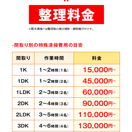
ありとあらゆる脱臭機を試したにもかかわらず
臭いが完全に取れずにお困りの時は、ぜひ当社
へご相談ください。弊社では
世界最高水準のオ
ゾン脱臭機をはじめ様々な専門機材を使用
して
-間取り別の特殊清掃費用の目安
います。
間取り
作業時間
料金
15,000
1～2
1K
円
～
時間（
1
名）
賃貸物件・ホテル
の
5
45,000
1～2
1DK
円
～
時間（
2
名）
客室も承ります
60,000
2～3
1LDK
円
～
時間（
2
名）
90,000
2～4
2DK
円
～
時間（
3
名）
110,000
3～5
2LDK
円
～
時間（
4
名）
即時に
130,000
4～6
3DK
円
～
時間（
4
名）
対応可能