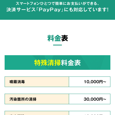
スマートフォンひとつで簡単にお支払いができる、
が広がらないよう配慮して体液や汚物の汚れを
決済サービス「PayPay」にも対応しています!
完全除去
し、除菌・洗浄・脱臭を行います。
料金
表
ご依頼者様の
気持ちに
3
寄り添った
対応
特殊清掃
料金表
真心を
噴霧消毒
10,000円～
込めて対応
汚染箇所の清掃
30,000円～