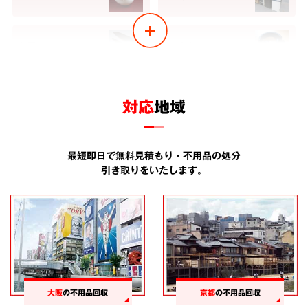
包丁
ヘッドホン
ベビーカー
金庫
対応
地域
すのこ
コーヒーメーカー
最短即日で無料見積もり・不用品の処分
引き取りをいたします。
アルバム
畳
食器棚
ライター
鏡
水槽
大阪
の不用品回収
京都
の不用品回収