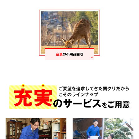
ファンヒーター
婚礼家具
マンガ
テーブル
奈良
の不用品回収
コンクリートブロック
石油ファンヒーター
神棚
体重計
スプレー缶
本
掃除機
傘