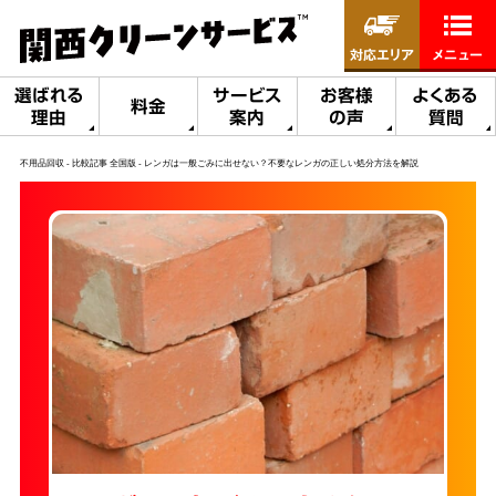
対応エリア
メニュー
選ばれる
サービス
お客様
よくある
料金
理由
案内
の声
質問
不用品回収
比較記事 全国版
レンガは一般ごみに出せない？不要なレンガの正しい処分方法を解説