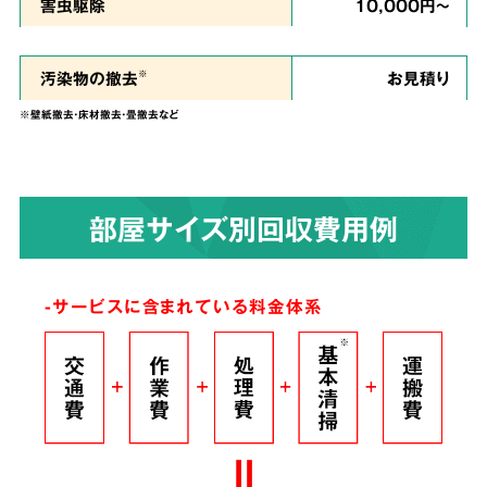
私たちは、
ご依頼者様のお気持ちに寄り添い、
害虫駆除
10,000円～
ご負担を少しでも軽くできるように、という思
い
で誠心誠意を尽くして作業させていただきま
汚染物の撤去
お見積り
※
す。
※壁紙撤去・床材撤去・畳撤去など
染みついたあらゆる臭いも
4
部屋サイズ別回収費用例
解決！
完全脱臭除去保証
-サービスに含まれている料金体系
根こそぎ
脱臭