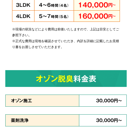
140,000
4～6
3LDK
円
～
時間（
4
名）
160,000
5～7
4LDK
円
～
時間（
5
名）
※現場の状況などにより費用は前後いたしますので、上記は目安としてご
当社では個人・法人のお客様に関わらずあらゆ
参照下さい。
るご依頼にお応えしております。
管理されてい
※正式な費用は現地を確認させていただき、内訳を詳細に記載したお見積
り書をお渡しさせていただきます。
る賃貸物件やホテルでの事件事故による特殊殊
清掃もお任せ
ください。
オゾン脱臭
料金表
原状回復・復旧工事
など
6
リフォームも対応
オゾン施工
30,000円～
薬剤洗浄
30,000円～