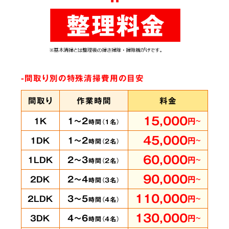
ありとあらゆる脱臭機を試したにもかかわらず
臭いが完全に取れずにお困りの時は、ぜひ当社
へご相談ください。弊社では
世界最高水準のオ
ゾン脱臭機をはじめ様々な専門機材を使用
して
-間取り別の特殊清掃費用の目安
います。
間取り
作業時間
料金
15,000
1～2
1K
円
～
時間（
1
名）
賃貸物件・ホテル
の
5
45,000
1～2
1DK
円
～
時間（
2
名）
客室も承ります
60,000
2～3
1LDK
円
～
時間（
2
名）
90,000
2～4
2DK
円
～
時間（
3
名）
110,000
3～5
2LDK
円
～
時間（
4
名）
即時に
130,000
4～6
3DK
円
～
時間（
4
名）
対応可能