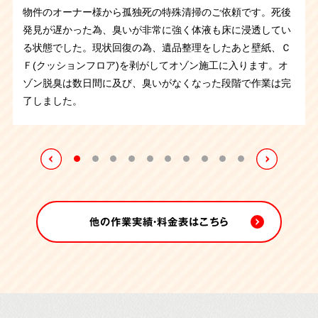
ットバス内のトイレで孤独死されとのことで、腐敗の痕が残
物件のオーナー様から孤独死の特殊清掃のご依頼です。死後
病気を患っていたお住まいの方が部屋やトイレを汚してしま
頼でした。ゴミが山積みになっており、死臭も残って害虫が
わずかに染み込んだ畳を撤去すると、幸いにも下地には及ん
るような格好で発見され、正座の状態だったそうです。大切
わずかにある程度です。体液が畳に染みついた畳を撤去する
そうですが、大量のゴミを溜め込んだ部屋でお亡くなりにな
生していました。
異臭が立ち込める中、汚染物を撤去し、室
っていました。薬剤などを使用し体液を除去していきます。
大阪府にあるマンション管理会社さまからの孤独死の特殊清
発見が遅かった為、臭いが非常に強く体液も床に浸透してい
って手に負えないと、ご親族から依頼がございました。
ご不
発生した状態でした。そんな中でも仕分け作業、搬出、特殊
でいなかったためほぼ元の状態に回復することができまし
にされていたと思われるフィギアが沢山飾られており、丁寧
と臭いがなくなり、作業後、消臭剤の噴霧にて作業終了いた
っていました。作業をしていると、ゴミではなく排泄物が入
内を空っぽにします。
同時にクリーニングも進め、一日で元
ご遺品の量は比較的少なく約3時間の作業で完了いたしまし
掃のご依頼です。臭いが非常に強く、マンションの入居者の
る状態でした。現状回復の為、遺品整理をしたあと壁紙、Ｃ
用になるお品物と傷んでしまった畳を撤去し、排せつ物など
清掃まで順に作業を進めていき、6時間程で作業が完了致し
た。作業前と作業後には噴霧消毒を行いました。
に整理させていただたきました。体液が染みついた畳は全て
しました。
った袋が大量に出てきたので故人さまは精神的な問題を抱え
の状態を取り戻すことができました。
た。
方にも影響が出ていたため緊急の対応が必要でした。すぐさ
Ｆ(クッションフロア)を剥がしてオゾン施工に入ります。オ
で汚れた箇所は専門のノウハウで徹底的に清掃いたしまし
ました。
撤去し、噴霧消毒を行って作業終了です。
ておられたのかもしれません。管理会社様も手に負えずお困
ま状況を把握し作業を行いました。現場にはハエが大量発
ゾン脱臭は数日間に及び、臭いがなくなった段階で作業は完
た。
りのようでしたので、無事に作業を完了できてよかったで
生。臭いが床や壁紙に染みついているので、汚染している箇
了しました。
す。
所を清掃・撤去して臭いの原因を取り除いていきます。その
後オゾン施工で脱臭。床や壁紙を戻してお引き渡しさせてい
ただきました。
他の作業実績・料金表はこちら