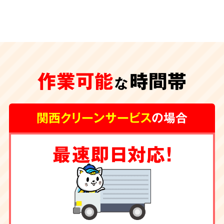
安心の
施工体制
特殊清掃が遅れ、臭いや汚れが内装の下地にま
作業可能
時間帯
な
で及んでしまうと、その根源を取り除く為に内
装工事が必要な場合もございます。
グループ会
関西クリーンサービス
の場合
社に工務店を有する弊社では清掃からリフォー
ムまで一手にお引き受け
しております。
最速即日対応！