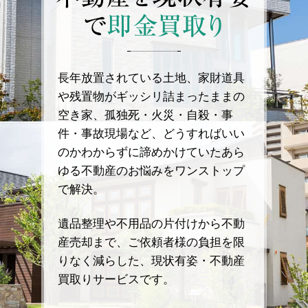
で
即金買取り
長年放置されている土地、家財道具
や残置物がギッシリ詰まったままの
空き家、孤独死・火災・自殺・事
件・事故現場など、どうすればいい
のかわからずに諦めかけていたあら
ゆる不動産のお悩みをワンストップ
で解決。
遺品整理や不用品の片付けから不動
産売却まで、ご依頼者様の負担を限
りなく減らした、現状有姿・不動産
買取りサービスです。