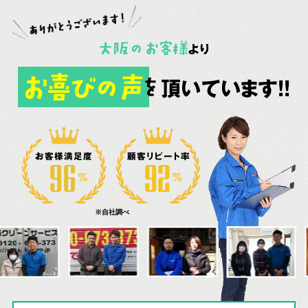
大阪
の
お客様
より
お喜びの声
頂いています!!
を
お客様満足度
顧客リピート率
※自社調べ