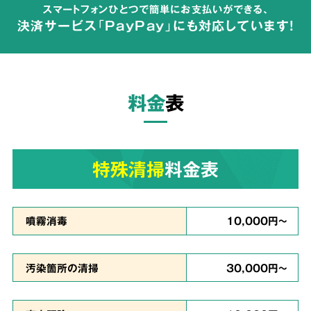
スマートフォンひとつで簡単にお支払いができる、
が広がらないよう配慮して体液や汚物の汚れを
決済サービス「PayPay」にも対応しています!
完全除去
し、除菌・洗浄・脱臭を行います。
料金
表
ご依頼者様の
気持ちに
3
寄り添った
対応
特殊清掃
料金表
真心を
噴霧消毒
10,000円～
込めて対応
汚染箇所の清掃
30,000円～