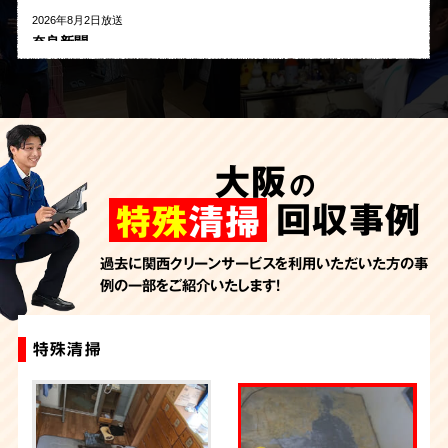
2026年8月2日放送
奈良新聞
2026年8月1日放送
河北新報
2026年7月27日放送
AbemaTV
大阪
の
2026年7月24日放送
朝日新聞
回収事例
特殊
清掃
2026年7月10日放送
季刊「宗教問題」
過去に関西クリーンサービスを利用いただいた方の事
例の一部をご紹介いたします！
2026年7月10日放送
東洋経済オンライン
2026年7月7日放送
特殊清掃
特殊清掃
特殊清掃
特殊清掃
特殊清掃
特殊清掃
特殊清掃
特殊清掃
特殊清掃
特殊清掃
FRIDAYデジタル
2026年7月6日放送
週刊循環経済新聞（7月6日号）
2026年7月4日放送