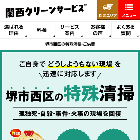
対応エリア
メニュー
選ばれる
サービス
お客様
よくある
料金
理由
案内
の声
質問
堺市西区の特殊清掃・ご供養
ご自身で
どうしようもない現場
を
迅速に対応します
特殊
清掃
堺
市
西
区
の
孤独死・自殺・事件・火事の現場を回復