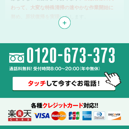
わって、大変な特殊清掃の速やかな作業開始に
努め、原状復帰を実現
いたします。
体液や汚物、雑菌の
2
除去・除菌・洗浄
通話料無料! 受付時間8:00～20:00（年中無休）
使用する
薬剤も
ご説明
各種
クレジットカード
対応!!
特殊清掃の経験豊富なスタッフが、
周辺へ汚染