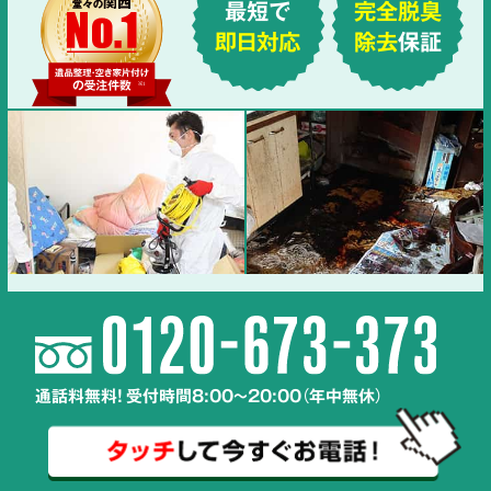
最短で
完全脱臭
即日対応
除去
保証
通話料無料! 受付時間8:00～20:00（年中無休）