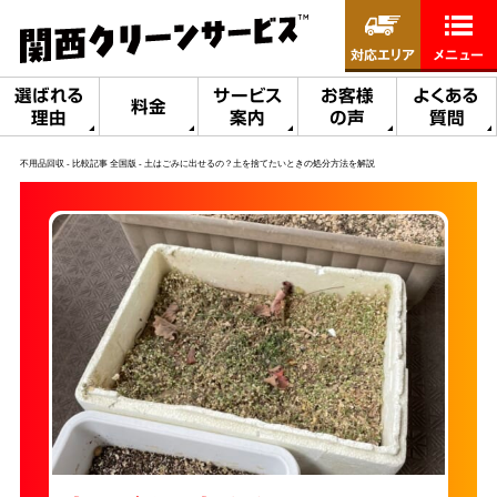
対応エリア
メニュー
選ばれる
サービス
お客様
よくある
料金
理由
案内
の声
質問
不用品回収
比較記事 全国版
土はごみに出せるの？土を捨てたいときの処分方法を解説