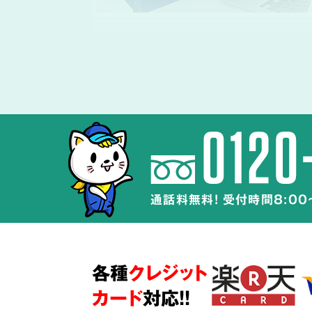
体液や汚物、雑
除去・除菌・洗浄
孤独死や事件・事故の現場では体液や
完全に取り除くことが最も重要です。
通話料無料! 受付時間8:00
特殊清掃の経験豊富なスタッフが、
周
広がらないよう配慮して体液や汚物の
除菌・洗浄・脱臭を行います。
各種
クレジット
また、当社が採用するオゾン脱臭・除
ウジ・ハエなどの害虫被害にも効果的
カード
対応!!