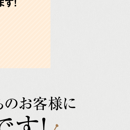
す!
ちのお客様に
です!