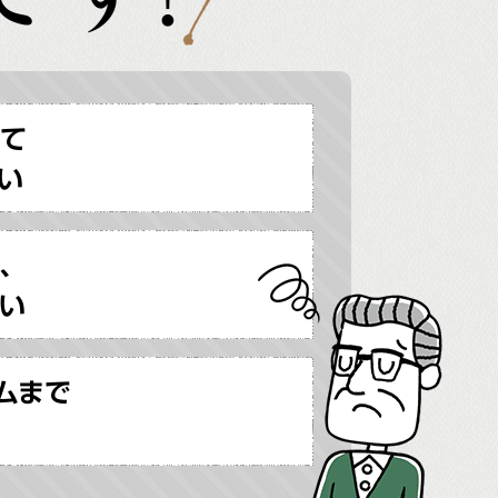
せて
い
、
い
ムまで