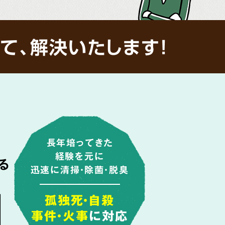
て、解決いたします!
長年培ってきた
経験を元に
る
迅速に清掃・除菌・脱臭
由
孤独死・自殺
事件・火事
に対応