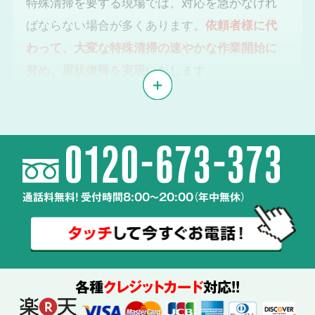
特殊清掃を要する現場では、対応を急がなけれ
ばならない場合が多くあります。
依頼者様に代
わって、大変な特殊清掃の速やかな作業開始に
努め、原状復帰を実現
いたします。
体液や汚物、雑菌の
2
除去・除菌・洗浄
通話料無料! 受付時間8:00～20:00（年中無休）
使用する
薬剤も
ご説明
各種
クレジットカード
対応!!