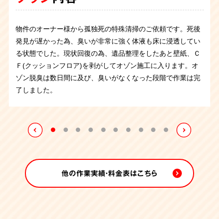
プラン
内容
物件の管理会社様から特殊清掃のご依頼を承りました。ユニ
今回は孤独死をされた故人さまの遺品整理と特殊清掃のご依
孤独死の特殊清掃のご依頼でしたが、臭いはは少なく体液が
ご遺族の方から孤独死の特殊清掃のご依頼です。机にもたれ
物件のオーナー様から孤独死の特殊清掃ご依頼です。臭いは
物件の管理会社さまよりご依頼頂きました。孤独死があった
玄関で亡くなられ、発見が遅れた為に体液が広がりウジが発
ットバス内のトイレで孤独死されとのことで、腐敗の痕が残
物件のオーナー様から孤独死の特殊清掃のご依頼です。死後
病気を患っていたお住まいの方が部屋やトイレを汚してしま
頼でした。ゴミが山積みになっており、死臭も残って害虫が
わずかに染み込んだ畳を撤去すると、幸いにも下地には及ん
るような格好で発見され、正座の状態だったそうです。大切
わずかにある程度です。体液が畳に染みついた畳を撤去する
そうですが、大量のゴミを溜め込んだ部屋でお亡くなりにな
生していました。
異臭が立ち込める中、汚染物を撤去し、室
っていました。薬剤などを使用し体液を除去していきます。
大阪府にあるマンション管理会社さまからの孤独死の特殊清
発見が遅かった為、臭いが非常に強く体液も床に浸透してい
って手に負えないと、ご親族から依頼がございました。
ご不
発生した状態でした。そんな中でも仕分け作業、搬出、特殊
でいなかったためほぼ元の状態に回復することができまし
にされていたと思われるフィギアが沢山飾られており、丁寧
と臭いがなくなり、作業後、消臭剤の噴霧にて作業終了いた
っていました。作業をしていると、ゴミではなく排泄物が入
内を空っぽにします。
同時にクリーニングも進め、一日で元
ご遺品の量は比較的少なく約3時間の作業で完了いたしまし
掃のご依頼です。臭いが非常に強く、マンションの入居者の
る状態でした。現状回復の為、遺品整理をしたあと壁紙、Ｃ
用になるお品物と傷んでしまった畳を撤去し、排せつ物など
清掃まで順に作業を進めていき、6時間程で作業が完了致し
た。作業前と作業後には噴霧消毒を行いました。
に整理させていただたきました。体液が染みついた畳は全て
しました。
った袋が大量に出てきたので故人さまは精神的な問題を抱え
の状態を取り戻すことができました。
た。
方にも影響が出ていたため緊急の対応が必要でした。すぐさ
Ｆ(クッションフロア)を剥がしてオゾン施工に入ります。オ
で汚れた箇所は専門のノウハウで徹底的に清掃いたしまし
ました。
撤去し、噴霧消毒を行って作業終了です。
ておられたのかもしれません。管理会社様も手に負えずお困
ま状況を把握し作業を行いました。現場にはハエが大量発
ゾン脱臭は数日間に及び、臭いがなくなった段階で作業は完
た。
りのようでしたので、無事に作業を完了できてよかったで
生。臭いが床や壁紙に染みついているので、汚染している箇
了しました。
す。
所を清掃・撤去して臭いの原因を取り除いていきます。その
後オゾン施工で脱臭。床や壁紙を戻してお引き渡しさせてい
ただきました。
他の作業実績・料金表はこちら