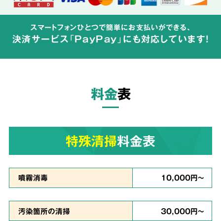
特殊清掃の経験豊富なスタッフが、
周辺へ汚染
スマートフォンひとつで簡単にお支払いができる、
が広がらないよう配慮して体液や汚物の汚れを
決済サービス「PayPay」にも対応しています!
完全除去
し、除菌・洗浄・脱臭を行います。
料金
表
ご依頼者様の
気持ちに
3
寄り添った
対応
特殊清掃
料金表
真心を
噴霧消毒
10,000円～
込めて対応
汚染箇所の清掃
30,000円～