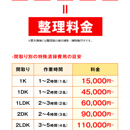
ありとあらゆる脱臭機を試したにもかかわらず
臭いが完全に取れずにお困りの時は、ぜひ当社
へご相談ください。弊社では
世界最高水準のオ
ゾン脱臭機をはじめ様々な専門機材を使用
して
-間取り別の特殊清掃費用の目安
います。
間取り
作業時間
料金
15,000
1～2
1K
円
～
時間（
1
名）
賃貸物件・ホテル
の
5
45,000
1～2
1DK
円
～
時間（
2
名）
客室も承ります
60,000
2～3
1LDK
円
～
時間（
2
名）
90,000
2～4
2DK
円
～
時間（
3
名）
110,000
3～5
2LDK
円
～
時間（
4
名）