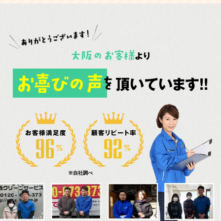
大阪
の
お客様
より
お喜びの声
頂いています!!
を
お客様満足度
顧客リピート率
※自社調べ