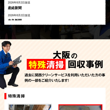
2026年8月2日放送
産経新聞
2026年8月2日放送
奈良新聞
2026年8月1日放送
河北新報
2026年7月27日放送
AbemaTV
大阪
の
2026年7月24日放送
朝日新聞
回収事例
特殊
清掃
2026年7月10日放送
季刊「宗教問題」
過去に関西クリーンサービスを利用いただいた方の事
例の一部をご紹介いたします！
2026年7月10日放送
東洋経済オンライン
2026年7月7日放送
特殊清掃
特殊清掃
特殊清掃
特殊清掃
特殊清掃
特殊清掃
特殊清掃
特殊清掃
特殊清掃
特殊清掃
FRIDAYデジタル
2026年7月6日放送