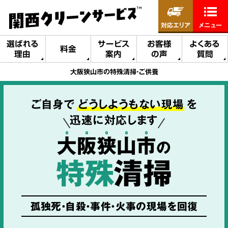
対応エリア
メニュー
選ばれる
サービス
お客様
よくある
料金
理由
案内
の声
質問
大阪狭山市の特殊清掃・ご供養
ご自身で
どうしようもない現場
を
迅速に対応します
大
阪
狭
山
市
の
特殊
清掃
孤独死・自殺・事件・火事の現場を回復