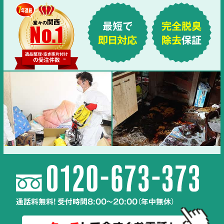
最短で
完全脱臭
即日対応
除去
保証
通話料無料! 受付時間8:00～20:00（年中無休）