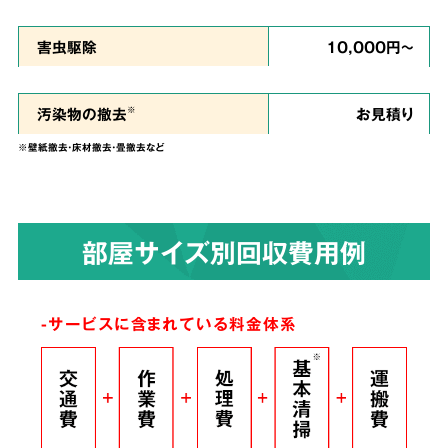
私たちは、
ご依頼者様のお気持ちに寄り添い、
害虫駆除
10,000円～
ご負担を少しでも軽くできるように、という思
い
で誠心誠意を尽くして作業させていただきま
汚染物の撤去
お見積り
※
す。
※壁紙撤去・床材撤去・畳撤去など
染みついたあらゆる臭いも
4
部屋サイズ別回収費用例
解決！
完全脱臭除去保証
-サービスに含まれている料金体系
根こそぎ
脱臭