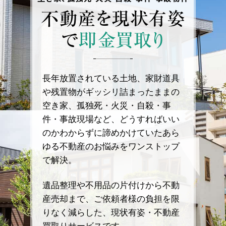
不動産を
現状有姿
で
即金買取り
長年放置されている土地、家財道具
や残置物がギッシリ詰まったままの
空き家、孤独死・火災・自殺・事
件・事故現場など、どうすればいい
のかわからずに諦めかけていたあら
ゆる不動産のお悩みをワンストップ
で解決。
遺品整理や不用品の片付けから不動
産売却まで、ご依頼者様の負担を限
りなく減らした、現状有姿・不動産
買取りサービスです。