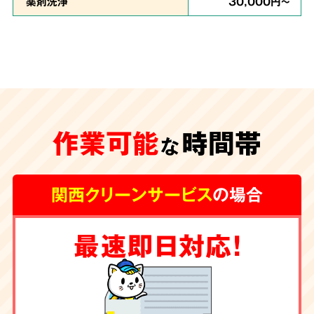
薬剤洗浄
30,000円～
安心の
施工体制
特殊清掃が遅れ、臭いや汚れが内装の下地にま
作業可能
時間帯
な
で及んでしまうと、その根源を取り除く為に内
装工事が必要な場合もございます。
グループ会
関西クリーンサービス
の場合
社に工務店を有する弊社では清掃からリフォー
ムまで一手にお引き受け
しております。
最速即日対応！