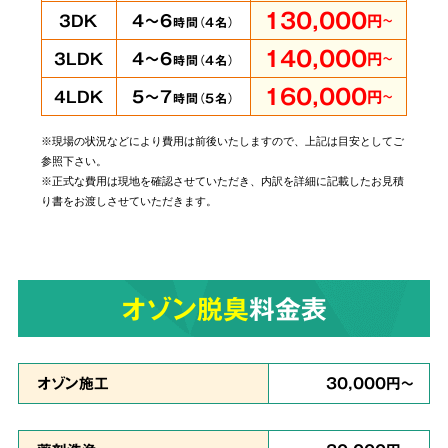
即時に
130,000
4～6
3DK
円
～
時間（
4
名）
対応可能
140,000
4～6
3LDK
円
～
時間（
4
名）
160,000
5～7
4LDK
円
～
時間（
5
名）
※現場の状況などにより費用は前後いたしますので、上記は目安としてご
当社では個人・法人のお客様に関わらずあらゆ
参照下さい。
るご依頼にお応えしております。
管理されてい
※正式な費用は現地を確認させていただき、内訳を詳細に記載したお見積
り書をお渡しさせていただきます。
る賃貸物件やホテルでの事件事故による特殊殊
清掃もお任せ
ください。
オゾン脱臭
料金表
原状回復・復旧工事
など
6
リフォームも対応
オゾン施工
30,000円～