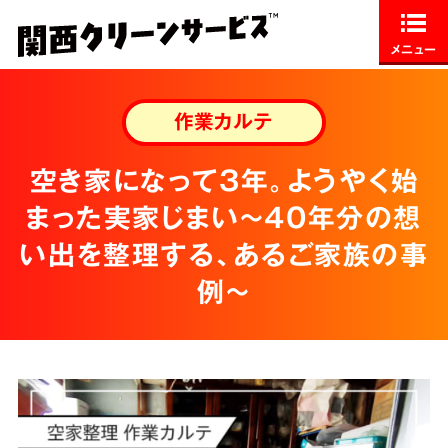
メニュー
作業カルテ
空き家になって3年。ようやく始
まった実家じまい～40年分の想
い出を整理する、あるご家族の事
例～