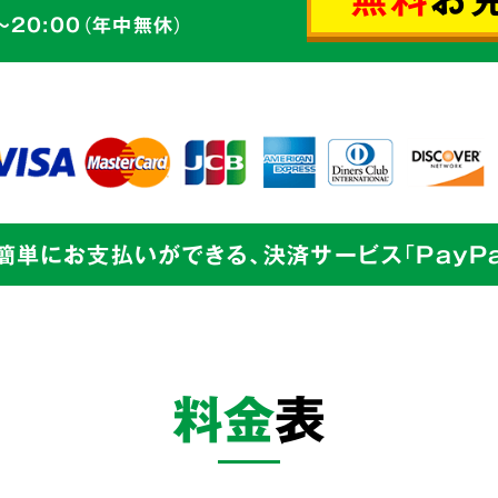
ゴミの片づけ
～20:00（年中無休）
切丁寧な
からのご依頼も、
せて頂きます。
簡単にお支払いができる、決済サービス「PayPa
業界最
目指し
料金
表
私たちは
片づけで
余計な
までをワンストッ
コストを徹底