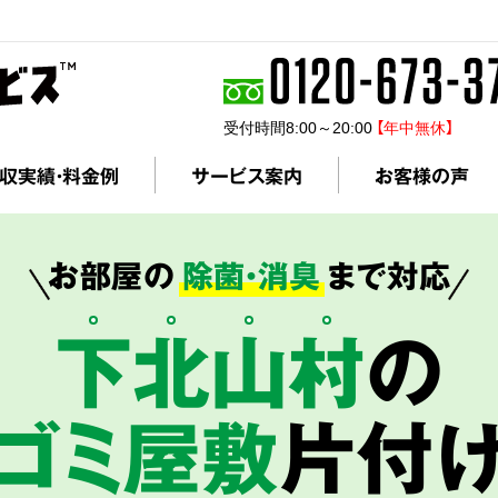
受付時間8:00～20:00
【年中無休】
収実績・料金例
サービス案内
お客様の声
お部屋の
除菌・消臭
まで対応
下
北
山
村
の
ゴミ屋敷
片付