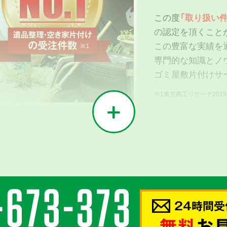
この度
「取り扱い件
の認定を頂くこと
この豊富な実績を
専門的な知識とノ
ゴミ屋敷片付けサ
※1東京商工リサーチ201
02
う
24時間受
密接に
無料
お