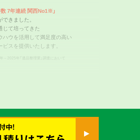
数 7年連続 関西No1※」
ができました。
通じて培ってきた
ウハウを活用して満足度の高い
ービスを提供いたします。
9年～2025年「遺品整理業」調査において
付中!
真心を
見積りはこちら