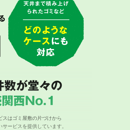
で
天井まで積み上げ
られたゴミなど
る
由
どのような
ケース
にも
対応
件数が堂々の
関西No.1
ビスはゴミ屋敷の片づけから
いサービスを提供しています。