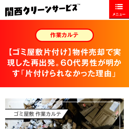
メニュー
作業カルテ
【ゴミ屋敷片付け】物件売却で実
現した再出発。60代男性が明か
す「片付けられなかった理由」