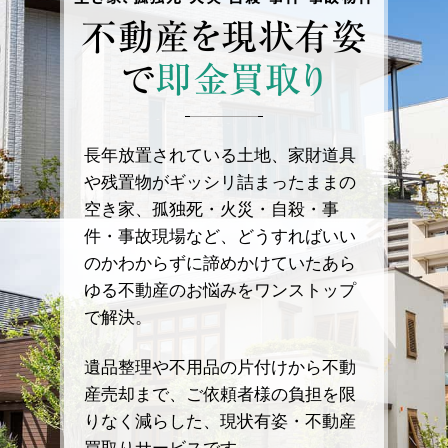
不動産を
現状有姿
で
即金買取り
長年放置されている土地、家財道具
や残置物がギッシリ詰まったままの
空き家、孤独死・火災・自殺・事
件・事故現場など、どうすればいい
のかわからずに諦めかけていたあら
ゆる不動産のお悩みをワンストップ
で解決。
遺品整理や不用品の片付けから不動
産売却まで、ご依頼者様の負担を限
りなく減らした、現状有姿・不動産
買取りサービスです。