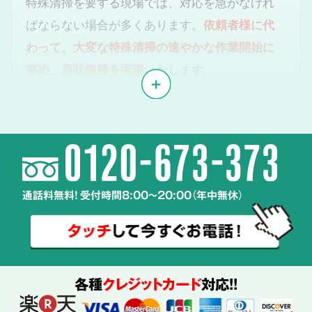
特殊清掃を要する現場では、対応を急がなけれ
ばならない場合が多くあります。
依頼者様に代
わって、大変な特殊清掃の速やかな作業開始に
努め、原状復帰を実現
いたします。
体液や汚物、雑菌の
2
除去・除菌・洗浄
通話料無料! 受付時間8:00～20:00（年中無休）
使用する
薬剤も
ご説明
各種
クレジットカード
対応!!