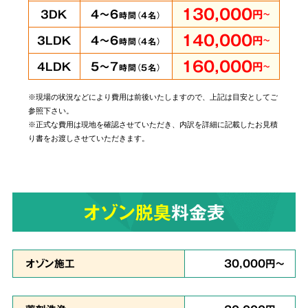
即時に
130,000
4～6
3DK
円
～
時間（
4
名）
対応可能
140,000
4～6
3LDK
円
～
時間（
4
名）
160,000
5～7
4LDK
円
～
時間（
5
名）
※現場の状況などにより費用は前後いたしますので、上記は目安としてご
当社では個人・法人のお客様に関わらずあらゆ
参照下さい。
るご依頼にお応えしております。
管理されてい
※正式な費用は現地を確認させていただき、内訳を詳細に記載したお見積
り書をお渡しさせていただきます。
る賃貸物件やホテルでの事件事故による特殊殊
清掃もお任せ
ください。
オゾン脱臭
料金表
原状回復・復旧工事
など
6
リフォームも対応
オゾン施工
30,000円～