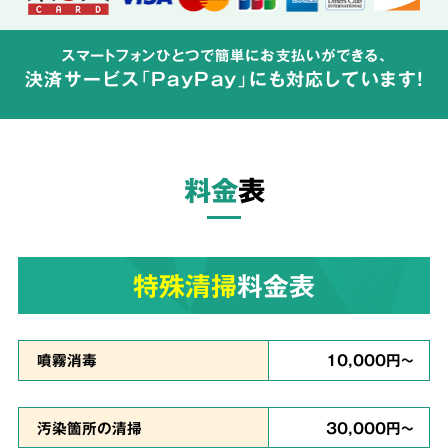
特殊清掃の経験豊富なスタッフが、
周辺へ汚染
スマートフォンひとつで簡単にお支払いができる、
が広がらないよう配慮して体液や汚物の汚れを
決済サービス「PayPay」にも対応しています!
完全除去
し、除菌・洗浄・脱臭を行います。
料金
表
ご依頼者様の
気持ちに
3
寄り添った
対応
特殊清掃
料金表
真心を
噴霧消毒
10,000円～
込めて対応
汚染箇所の清掃
30,000円～