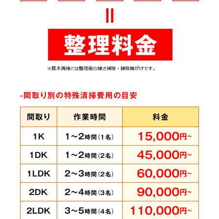
ありとあらゆる脱臭機を試したにもかかわらず
臭いが完全に取れずにお困りの時は、ぜひ当社
へご相談ください。弊社では
世界最高水準のオ
ゾン脱臭機をはじめ様々な専門機材を使用
して
-間取り別の特殊清掃費用の目安
います。
間取り
作業時間
料金
15,000
1～2
1K
円
～
時間（
1
名）
賃貸物件・ホテル
の
5
45,000
1～2
1DK
円
～
時間（
2
名）
客室も承ります
60,000
2～3
1LDK
円
～
時間（
2
名）
90,000
2～4
2DK
円
～
時間（
3
名）
110,000
3～5
2LDK
円
～
時間（
4
名）