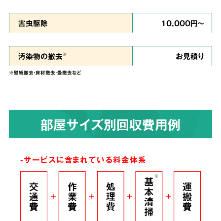
私たちは、
ご依頼者様のお気持ちに寄り添い、
害虫駆除
10,000円～
ご負担を少しでも軽くできるように、という思
い
で誠心誠意を尽くして作業させていただきま
汚染物の撤去
お見積り
※
す。
※壁紙撤去・床材撤去・畳撤去など
染みついたあらゆる臭いも
4
部屋サイズ別回収費用例
解決！
完全脱臭除去保証
-サービスに含まれている料金体系
根こそぎ
脱臭