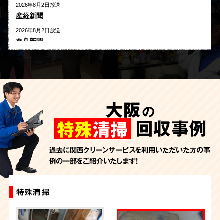
2026年8月2日放送
産経新聞
2026年8月2日放送
奈良新聞
2026年8月1日放送
河北新報
2026年7月27日放送
AbemaTV
大阪
の
2026年7月24日放送
朝日新聞
回収事例
特殊
清掃
2026年7月10日放送
季刊「宗教問題」
過去に関西クリーンサービスを利用いただいた方の事
例の一部をご紹介いたします！
2026年7月10日放送
東洋経済オンライン
2026年7月7日放送
特殊清掃
特殊清掃
特殊清掃
特殊清掃
特殊清掃
特殊清掃
特殊清掃
特殊清掃
特殊清掃
特殊清掃
FRIDAYデジタル
2026年7月6日放送