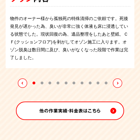
プラン
内容
物件の管理会社様から特殊清掃のご依頼を承りました。ユニ
今回は孤独死をされた故人さまの遺品整理と特殊清掃のご依
孤独死の特殊清掃のご依頼でしたが、臭いはは少なく体液が
ご遺族の方から孤独死の特殊清掃のご依頼です。机にもたれ
物件のオーナー様から孤独死の特殊清掃ご依頼です。臭いは
物件の管理会社さまよりご依頼頂きました。孤独死があった
玄関で亡くなられ、発見が遅れた為に体液が広がりウジが発
ットバス内のトイレで孤独死されとのことで、腐敗の痕が残
物件のオーナー様から孤独死の特殊清掃のご依頼です。死後
病気を患っていたお住まいの方が部屋やトイレを汚してしま
頼でした。ゴミが山積みになっており、死臭も残って害虫が
わずかに染み込んだ畳を撤去すると、幸いにも下地には及ん
るような格好で発見され、正座の状態だったそうです。大切
わずかにある程度です。体液が畳に染みついた畳を撤去する
そうですが、大量のゴミを溜め込んだ部屋でお亡くなりにな
生していました。
異臭が立ち込める中、汚染物を撤去し、室
っていました。薬剤などを使用し体液を除去していきます。
大阪府にあるマンション管理会社さまからの孤独死の特殊清
発見が遅かった為、臭いが非常に強く体液も床に浸透してい
って手に負えないと、ご親族から依頼がございました。
ご不
発生した状態でした。そんな中でも仕分け作業、搬出、特殊
でいなかったためほぼ元の状態に回復することができまし
にされていたと思われるフィギアが沢山飾られており、丁寧
と臭いがなくなり、作業後、消臭剤の噴霧にて作業終了いた
っていました。作業をしていると、ゴミではなく排泄物が入
内を空っぽにします。
同時にクリーニングも進め、一日で元
ご遺品の量は比較的少なく約3時間の作業で完了いたしまし
掃のご依頼です。臭いが非常に強く、マンションの入居者の
る状態でした。現状回復の為、遺品整理をしたあと壁紙、Ｃ
用になるお品物と傷んでしまった畳を撤去し、排せつ物など
清掃まで順に作業を進めていき、6時間程で作業が完了致し
た。作業前と作業後には噴霧消毒を行いました。
に整理させていただたきました。体液が染みついた畳は全て
しました。
った袋が大量に出てきたので故人さまは精神的な問題を抱え
の状態を取り戻すことができました。
た。
方にも影響が出ていたため緊急の対応が必要でした。すぐさ
Ｆ(クッションフロア)を剥がしてオゾン施工に入ります。オ
で汚れた箇所は専門のノウハウで徹底的に清掃いたしまし
ました。
撤去し、噴霧消毒を行って作業終了です。
ておられたのかもしれません。管理会社様も手に負えずお困
ま状況を把握し作業を行いました。現場にはハエが大量発
ゾン脱臭は数日間に及び、臭いがなくなった段階で作業は完
た。
りのようでしたので、無事に作業を完了できてよかったで
生。臭いが床や壁紙に染みついているので、汚染している箇
了しました。
す。
所を清掃・撤去して臭いの原因を取り除いていきます。その
後オゾン施工で脱臭。床や壁紙を戻してお引き渡しさせてい
ただきました。
他の作業実績・料金表はこちら