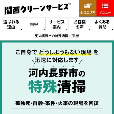
対応エリア
メニュー
選ばれる
サービス
お客様
よくある
料金
理由
案内
の声
質問
河内長野市の特殊清掃・ご供養
ご自身で
どうしようもない現場
を
迅速に対応します
河
内
長
野
市
の
特殊
清掃
孤独死・自殺・事件・火事の現場を回復