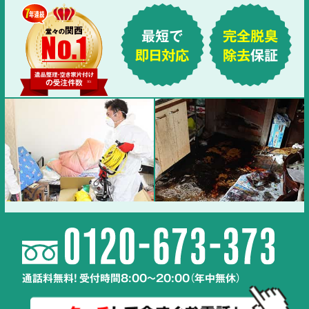
最短で
完全脱臭
即日対応
除去
保証
通話料無料! 受付時間8:00～20:00（年中無休）