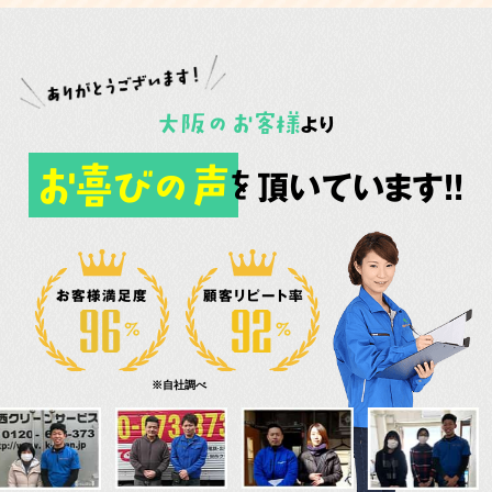
大阪
の
お客様
より
お喜びの声
頂いています!!
を
お客様満足度
顧客リピート率
※自社調べ