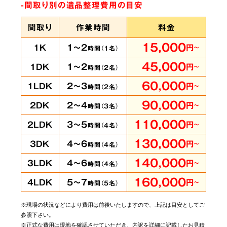
-間取り別の遺品整理費用の目安
間取り
作業時間
料金
15,000
1～2
1K
円
～
時間（
1
名）
45,000
1～2
1DK
円
～
時間（
2
名）
60,000
2～3
1LDK
円
～
時間（
2
名）
90,000
2～4
2DK
円
～
時間（
3
名）
110,000
3～5
2LDK
円
～
時間（
4
名）
130,000
4～6
3DK
円
～
時間（
4
名）
140,000
4～6
3LDK
円
～
時間（
4
名）
160,000
5～7
4LDK
円
～
時間（
5
名）
※現場の状況などにより費用は前後いたしますので、上記は目安としてご
参照下さい。
※正式な費用は現地を確認させていただき、内訳を詳細に記載したお見積