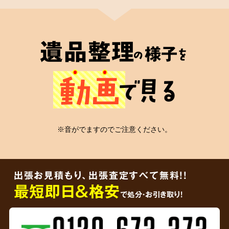
2
遺品整理士
が在籍
遺品整理
様子
の
を
心の絆
動画
で見る
安心の証
※音がでますのでご注意ください。
弊社には遺品整理士の有資格者が在籍
してお
り、信頼していただける適切なかたちの遺品整
出張お見積もり、出張査定すべて無料!!
理をご依頼者様に届けることをお約束します。
最短即日＆格安
で処分・お引き取り！
3
ご遺品を
その場で買取査定