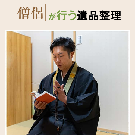
行う
遺品整理
が