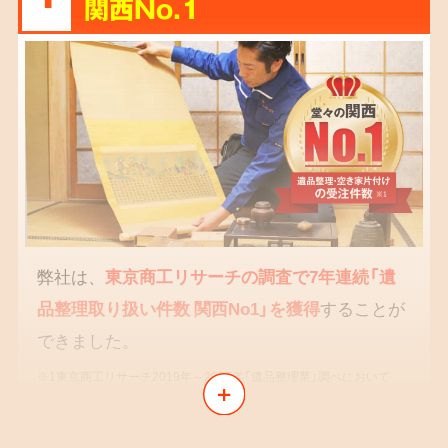
関西No.1
弊社は、
東京商工リサーチの調査で7年連続「遺
品整理取り扱い件数 関西No1」を獲得
することが
できました。
※1東京商工リサーチ2019年～2025年「遺品整理業」調べにおいて