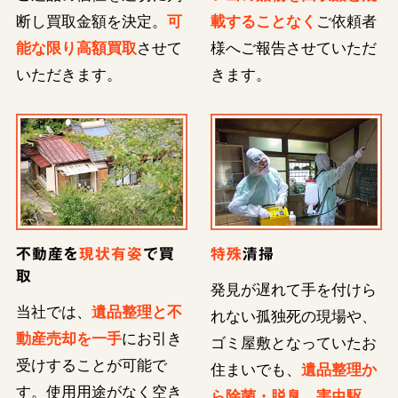
断し買取金額を決定。
可
載することなく
ご依頼者
能な限り高額買取
させて
様へご報告させていただ
いただきます。
きます。
不動産を
現状有姿
で買
特殊
清掃
取
発見が遅れて手を付けら
当社では、
遺品整理と不
れない孤独死の現場や、
動産売却を一手
にお引き
ゴミ屋敷となっていたお
受けすることが可能で
住まいでも、
遺品整理か
す。使用用途がなく空き
ら除菌・脱臭、害虫駆