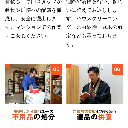
荷物も、専門スタッフが
通路の清掃を行い、きれ
建物や近隣への配慮を徹
いに整えてお返ししま
底し、安全に搬出しま
す。ハウスクリーニン
弊社では
故人様とご依頼者様の想いに応えるこ
す。マンションでの作業
グ・害虫駆除・庭木の剪
とを第一
としています。遠方にお住まいのご親
もご安心ください。
定なども承っておりま
族への形見分や遺品のご供養など、どのような
す。
細かなご要望も遠慮せずにお伝えください。
6
05
06
あらゆる状況
に対応
特殊清掃
徹底した分別
リユース
ご遺族の想い
に寄り添う
不用品
の処分
遺品の
供養
にも対応