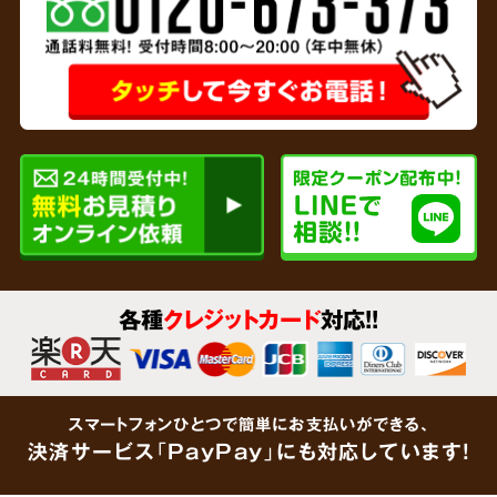
専門家と
連携
リサイクルショップを運営している弊社では、
各種
クレジットカード
対応!!
貴金属、家財など形見分けが不要なあらゆるご
遺品をその場で買取査定
いたします。企業で連
携している鑑定士が大切なご遺品をしっかりと
スマートフォンひとつで簡単にお支払いができる、
鑑定します。「買取できるものがあるかわからな
決済サービス「PayPay」にも対応しています!
い」という場合でも、思わぬ金額がつくケース