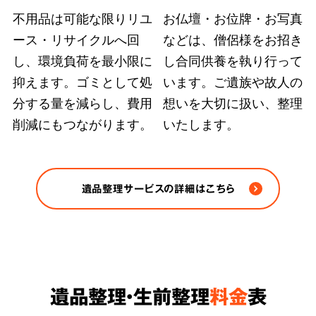
不用品は可能な限りリユ
お仏壇・お位牌・お写真
ース・リサイクルへ回
などは、僧侶様をお招き
弊社ではどのような状況の遺品整理も、故人の
し、環境負荷を最小限に
し合同供養を執り行って
大切にされていた品物や重要書類を探し出す手
抑えます。ゴミとして処
います。ご遺族や故人の
段を尽くします。また、
部屋の完全清掃、脱臭
分する量を減らし、費用
想いを大切に扱い、整理
削減にもつながります。
いたします。
除菌など、原状回復のおすすめ方法をご案内
さ
せていただきます。
※ゴミや不用品の処分は各自治体の条例/法令に
遺品整理サービスの詳細はこちら
従い適正に処分します。
遺品整理・生前整理
料金
表