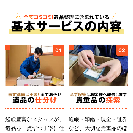
も。査定は無料で、買取金額をご依頼料へと反
映させることで遺品整理にかかる費用を安く抑
全てコミコミ！
遺品整理に含まれている
基
本
サービスの内容
えることが可能です。
ご遺族様の気持ちに
4
01
02
寄り添う
丁寧な作業
事前準備は不要!
全てお任せ
必ず保管
しお客様へ報告します
徹底した
遺品の
仕分け
貴重品の
探索
人材育成
経験豊富なスタッフが、
通帳・印鑑・現金・証券
遺品を一点ずつ丁寧に仕
など、大切な貴重品のほ