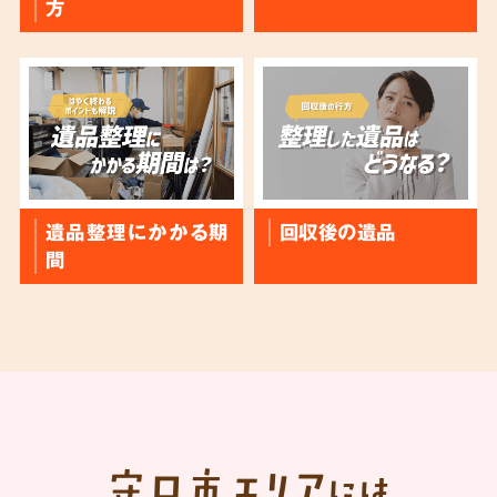
方
遺品整理にかかる期
回収後の遺品
間
守口市
エリア
には