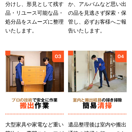
分けし、形見として残す
か、アルバムなど思い出
ご遺族の気持ちに寄り添い、どんなに小さな品
品・リユース可能な品・
の品を見逃さず探索・保
物も誠意をもって丁寧に扱うこと
が、ご依頼者
処分品をスムーズに整理
管し、必ずお客様へご報
様に安心を届けると信じています。そのために
いたします。
告いたします。
弊社では、スタッフ個々の遺品整理に求められ
る人材教育に取り組んでいます。
03
04
5
形見分け・ご供養
に対応
プロの技術
で安全に作業
室内と搬出経路
の掃き掃除
搬出
作業
簡易
清掃
合同供養
に対応
大型家具や家電など重い
遺品整理後は室内や搬出