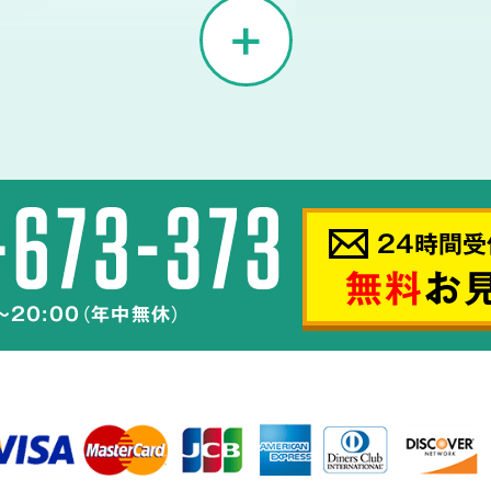
02
菌の
24時間受
汚物などの汚れを
無料
お
～20:00（年中無休）
辺へ汚染が
汚れを完全除去
し、
菌技術は、
です。