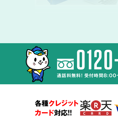
体液や汚物、雑
除去・除菌・洗浄
孤独死や事件・事故の現場では体液や
完全に取り除くことが最も重要です。
通話料無料! 受付時間8:00
特殊清掃の経験豊富なスタッフが、
周
広がらないよう配慮して体液や汚物の
除菌・洗浄・脱臭を行います。
各種
クレジット
また、当社が採用するオゾン脱臭・除
ウジ・ハエなどの害虫被害にも効果的
カード
対応!!