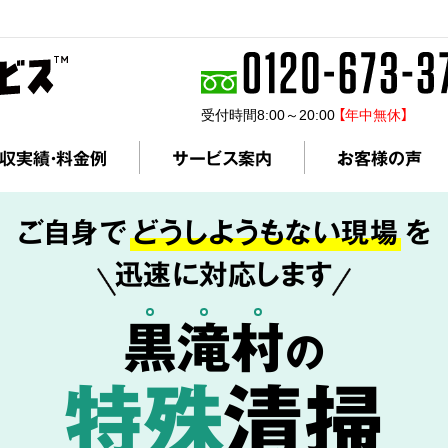
受付時間8:00～20:00
【年中無休】
収実績・料金例
サービス案内
お客様の声
ご自身で
どうしようもない現場
を
迅速に対応します
黒
滝
村
の
特殊
清掃