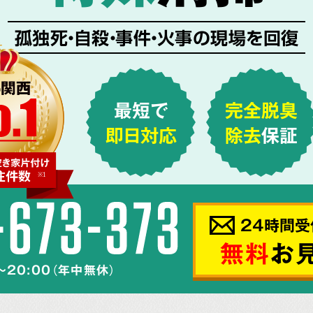
孤独死・自殺・事件・火事の現場を回復
最短で
完全脱臭
即日対応
除去
保証
24時間受
無料
お
～20:00（年中無休）