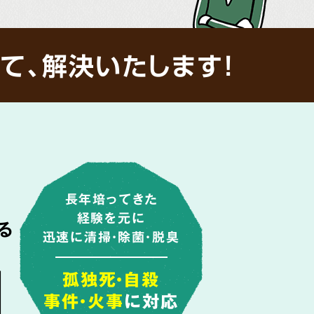
て、解決いたします!
長年培ってきた
経験を元に
る
迅速に清掃・除菌・脱臭
由
孤独死・自殺
事件・火事
に対応