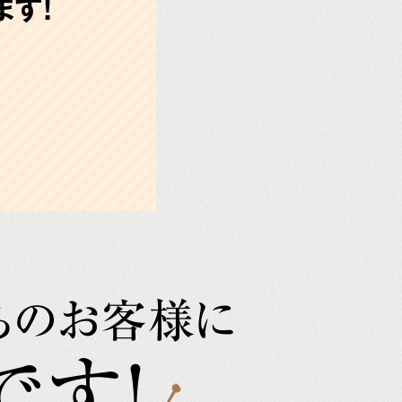
す!
ちのお客様に
です!