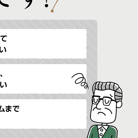
せて
い
、
い
ムまで