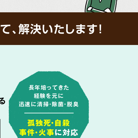
て、解決いたします!
長年培ってきた
経験を元に
る
迅速に清掃・除菌・脱臭
由
孤独死・自殺
事件・火事
に対応