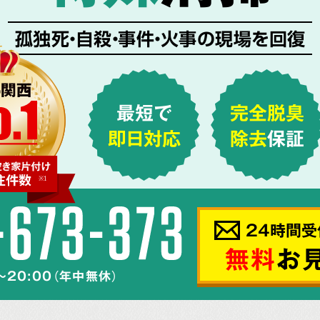
孤独死・自殺・事件・火事の現場を回復
最短で
完全脱臭
即日対応
除去
保証
24時間受
無料
お
～20:00（年中無休）