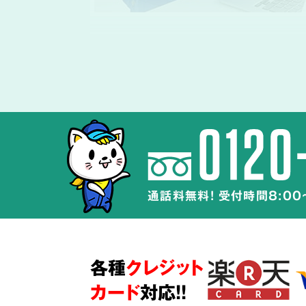
体液や汚物、雑
除去・除菌・洗浄
孤独死や事件・事故の現場では体液や
完全に取り除くことが最も重要です。
通話料無料! 受付時間8:00
特殊清掃の経験豊富なスタッフが、
周
広がらないよう配慮して体液や汚物の
除菌・洗浄・脱臭を行います。
各種
クレジット
また、当社が採用するオゾン脱臭・除
ウジ・ハエなどの害虫被害にも効果的
カード
対応!!