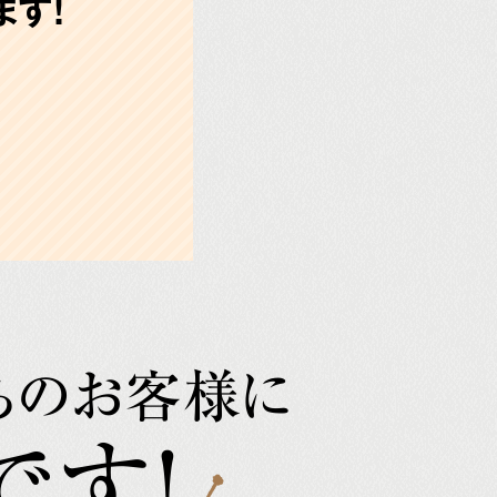
す!
ちのお客様に
です!