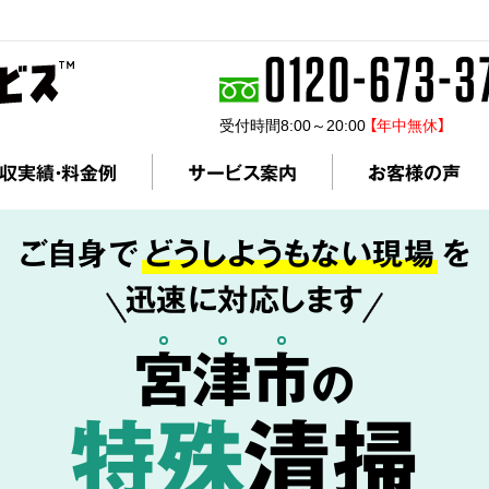
受付時間8:00～20:00
【年中無休】
収実績・料金例
サービス案内
お客様の声
ご自身で
どうしようもない現場
を
迅速に対応します
宮
津
市
の
特殊
清掃