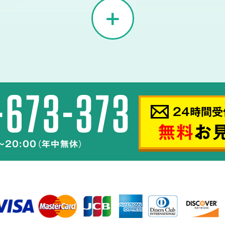
02
菌の
24時間受
汚物などの汚れを
無料
お
～20:00（年中無休）
辺へ汚染が
汚れを完全除去
し、
菌技術は、
です。