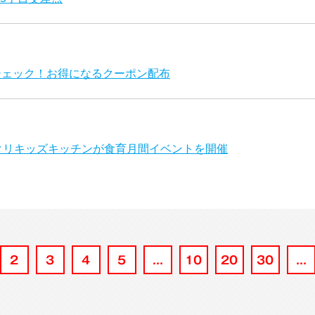
要チェック！お得になるクーポン配布
ンクリキッズキッチンが食育月間イベントを開催
2
3
4
5
...
10
20
30
...