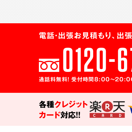
電話・出張お見積もり、出張
通話料無料! 受付時間8:00～20:0
各種
クレジット
カード
対応!!