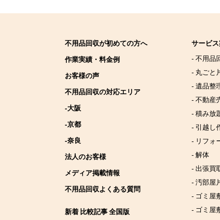
不用品回収が初めての方へ
サービス
- 不用品
作業実績・料金例
- 丸ごと
お客様の声
- 遺品整
不用品回収の対応エリア
- 不動産
-大阪
- 積み
-京都
- 引越し
-奈良
- リフォ
- 解体
法人のお客様
- 出張買
メディア掲載情報
- 汚部屋
不用品回収よくある質問
- ゴミ
- ゴミ屋
新着 比較記事 全国版