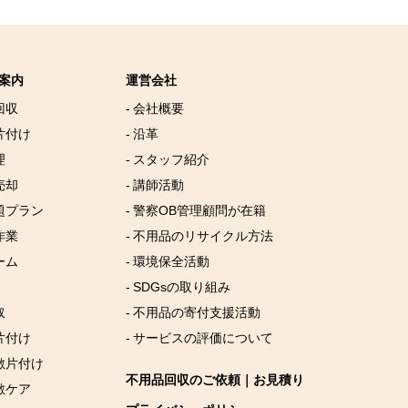
案内
運営会社
回収
- 会社概要
片付け
- 沿革
理
- スタッフ紹介
売却
- 講師活動
放題プラン
- 警察OB管理顧問が在籍
作業
- 不用品のリサイクル方法
ーム
- 環境保全活動
- SDGsの取り組み
取
- 不用品の寄付支援活動
片付け
- サービスの評価について
屋敷片付け
不用品回収のご依頼｜お見積り
敷ケア