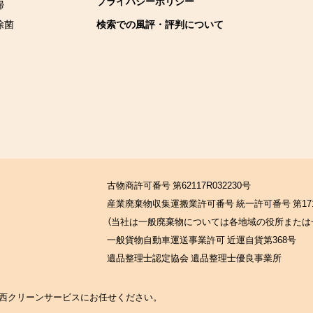
プライバシーポリシー
掃
除菌
検索での風評・評判について
古物商許可番号 第62117R032230号
産業廃棄物収集運搬業許可番号 統一許可番号 第171
（当社は一般廃棄物については各地域の役所または
一般貨物自動車運送事業許可 近運自貨第368号
遺品整理士認定協会 遺品整理士優良事業所
の関西クリーンサービスにお任せください。