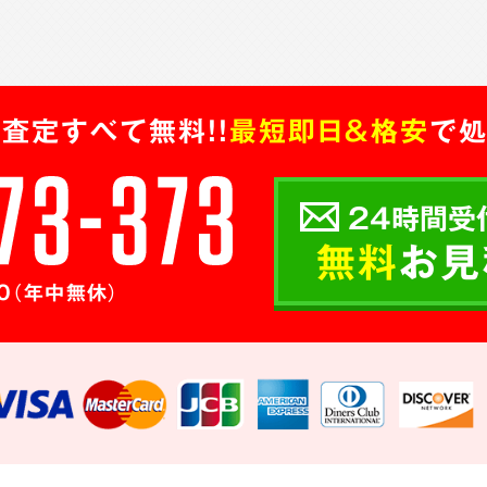
査定すべて無料!!
最短即日＆格安
で処
24時間受
無料
お見
0（年中無休）