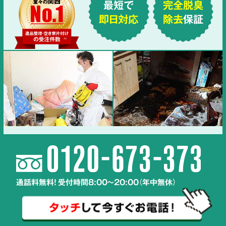
最短で
完全脱臭
即日対応
除去
保証
通話料無料! 受付時間8:00～20:00（年中無休）