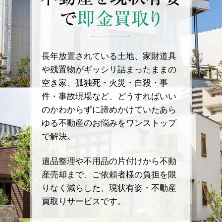
で
即金買取り
長年放置されている土地、家財道具
や残置物がギッシリ詰まったままの
空き家、孤独死・火災・自殺・事
件・事故現場など、どうすればいい
のかわからずに諦めかけていたあら
ゆる不動産のお悩みをワンストップ
で解決。
遺品整理や不用品の片付けから不動
産売却まで、ご依頼者様の負担を限
りなく減らした、現状有姿・不動産
買取りサービスです。