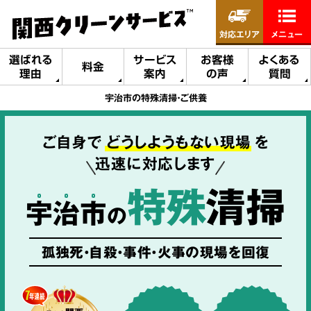
対応エリア
メニュー
選ばれる
サービス
お客様
よくある
料金
理由
案内
の声
質問
宇治市の特殊清掃・ご供養
ご自身で
どうしようもない現場
を
迅速に対応します
特殊
清掃
宇
治
市
の
孤独死・自殺・事件・火事の現場を回復