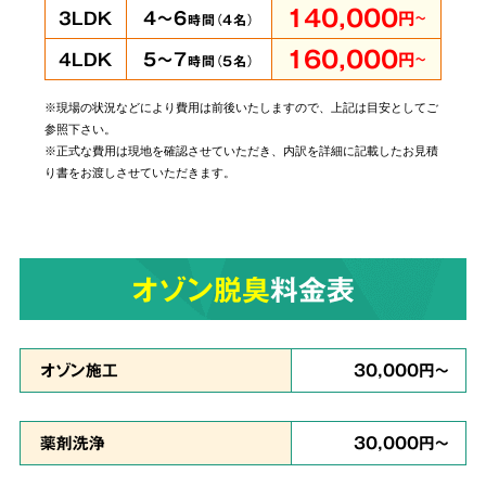
140,000
4～6
3LDK
円
～
時間（
4
名）
160,000
5～7
4LDK
円
～
時間（
5
名）
※現場の状況などにより費用は前後いたしますので、上記は目安としてご
当社では個人・法人のお客様に関わらずあらゆ
参照下さい。
るご依頼にお応えしております。
管理されてい
※正式な費用は現地を確認させていただき、内訳を詳細に記載したお見積
り書をお渡しさせていただきます。
る賃貸物件やホテルでの事件事故による特殊殊
清掃もお任せ
ください。
オゾン脱臭
料金表
原状回復・復旧工事
など
6
リフォームも対応
オゾン施工
30,000円～
薬剤洗浄
30,000円～