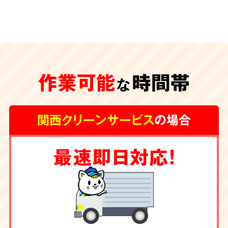
安心の
施工体制
特殊清掃が遅れ、臭いや汚れが内装の下地にま
作業可能
時間帯
な
で及んでしまうと、その根源を取り除く為に内
装工事が必要な場合もございます。
グループ会
関西クリーンサービス
の場合
社に工務店を有する弊社では清掃からリフォー
ムまで一手にお引き受け
しております。
最速即日対応！