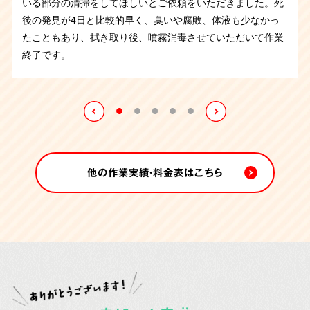
いる部分の清掃をしてほしいとご依頼をいただきました。死
京都府のお客さまより、ゴミ屋敷で孤独死されたというご依
ここ最近、ゴミ屋敷で孤独死されたというご依頼がいくつか
くなられたようで臭いがある状態でした。しかし、布団やベ
後の発見が4日と比較的早く、臭いや腐敗、体液も少なかっ
トイレでの孤独死、特殊清掃作業です。死後発見が遅かった
頼を受け、片付けに伴い遺品整理と特殊清掃を承りました。
ありましたが、コチラも同じ状況です。
しかし今回は丸2日
ッドを運び出して片付けていくうちに臭いはやわらぎ、作業
たこともあり、拭き取り後、噴霧消毒させていただいて作業
ので腐敗が進行し体液が下地にも広がっていました。異臭も
孤独死現場ということで特殊清掃と遺品整理、そして部屋の
の作業となり特に大変でした。
ご遺体は死後すぐに搬送され
後に噴霧消毒させていただきました。作業中に出てきたお写
終了です。
発生していたので体液が染みた床など汚染箇所は全て取り払
片付けをさせていただきました。現場は刺激臭と大量の害虫
たとの事で孤独死の現場特有の異臭はありませんでしたがゴ
真など思い入れのあるご遺品はご親族さまにお渡しさせてい
ってオゾン施工を行うことになりました。作業が終わるとご
が繁殖していたので大変な作業になりました。丸2日かけて
ミの中に大量の害虫が繁殖していたのです。
1日目は害虫が
ただきました。
親族さまから「ありがとう」とお言葉を頂戴しました。
の作業となりましたが無事に終えることが出来ました。
動き回る中で片付け、作業終了後に害虫駆除剤を燻煙し、2
日目の作業に入りました。
他の作業実績・料金表はこちら