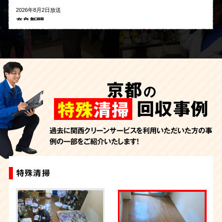
2026年8月2日放送
奈良新聞
2026年8月1日放送
河北新報
2026年7月27日放送
AbemaTV
京都
の
2026年7月24日放送
朝日新聞
回収事例
特殊
清掃
2026年7月10日放送
季刊「宗教問題」
過去に関西クリーンサービスを利用いただいた方の事
例の一部をご紹介いたします！
2026年7月10日放送
東洋経済オンライン
2026年7月7日放送
特殊清掃
特殊清掃+ゴミ屋敷片付け
特殊清掃
特殊清掃
特殊清掃
FRIDAYデジタル
2026年7月6日放送
週刊循環経済新聞（7月6日号）
2026年7月4日放送