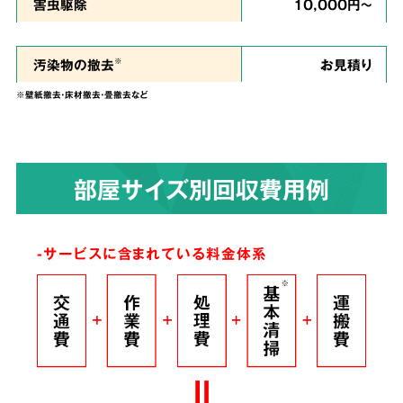
私たちは、
ご依頼者様のお気持ちに寄り添い、
害虫駆除
10,000円～
ご負担を少しでも軽くできるように、という思
い
で誠心誠意を尽くして作業させていただきま
汚染物の撤去
お見積り
※
す。
※壁紙撤去・床材撤去・畳撤去など
染みついたあらゆる臭いも
4
部屋サイズ別回収費用例
解決！
完全脱臭除去保証
-サービスに含まれている料金体系
根こそぎ
脱臭