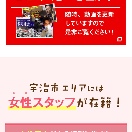
宇治市
エリア
には
女性スタッフ
が在籍！