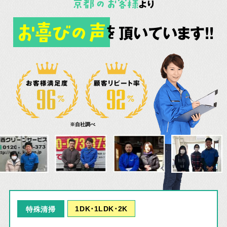
京都
の
お客様
より
お喜びの声
頂いています!!
を
お客様満足度
顧客リピート率
※自社調べ
1DK･1LDK･2K
特殊清掃