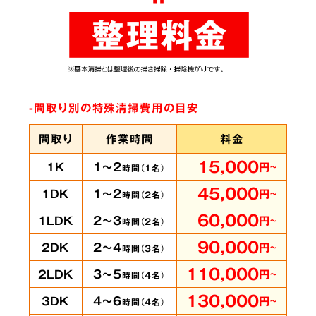
ありとあらゆる脱臭機を試したにもかかわらず
臭いが完全に取れずにお困りの時は、ぜひ当社
へご相談ください。弊社では
世界最高水準のオ
ゾン脱臭機をはじめ様々な専門機材を使用
して
-間取り別の特殊清掃費用の目安
います。
間取り
作業時間
料金
15,000
1～2
1K
円
～
時間（
1
名）
賃貸物件・ホテル
の
5
45,000
1～2
1DK
円
～
時間（
2
名）
客室も承ります
60,000
2～3
1LDK
円
～
時間（
2
名）
90,000
2～4
2DK
円
～
時間（
3
名）
110,000
3～5
2LDK
円
～
時間（
4
名）
即時に
130,000
4～6
3DK
円
～
時間（
4
名）
対応可能