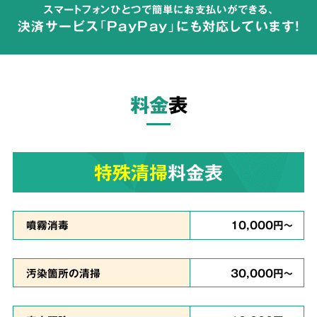
スマートフォンひとつで簡単にお支払いができる、
が広がらないよう配慮して体液や汚物の汚れを
決済サービス「PayPay」にも対応しています!
完全除去
し、除菌・洗浄・脱臭を行います。
料金
表
ご依頼者様の
気持ちに
3
寄り添った
対応
特殊清掃
料金表
真心を
噴霧消毒
10,000円～
込めて対応
汚染箇所の清掃
30,000円～