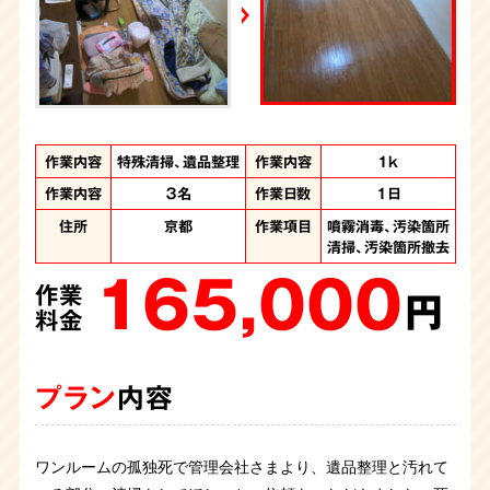
YouTube｜好井まさおの怪談を浴びる会
2026年6月28日放送
Yahoo!ニュース
作業内容
作業内容
作業内容
作業内容
作業内容
特殊清掃、遺品整理
特殊清掃、遺品整理
特殊清掃、遺品整理
特殊清掃、ゴミ屋敷
遺品整理、ゴミ屋敷
作業内容
間取り
間取り
間取り
間取り
4LDKの主に1階
4LDK
3DK
3K
1ｋ
片付け
片付け
作業内容
作業人数
作業人数
３名
7名
5名
作業日数
作業日数
作業日数
1日
2日
1日
作業人数
作業人数
計8名
8名
作業時間
作業時間
10時間
2日間
住所
住所
住所
京都
京都
京都
作業項目
作業項目
作業項目
噴霧消毒、汚染箇所
遺品整理、噴霧消
遺品整理、噴霧消
住所
住所
京都府
京都府
作業項目
作業項目
清掃、汚染箇所撤去
汚染か所清掃、汚染
遺品整理、大量の不
毒、汚染箇所清掃、
毒、汚染箇所清掃、
165,000
か所撤去、大量の不
汚染箇所撤去、汚染
用品回収、噴霧消
汚染箇所撤去
作業
220,000
用品処分、遺品整理
箇所解体、オゾン施
毒、汚染物の撤去
円
作業
480,000
360,000
工
料金
円
作業
作業
880,000
料金
円
円
作業
料金
料金
円
料金
プラン
内容
プラン
内容
プラン
プラン
内容
内容
プラン
内容
ワンルームの孤独死で管理会社さまより、遺品整理と汚れて
親族から孤独死の特殊清掃のご依頼です。ベットの上でお亡