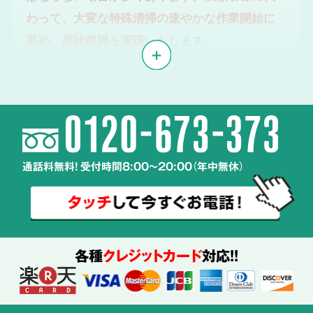
わって、大変な特殊清掃の速やかな作業開始に
努め、原状復帰を実現
いたします。
体液や汚物、雑菌の
2
除去・除菌・洗浄
通話料無料! 受付時間8:00～20:00（年中無休）
使用する
薬剤も
ご説明
各種
クレジットカード
対応!!
特殊清掃の経験豊富なスタッフが、
周辺へ汚染