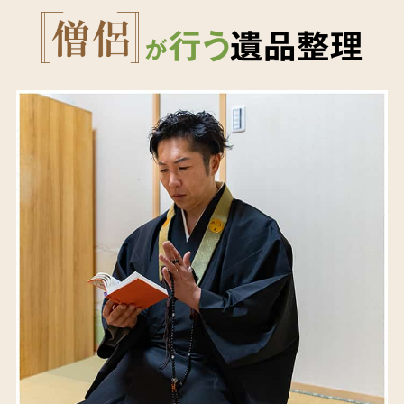
行う
遺品整理
が