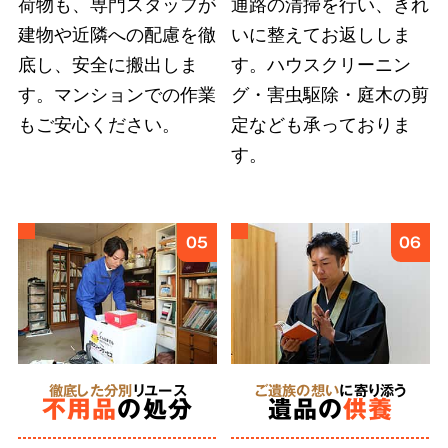
荷物も、専門スタッフが
通路の清掃を行い、きれ
建物や近隣への配慮を徹
いに整えてお返ししま
底し、安全に搬出しま
す。ハウスクリーニン
弊社では
故人様とご依頼者様の想いに応えるこ
す。マンションでの作業
グ・害虫駆除・庭木の剪
とを第一
としています。遠方にお住まいのご親
もご安心ください。
定なども承っておりま
族への形見分や遺品のご供養など、どのような
す。
細かなご要望も遠慮せずにお伝えください。
6
05
06
あらゆる状況
に対応
特殊清掃
徹底した分別
リユース
ご遺族の想い
に寄り添う
不用品
の処分
遺品の
供養
にも対応