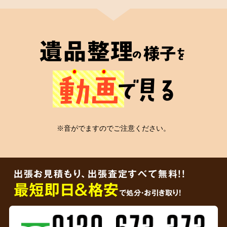
2
遺品整理士
が在籍
遺品整理
様子
の
を
心の絆
動画
で見る
安心の証
※音がでますのでご注意ください。
弊社には遺品整理士の有資格者が在籍
してお
り、信頼していただける適切なかたちの遺品整
出張お見積もり、出張査定すべて無料!!
理をご依頼者様に届けることをお約束します。
最短即日＆格安
で処分・お引き取り！
3
ご遺品を
その場で買取査定