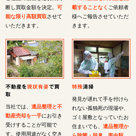
断し買取金額を決定。
可
載することなく
ご依頼者
能な限り高額買取
させて
様へご報告させていただ
いただきます。
きます。
不動産を
現状有姿
で買
特殊
清掃
取
発見が遅れて手を付けら
当社では、
遺品整理と不
れない孤独死の現場や、
動産売却を一手
にお引き
ゴミ屋敷となっていたお
受けすることが可能で
住まいでも、
遺品整理か
す。使用用途がなく空き
ら除菌・脱臭、害虫駆