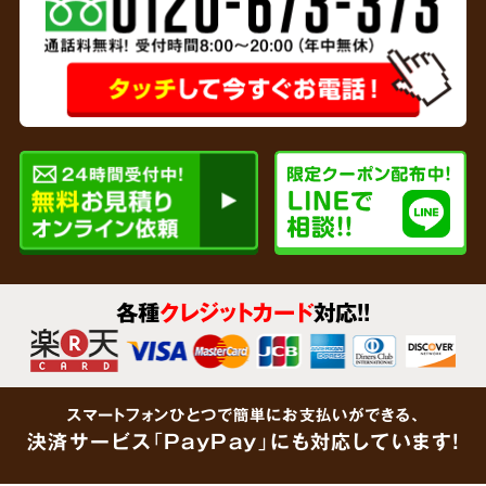
専門家と
連携
リサイクルショップを運営している弊社では、
各種
クレジットカード
対応!!
貴金属、家財など形見分けが不要なあらゆるご
遺品をその場で買取査定
いたします。企業で連
携している鑑定士が大切なご遺品をしっかりと
スマートフォンひとつで簡単にお支払いができる、
鑑定します。「買取できるものがあるかわからな
決済サービス「PayPay」にも対応しています!
い」という場合でも、思わぬ金額がつくケース