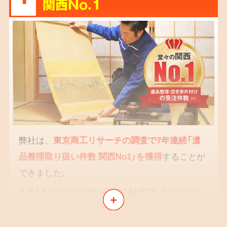
関西No.1
弊社は、
東京商工リサーチの調査で7年連続「遺
品整理取り扱い件数 関西No1」を獲得
することが
できました。
※1東京商工リサーチ2019年～2025年「遺品整理業」調べにおいて