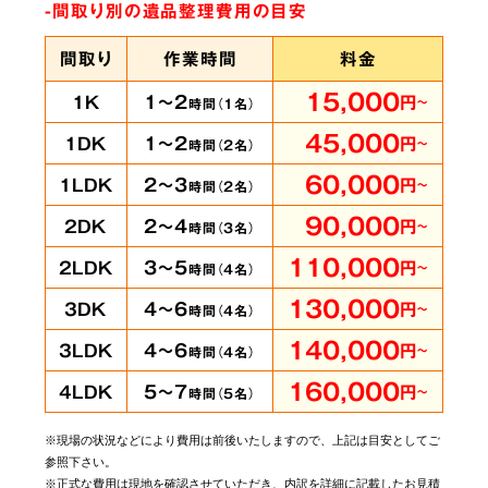
-間取り別の遺品整理費用の目安
間取り
作業時間
料金
15,000
1～2
1K
円
～
時間（
1
名）
45,000
1～2
1DK
円
～
時間（
2
名）
60,000
2～3
1LDK
円
～
時間（
2
名）
90,000
2～4
2DK
円
～
時間（
3
名）
110,000
3～5
2LDK
円
～
時間（
4
名）
130,000
4～6
3DK
円
～
時間（
4
名）
140,000
4～6
3LDK
円
～
時間（
4
名）
160,000
5～7
4LDK
円
～
時間（
5
名）
※現場の状況などにより費用は前後いたしますので、上記は目安としてご
参照下さい。
※正式な費用は現地を確認させていただき、内訳を詳細に記載したお見積