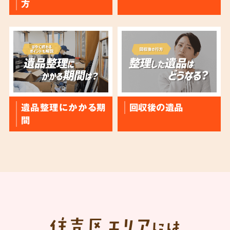
方
遺品整理にかかる期
回収後の遺品
間
住吉区
エリア
には