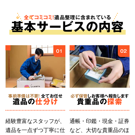
も。査定は無料で、買取金額をご依頼料へと反
映させることで遺品整理にかかる費用を安く抑
全てコミコミ！
遺品整理に含まれている
基
本
サービスの内容
えることが可能です。
ご遺族様の気持ちに
4
01
02
寄り添う
丁寧な作業
事前準備は不要!
全てお任せ
必ず保管
しお客様へ報告します
徹底した
遺品の
仕分け
貴重品の
探索
人材育成
経験豊富なスタッフが、
通帳・印鑑・現金・証券
遺品を一点ずつ丁寧に仕
など、大切な貴重品のほ