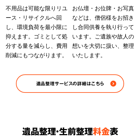
不用品は可能な限りリユ
お仏壇・お位牌・お写真
ース・リサイクルへ回
などは、僧侶様をお招き
弊社ではどのような状況の遺品整理も、故人の
し、環境負荷を最小限に
し合同供養を執り行って
大切にされていた品物や重要書類を探し出す手
抑えます。ゴミとして処
います。ご遺族や故人の
段を尽くします。また、
部屋の完全清掃、脱臭
分する量を減らし、費用
想いを大切に扱い、整理
削減にもつながります。
いたします。
除菌など、原状回復のおすすめ方法をご案内
さ
せていただきます。
※ゴミや不用品の処分は各自治体の条例/法令に
遺品整理サービスの詳細はこちら
従い適正に処分します。
遺品整理・生前整理
料金
表