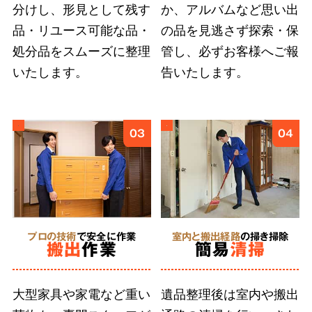
分けし、形見として残す
か、アルバムなど思い出
ご遺族の気持ちに寄り添い、どんなに小さな品
品・リユース可能な品・
の品を見逃さず探索・保
物も誠意をもって丁寧に扱うこと
が、ご依頼者
処分品をスムーズに整理
管し、必ずお客様へご報
様に安心を届けると信じています。そのために
いたします。
告いたします。
弊社では、スタッフ個々の遺品整理に求められ
る人材教育に取り組んでいます。
03
04
5
形見分け・ご供養
に対応
プロの技術
で安全に作業
室内と搬出経路
の掃き掃除
搬出
作業
簡易
清掃
合同供養
に対応
大型家具や家電など重い
遺品整理後は室内や搬出