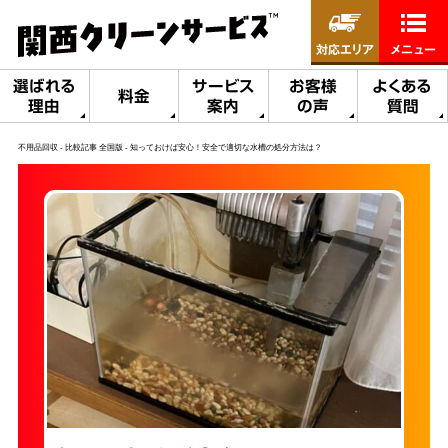
対応エリア
メニュー
選ばれる
サービス
お客様
よくある
料金
理由
案内
の声
質問
不用品回収
比較記事 全国版
知っておけば安心！安全で適切な水槽の処分方法は？