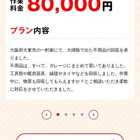
80,000
140,000
150,000
245,000
作業
作業
作業
作業
円
円
円
円
料金
料金
料金
料金
プラン
プラン
プラン
プラン
内容
内容
内容
内容
大阪府大東市の一軒家にて、大掃除で出た不用品の回収を承
住まいが解体されるとのことで転居に伴う丸ごとお片付けの
引越しに伴う丸ごと片付けに伺いました。勉強机やこたつな
退居に伴い不用品回収と一軒丸ごとお片付けという依頼内容
りました。
ご依頼でした。ご依頼者立会いのもと仕分け作業を進めてい
ど大型の物が2階のお部屋にありましたが、慎重に搬出し無
です。ご自身で片づけようにも物が大きかったりあちこちに
不用品は、すべて、ガレージにまとめて置いてありました。
き、不用品は回収させていただきました。冷蔵庫は買取し、
事に終えることが出来ました。お広いお家でしたがスタッフ
分散していたりと、なかなか手が付けられないとの事でご依
工具類や暖房器具、絨毯やタイヤなどを回収しました。作業
その買取代金分をお片付け請求額から差し引いて請求金額を
3名4時間で作業を終えました。
頼がございました。不要品を仕分けながら、順序良く運び出
中に、物置も回収してもらえますか？とご相談いただき柔軟
提示しています。
さなくてはなりません。また、今回は階段が狭く大きな家具
に対応をさせていただきました。
の運び出しに苦労しましたが、搬出もトラブルなく無事に完
了することができました。
買取
品目
Panasonic パナソニック 3ドア 冷蔵庫
10,000円
買取合計
10,000円