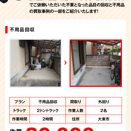
でご依頼いただいた不要となった品目の回収と不用品
の買取事例の一部をご紹介いたします！
不用品回収
一軒家丸ごとお片付け
お部屋の片付け
一軒家丸ごとお片付け
プラン
プラン
プラン
プラン
まるごとお片付け
まるごとお片付け
まるごとお片付け
不用品回収
間取り
間取り
間取り
間取り
3LDK
外回り
2DK
5DK
トラック
トラック
トラック
トラック
2トントラック
2トントラック
2トントラック
2トントラック
作業人数
作業人数
作業人数
作業人数
2名
3名
3名
4人
作業時間
作業時間
作業時間
作業時間
2時間
5時間
4時間
8時間
住所
住所
住所
住所
大阪府大東市
大阪府大東市
大阪府大東市
大東市