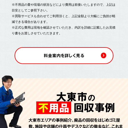
※不用品の量や現場の状況などにより費用は前後いたしますので、上記は
目安としてご参照下さい。
※買取サービスも合わせてご利用頂くと、上記金額より大幅にご負担が軽
減できる場合があります。
※正式な費用は現地を確認させていただき、内訳を詳細に記載したお見積
り書をお渡しさせていただきます。
料金案内を詳しく見る
大東市
の
回収事例
不
用品
大東市エリアの事例紹介。廃品の回収をはじめゴミ屋
敷、施設や店舗の什器やデスクなどの撤去など、これま