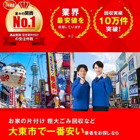
業界
回収実績
10万件
最安値を
目指しています。
突破!
※2
お家の片付け 粗大ごみ回収など
大東市で一番安い
業者をお探しなら