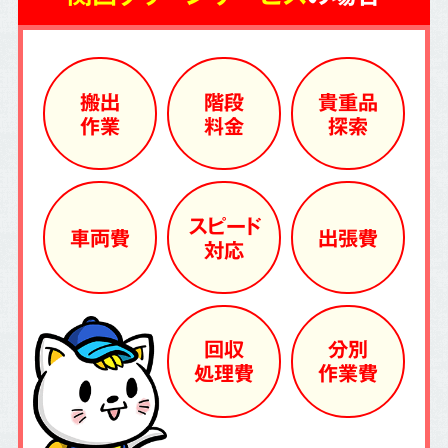
搬出
階段
貴重品
作業
料金
探索
スピード
車両費
出張費
対応
回収
分別
処理費
作業費