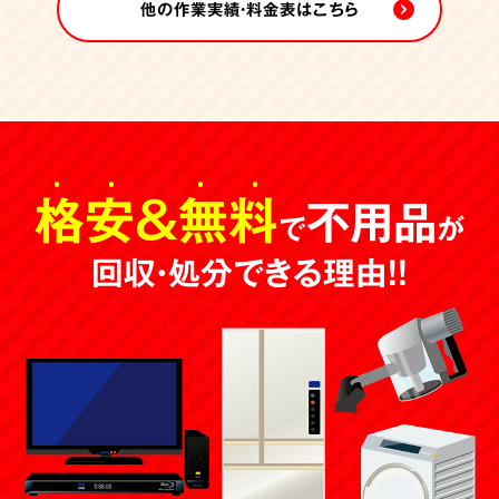
他の作業実績・料金表はこちら
格安
＆
無料
不用品
で
が
回収・処分できる理由！！