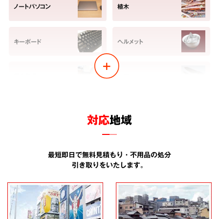
ノートパソコン
植木
キーボード
ヘルメット
電化製品
包丁
ヘッドホン
ベビーカー
対応
地域
金庫
すのこ
最短即日で無料見積もり・不用品の処分
引き取りをいたします。
コーヒーメーカー
アルバム
畳
食器棚