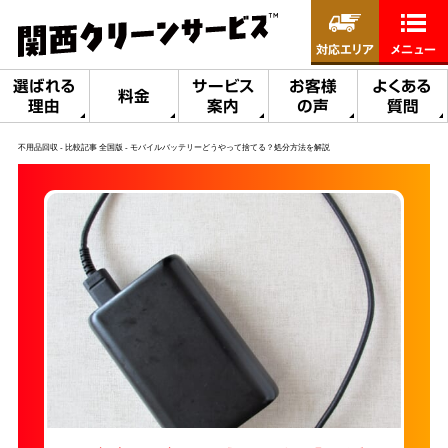
対応エリア
メニュー
選ばれる
サービス
お客様
よくある
料金
理由
案内
の声
質問
不用品回収
比較記事 全国版
モバイルバッテリーどうやって捨てる？処分方法を解説