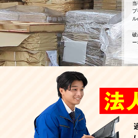
当
プ
ル
破
ー
法