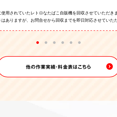
に使用されていたレトロなたばこ自販機を回収させていただき
撤退に伴う丸ごと片付けに伺いました。スチール製の棚や机な
のため、動産類の回収と原状回復工事のご依頼でした。オフィ
の閉店に伴う丸ごと片づけに伺いました。ご依頼主様は、大量
一人で切り盛りされていたお店を閉めることになり、ご家族か
転のため、3階建てビルの丸ごと片付けと、ご指定の事務機器を
さはありますが、お問合せから回収までを即日対応させていた
が、スタッフ4名で作業を行い8時間で片付けることができまし
イル、クロス、 ウィンドウのシートをはがしていく作業になり
でした。
良いとのことで、細々としたものの梱包・運び出しをお手伝い
した。重量のある事務機器やオフィス家具、事務机、キャビネ
スタッフ4名で手分けして本棚を解体し、運び出しさせ
いただきました。
支えるという事で弊社へご依頼くださいました。「不用品を全部
でよかった」とお声をいただきました。
 55型液晶モニター/スタンド
他の作業実績・料金表はこちら
ン 複合機
合計