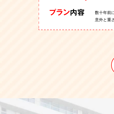
プラン
プラン
プラン
プラン
プラン
プラン
内容
内容
内容
内容
内容
内容
数十年前
事務所の
店舗閉店
本屋さん
お母様が
事務所移
意外と重
りでした
フロアタ
にお困り
のままで
ただきま
取させて
にも差し
で、頼ん
買取
品目
NEC
キャノ
買取