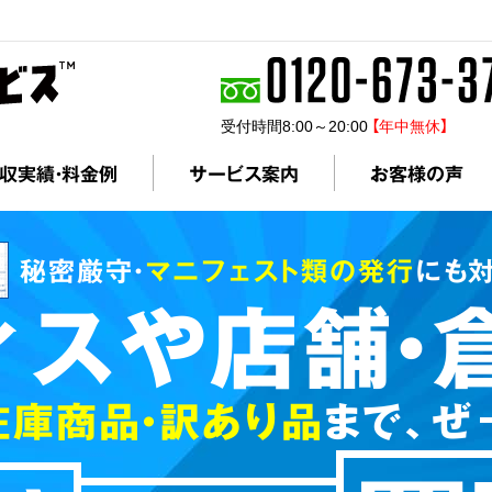
受付時間8:00～20:00
【年中無休】
収実績・料金例
サービス案内
お客様の声
秘密厳守・
マニフェスト類の発行
にも対
ィスや店舗・
在庫商品・訳あり品
まで、ぜ