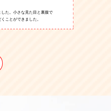
ました。
ど大きなものが多く処分にお困
ス家具を運び出した後は、主に
にあるスチール製の本棚の処分
らのご依頼です。
新事務所へお引越しさせてい
小さな見た目と裏腹で
設備などはそ
だくことができました。
た。
ました。 一部の電化製品を買
させていただきました。
ットは運ぶことが困難で、業務
ていただきました。
回収して運搬まで出来たの
7,000円
22,999円
29,999円