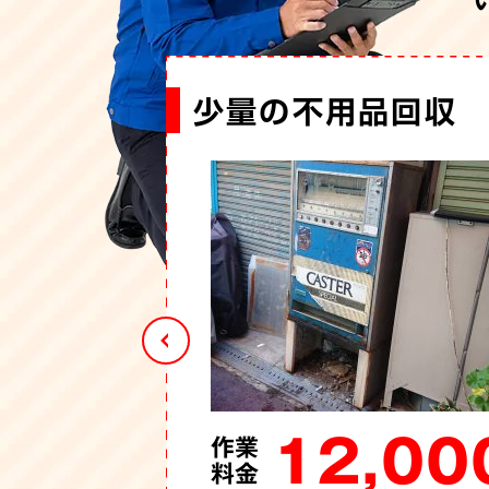
少量の不用品回収
事務所の丸ごと片付
店舗・オフィスの不
閉店された店舗の片
閉店された店舗の片
法人オフィスの不用
12,00
220,0
120,0
120,0
25,00
108,0
作業
作業
作業
作業
作業
作業
料金
料金
料金
料金
料金
料金