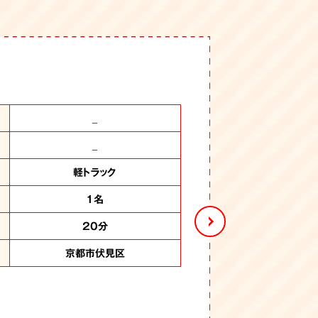
法人オフィスの不用品撤去
閉店された店舗の片付け
事務所丸ごと
_
_
-
3階建てビル
ワンフロア
ワンフロア
2部屋
_
_
2トンロングトラック、2トントラック
2トントラック2台
2トントラック2台
2トントラック
軽トラック
軽トラック
1名
4名
3名
4名
1名
3名
8時間
5時間
4時間
1時間
6時間
20分
京都市伏見区
大阪府柏原市
奈良県奈良市
大阪市福島区
大阪市此花区
大阪市港区