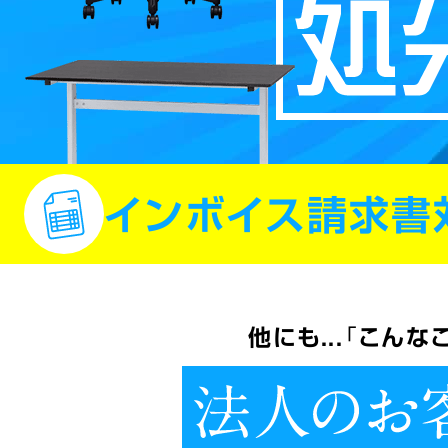
インボイス請求書
不用品回収のカンクリ
法人のお客様
他にも...「こん